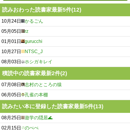
読みおわった読書家最新5件(12)
10月24日
かるごん
05月05日
rz
01月01日
gurucchi
10月27日
NTSC_J
08月03日
ホシガキレイ
積読中の読書家最新2件(2)
07月08日
志村のところの猿
06月05日
孔雀の本棚
読みたい本に登録した読書家最新5件(13)
08月25日
遊学の隠居🌊
02月15日
のべべ