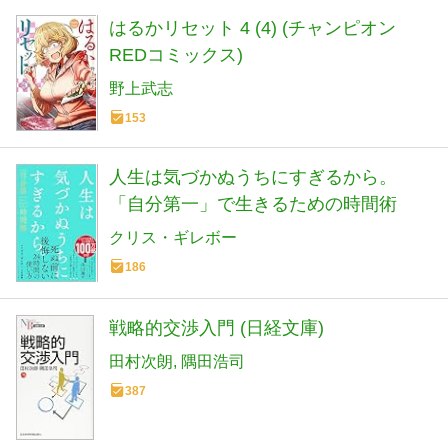
はるかリセット 4 (4) (チャンピオン
REDコミックス)
野上武志
153
人生は気づかぬうちにすぎるから。
「自分第一」で生きるための時間術
クリス・ギレボー
186
戦略的交渉入門 (日経文庫)
田村次朗
隅田浩司
387