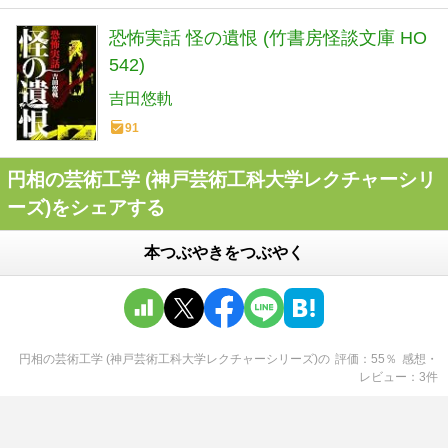
恐怖実話 怪の遺恨 (竹書房怪談文庫 HO
542)
吉田悠軌
91
円相の芸術工学 (神戸芸術工科大学レクチャーシリ
ーズ)をシェアする
本つぶやきをつぶやく
円相の芸術工学 (神戸芸術工科大学レクチャーシリーズ)
の
評価
55
％
感想・
レビュー
3
件