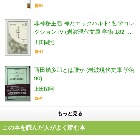
66
非神秘主義 禅とエックハルト: 哲学コレ
クション IV (岩波現代文庫 学術 182 哲
学コレクション 4)
上田閑照
44
西田幾多郎とは誰か (岩波現代文庫 学術
90)
上田閑照
40
もっと見る
この本を読んだ人がよく読む本