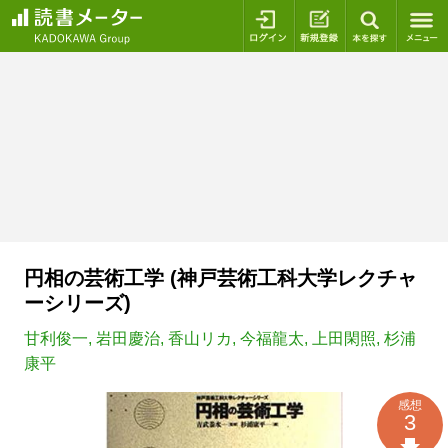
ログイン
新規登録
本を探
円相の芸術工学 (神戸芸術工科大学レクチャ
ーシリーズ)
甘利俊一
,
岩田慶治
,
香山リカ
,
今福龍太
,
上田閑照
,
杉浦
康平
感想
3