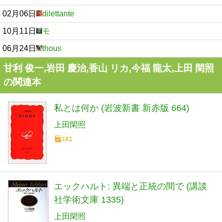
02月06日
dilettante
10月11日
モ
06月24日
thous
甘利 俊一,岩田 慶治,香山 リカ,今福 龍太,上田 閑照
の関連本
私とは何か (岩波新書 新赤版 664)
上田閑照
161
エックハルト: 異端と正統の間で (講談
社学術文庫 1335)
上田閑照