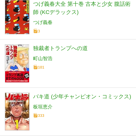
つげ義春大全 第十巻 古本と少女 腹話術
師 (KCデラックス)
つげ義春
3
独裁者トランプへの道
町山智浩
101
バキ道 (少年チャンピオン・コミックス)
板垣恵介
333