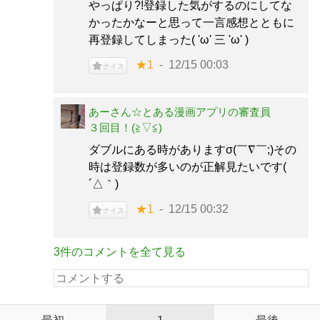
やっぱり?!登録した気がするのにしてな
かったかなーと思って一言感想とともに
再登録してしまった( 'ω' 三 'ω' )
★1
12/15 00:03
ナイス
あーさん☆とある漫画アプリの審査員
３回目！(⁠≧⁠▽⁠≦⁠)
ダブルにある時がありますσ(￣∇￣;)その
時は登録数が多いのが正解見たいです(
´△｀)
★1
12/15 00:32
ナイス
3件のコメントを全て見る