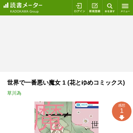
ログイン
新規登録
本を探
世界で一番悪い魔女 1 (花とゆめコミックス)
草川為
感想
1