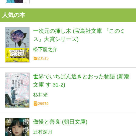
人気の本
一次元の挿し木 (宝島社文庫 『このミ
ス』大賞シリーズ)
松下龍之介
23515
世界でいちばん透きとおった物語 (新潮
文庫 す 31-2)
杉井光
29970
傲慢と善良 (朝日文庫)
辻村深月