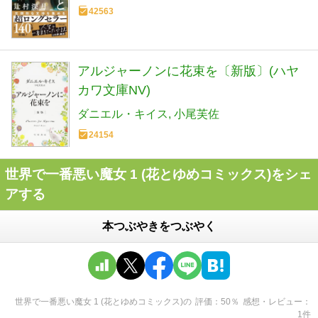
42563
アルジャーノンに花束を〔新版〕(ハヤ
カワ文庫NV)
ダニエル・キイス
小尾芙佐
24154
世界で一番悪い魔女 1 (花とゆめコミックス)をシェ
アする
本つぶやきをつぶやく
世界で一番悪い魔女 1 (花とゆめコミックス)
の
評価
50
％
感想・レビュー
1
件