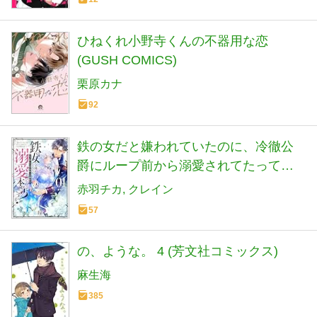
ひねくれ小野寺くんの不器用な恋
(GUSH COMICS)
栗原カナ
92
鉄の女だと嫌われていたのに、冷徹公
爵にループ前から溺愛されてたって本
当ですか？ １ (ベリーズファンタジー
赤羽チカ
クレイン
コミックス)
57
の、ような。 4 (芳文社コミックス)
麻生海
385