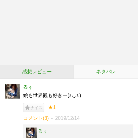
感想レビュー
ネタバレ
るぅ
絵も世界観も好きー(≧◡≦)
★1
ナイス
コメント(3)
2019/12/14
るぅ