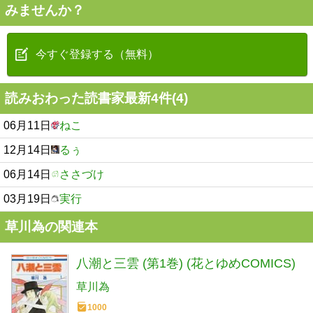
みませんか？
今すぐ登録する（無料）
読みおわった読書家最新4件(4)
06月11日
ねこ
12月14日
るぅ
06月14日
ささづけ
03月19日
実行
草川為の関連本
八潮と三雲 (第1巻) (花とゆめCOMICS)
草川為
1000