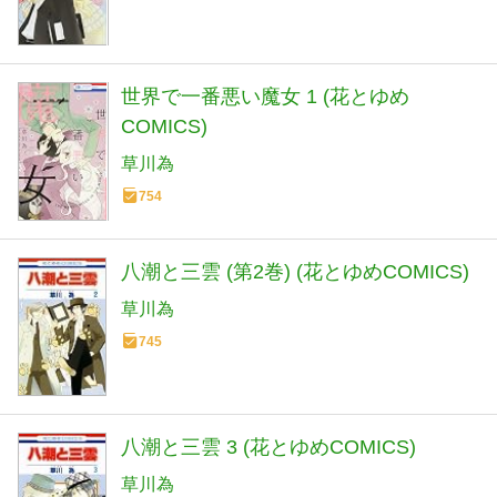
世界で一番悪い魔女 1 (花とゆめ
COMICS)
草川為
754
八潮と三雲 (第2巻) (花とゆめCOMICS)
草川為
745
八潮と三雲 3 (花とゆめCOMICS)
草川為