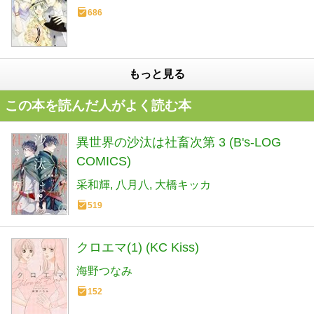
686
もっと見る
この本を読んだ人がよく読む本
異世界の沙汰は社畜次第 3 (B's-LOG
COMICS)
采和輝
八月八
大橋キッカ
519
クロエマ(1) (KC Kiss)
海野つなみ
152