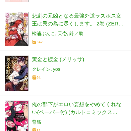
悲劇の元凶となる最強外道ラスボス女
王は民の為に尽くします。 2巻 (ZERO-
SUMコミックス)
松浦ぶんこ
天壱
鈴ノ助
342
黄金と鍍金 (メリッサ)
クレイン
yos
94
俺の部下がエロい妄想をやめてくれな
い(ペーパー付) (カルトコミックス
equal collection)
背筋
12