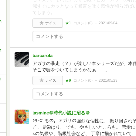
減すぐにカッとなって暴言を吐く気性が和らげば
てしまう。
ハ
ナイス
★1
コメント(
0
)
2021/09/04
ス
barcarola
アガサの暴走（？）が楽しい本シリーズだが、本
そこで嘘をついてしまうかなぁ……。
理
ナイス
★9
コメント(
0
)
2021/05/23
jasmine＠時代小説に沼る＠
ｼﾘｰｽﾞもの。アガサの強烈な個性に、 振り回されそう
ﾌﾞ、見栄はり、 でも、やさしいところも。 恋愛には不
ｽの気候や、階級社会など、 丁寧に描かれていて、興