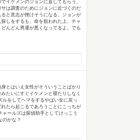
師でイケメンのジョンに直してもらう。
ガサは調査のためにジョンに近づくのだ
れると意志が挫けそうになる。ジョンが
人探しをするも、命を狙われた上、チャ
。どんどん男運が悪くなってるよ。でも
独身とはいえ女性がそういうことばかり
巻みたいにすぐイケメンと寝たりしなく
ズルをしてヘマをするやばい女に戻っ
ばれたら起こるであろうことにこっちが
チャールズは探偵助手としてけっこう
なのかな？