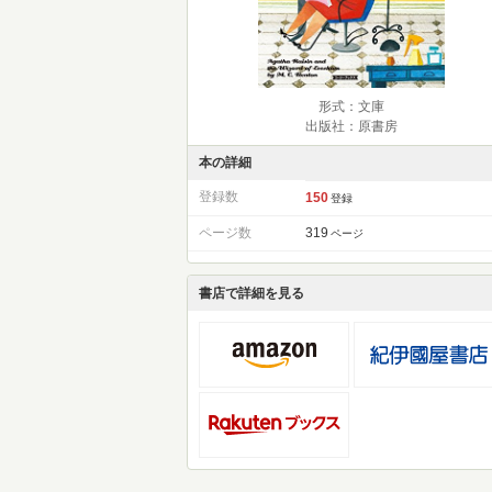
形式：文庫
出版社：原書房
本の詳細
登録数
150
登録
ページ数
319
ページ
書店で詳細を見る