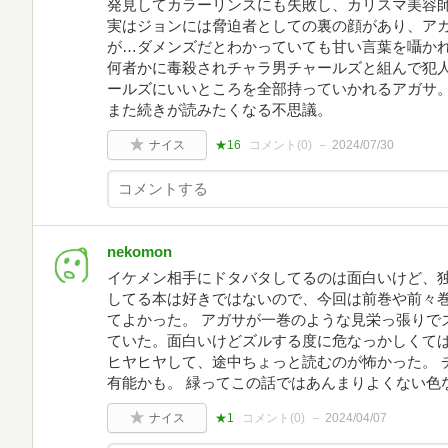
発見してカラーリンスにも失敗し、カリスマ美容
実はジョンには脅迫者としての裏の顔があり、ア
が…ダメンズだとわかっていても甘い言葉を囁か
何者かに毒殺されチャラ男チャールズと組んで犯
ールズにいいところを全部持っていかれるアガサ
また続きが読みたくなる不思議。
ナイス
★16
コメント(
0
)
2024/07/30
nekomon
イケメン相手にドタバタしてるのは面白いけど、
してる本は好きではないので、今回は前巻や前々
てよかった。 アガサが一巻のような見栄っ張りで
ていた。面白いけどズルする度に危なっかしくて
ヒヤヒヤして、途中ちょっと読むのが怖かった。 
有能かも。 緑ってこの話ではあんまりよくない色
ナイス
★1
コメント(
0
)
2024/04/07