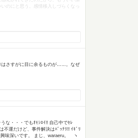
いいのにと思う。感情移入しづらくなっ
作はさすがに目に余るものが……。なぜ
な・・・でもｵﾓｼﾛｲ!! 自己中でｾﾚ
運だけど、事件解決はﾊﾞｯﾁﾘ!! ｲｷﾞﾘ
味深いです。 まじ、waraeru。 ヽ