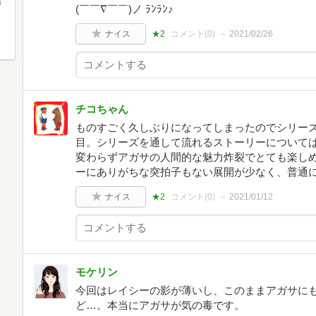
ジ
(￣￣∇￣￣)ノ ﾗﾝﾗﾝ♪
ナイス
★2
コメント(
0
)
2021/02/26
チコちゃん
ものすごく久しぶりになってしまったのでシリーズ
目。シリーズを通して流れるストーリーについては
変わらずアガサの人間的な魅力炸裂でとても楽し
ーにありがちな突拍子もない展開が少なく、普通
ナイス
★2
コメント(
0
)
2021/01/12
モケリン
今回はレイシーの影が薄いし、このままアガサに
ど…。本当にアガサが気の毒です。