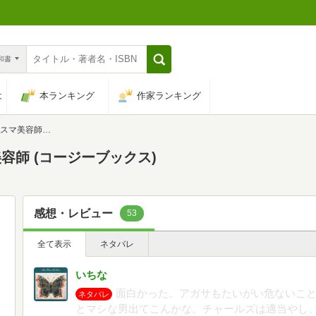
n和書
は
本ランキング
作家ランキング
コージーブックス)
師 (コージーブックス)
感想・レビュー
53
全て表示
ネタバレ
いちな
面白かった。アガサもたいがい危ないこ
ネタバレ
とマシな男出てこんかな。チャールズは適当やし