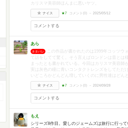
カリスマ美容師ほんまに悪いヤツ。
ナイス
★7
コメント(
0
)
2025/05/12
あら
この作品が書かれたのは1999年コッツ
ネタバレ
て話をしてて驚く。そう言えばロンドンは昔とは
まったとも書かれている。今回はカリスマ美容師
実は灰色の瞳に青いコンタクトレンズをしてただけ
いどころかどんどん増していくのに男性達はどん
ナイス
★7
コメント(
0
)
2024/09/28
もえ
シリーズ8作目。愛しのジェームズは旅行に行って