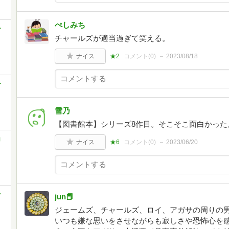
ぺしみち
ー
チャールズが適当過ぎて笑える。
ナイス
★2
コメント(
0
)
2023/08/18
ー
雪乃
【図書館本】シリーズ8作目。そこそこ面白かった
コ
ナイス
★6
コメント(
0
)
2023/06/20
ー
jun📕
ジェームズ、チャールズ、ロイ、アガサの周りの
いつも嫌な思いをさせながらも寂しさや恐怖心を