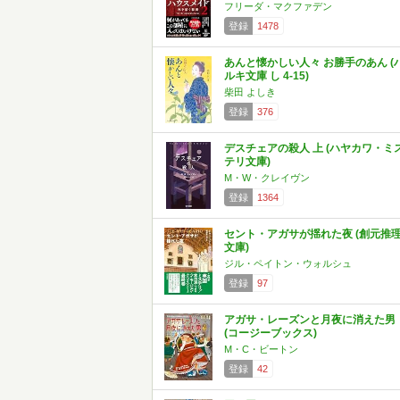
フリーダ・マクファデン
登録
1478
あんと懐かしい人々 お勝手のあん (
ルキ文庫 し 4-15)
柴田 よしき
登録
376
デスチェアの殺人 上 (ハヤカワ・ミ
テリ文庫)
M・W・クレイヴン
登録
1364
セント・アガサが揺れた夜 (創元推
文庫)
ジル・ペイトン・ウォルシュ
登録
97
アガサ・レーズンと月夜に消えた男
(コージーブックス)
M・C・ビートン
登録
42