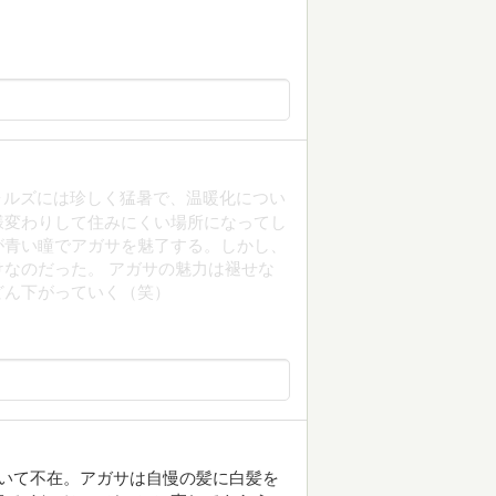
ウォルズには珍しく猛暑で、温暖化につい
様変わりして住みにくい場所になってし
が青い瞳でアガサを魅了する。しかし、
なのだった。 アガサの魅力は褪せな
どん下がっていく（笑）
いて不在。アガサは自慢の髪に白髪を