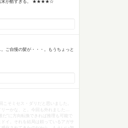
末が酷すぎる。 ★★★★☆
し。ご自慢の髪が・・・。もうちょっと
今回こそミセス・ダリだと思いました。
ドリーかな、と。今回も外れました…
誰だ"に方向転換できれば推理も可能で
ヒドイ。それを結局は頼っているアガサ
に感化されてきたのだから、もういい加