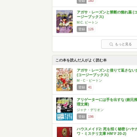
登録
160
アガサ・レーズンと禁断の惚れ薬 (
ージーブックス)
M.C. ビートン
登録
126
もっと見る
この本を読んだ人がよく読む本
アガサ・レーズンと借りて返さない
(コージーブックス)
M・C・ビートン
登録
41
アリゲーターには手を出すな (創元
理文庫)
ジャナ・デリオン
登録
196
ハウスメイド2: 死を招く秘密 (ハヤ
ワ・ミステリ文庫 HMマ 20-2)