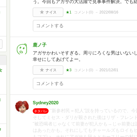
う。今回もアガサの大活躍で見事事件解決。でも結
コ
ナイス
★1
コメント(
0
)
2022/08/16
鹿ノ子
アガサかわいそすぎる。周りにろくな男はいない
幸せにしてあげてよー。
ナイス
★3
コメント(
0
)
2021/12/01
女
推
Sydney2020
"新参村民＝犯人"説を持っているので、
ネタバレ
そしてミセス・ダリが殺された後はリザ・フレン
"被恐喝者じゃなくて前妻が犯人かも→じゃ前妻は
カ
はあったかも。それにしてもチャールズもロイも
もマズい。それにアガサも段々とカースリーの村