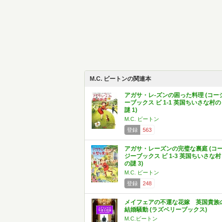
M.C. ビートンの関連本
アガサ・レ-ズンの困った料理 (コー
ーブックス ビ 1-1 英国ちいさな村の
謎 1)
M.C. ビートン
登録
563
アガサ・レーズンの完璧な裏庭 (コ
ジーブックス ビ 1-3 英国ちいさな村
の謎 3)
M.C. ビートン
登録
248
メイフェアの不運な花嫁 英国貴族
結婚騒動 (ラズベリーブックス)
M.C.ビートン