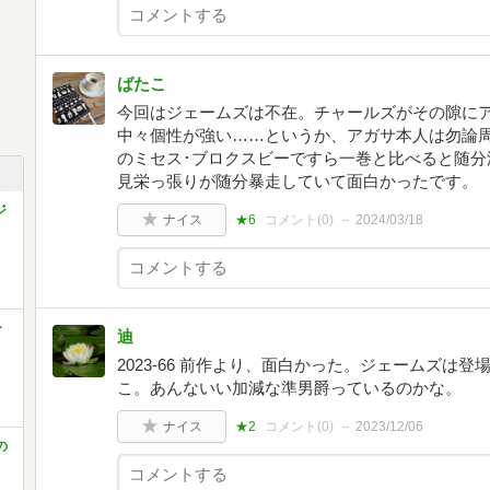
ばたこ
今回はジェームズは不在。チャールズがその隙に
中々個性が強い……というか、アガサ本人は勿論
のミセス･ブロクスビーですら一巻と比べると随分
見栄っ張りが随分暴走していて面白かったです。
ジ
ナイス
★6
コメント(
0
)
2024/03/18
ー
迪
2023-66 前作より、面白かった。ジェームズは
こ。あんないい加減な準男爵っているのかな。
ナイス
★2
コメント(
0
)
2023/12/06
の