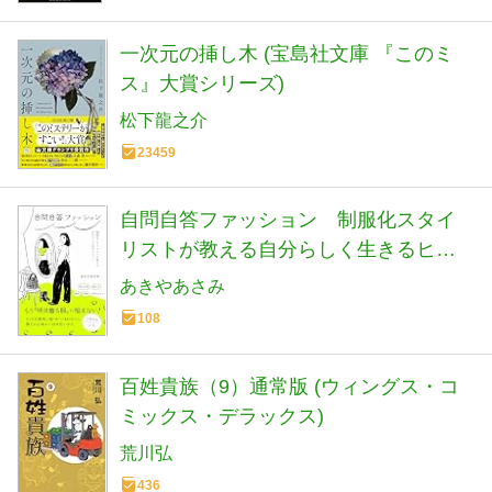
一次元の挿し木 (宝島社文庫 『このミ
ス』大賞シリーズ)
松下龍之介
23459
自問自答ファッション 制服化スタイ
リストが教える自分らしく生きるヒン
ト
あきやあさみ
108
百姓貴族（9）通常版 (ウィングス・コ
ミックス・デラックス)
荒川弘
436