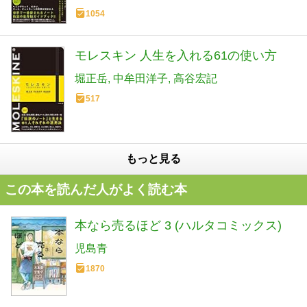
1054
モレスキン 人生を入れる61の使い方
堀正岳
中牟田洋子
高谷宏記
517
もっと見る
この本を読んだ人がよく読む本
本なら売るほど 3 (ハルタコミックス)
児島青
1870