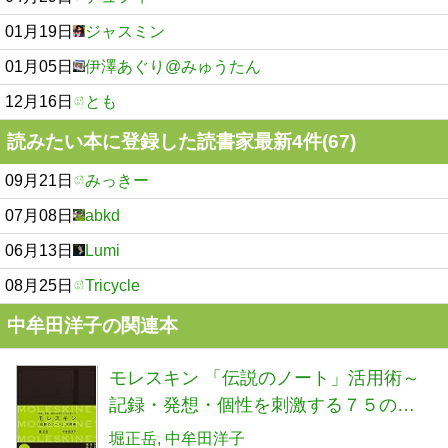
01月19日
ジャスミン
01月05日
伊澤あぐり@みゅうたん
12月16日
とも
読みたい本に登録した読書家最新4件(67)
09月21日
みっきー
07月08日
abkd
06月13日
Lumi
08月25日
Tricycle
中牟田洋子の関連本
モレスキン 「伝説のノート」活用術～
記録・発想・個性を刺激する７５の使
い方
堀正岳
中牟田洋子