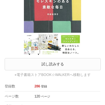
試し読みする
※電子書籍ストアBOOK☆WALKERへ移動します
登録数
286
登録
ページ数
120
ページ