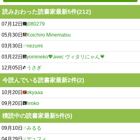
読みおわった読書家最新5件(212)
07月12日
j080279
05月30日
Koichiro Minematsu
03月30日
nezumi
03月22日
yomineko💖avec ヴィタリにゃん💗
12月05日
うさぎ
今読んでいる読書家最新2件(2)
10月20日
okyaaa
09月20日
hroko
積読中の読書家最新5件(5)
09月10日
みるる
04月29日
デュフィ