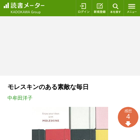
ログイン
新規登録
本を探
モレスキンのある素敵な毎日
中牟田洋子
感想
4