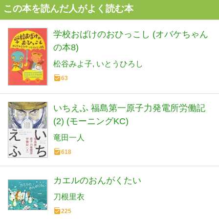
この本を読んだ人がよく読む本
学校おばけのおひっこし (オバケちゃん
の本8)
松谷みよ子
いとうひろし
63
いちえふ 福島第一原子力発電所労働記
(2) (モーニングKC)
竜田一人
618
カエルのおんがくたい
刀根里衣
225