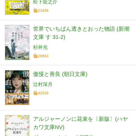
松下龍之介
23456
世界でいちばん透きとおった物語 (新潮
文庫 す 31-2)
杉井光
29954
傲慢と善良 (朝日文庫)
辻村深月
42530
アルジャーノンに花束を〔新版〕(ハヤ
カワ文庫NV)