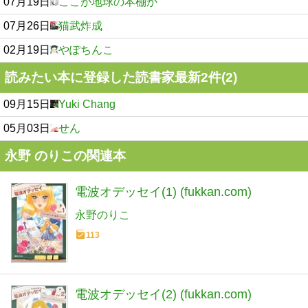
07月19日
ここが地球の本棚か
07月26日
猫武炸成
02月19日
やぽちんこ
読みたい本に登録した読書家最新2件(2)
09月15日
Yuki Chang
05月03日
せん
永野 のりこの関連本
電波オデッセイ(1) (fukkan.com)
永野のりこ
113
電波オデッセイ(2) (fukkan.com)