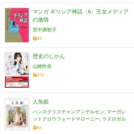
マンガ ギリシア神話〈6〉王女メディア
の激情
里中満智子
83
歴史のじかん
山崎怜奈
274
人魚姫
ハンスクリスチャンアンデルセン
マーガレ
ットクロウフォードマローニー
ラズロガル
62