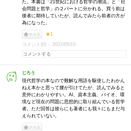
た。本書は「21世紀における哲学の潮流」と「社
会問題と哲学」の２パートに分かれる。買う前は
後者に期待していたが、読んでみたら前者の方が
為になった。
★1
ナイス
コメント(0)
2022/05/15
じろう
現代哲学の本なので難解な用語を駆使したわかん
ねえ本かと思って腰が引けてたが、読んでみると
意外にわかりやすい。AI、資本主義、バイオ、環
境など現在の問題に思想的に取り組んでいる哲学
者。ただ回答は彼らにも著者にも我々にもまだ与
えられていない。
ナイス