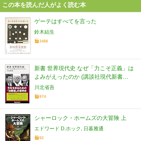
この本を読んだ人がよく読む本
ゲーテはすべてを言った
鈴木結生
3486
新書 世界現代史 なぜ「力こそ正義」は
よみがえったのか (講談社現代新書
2798)
川北省吾
974
シャーロック・ホームズの大冒険 上
エドワード D.ホック
日暮雅通
92