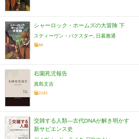
シャーロック・ホームズの大冒険 下
スティーヴン・バクスター
日暮雅通
66
右園死児報告
真島文吉
2183
交雑する人類―古代DNAが解き明かす
新サピエンス史