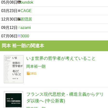
05月08日
bundok
03月23日
CAGE
12月30日
若隠居
09月12日
azami
07月06日
3000
岡本 裕一朗の関連本
いま世界の哲学者が考えていること
岡本裕一朗
1911
フランス現代思想史 - 構造主義からデリ
ダ以後へ (中公新書)