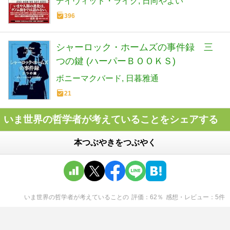
デイヴィッド・ライク
日向やよい
396
シャーロック・ホームズの事件録 三
つの鍵 (ハーパーＢＯＯＫＳ)
ボニーマクバード
日暮雅通
21
いま世界の哲学者が考えていることをシェアする
本つぶやきをつぶやく
いま世界の哲学者が考えていること
の
評価
62
％
感想・レビュー
5
件