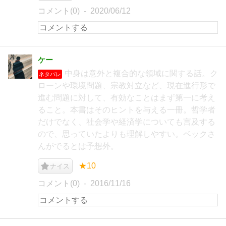
コメント(0)
2020/06/12
ケー
中身は意外と複合的な領域に関する話。ク
ネタバレ
ローンや環境問題、宗教対立など、現在進行形で
進む問題に対して、有効なことはまず第一に考え
ること。本書はそのヒントを与える一冊。哲学者
だけでなく、社会学や経済学についても言及する
ので、思っていたよりも理解しやすい。ベックさ
んがでるとは予想外。
★10
ナイス
コメント(0)
2016/11/16