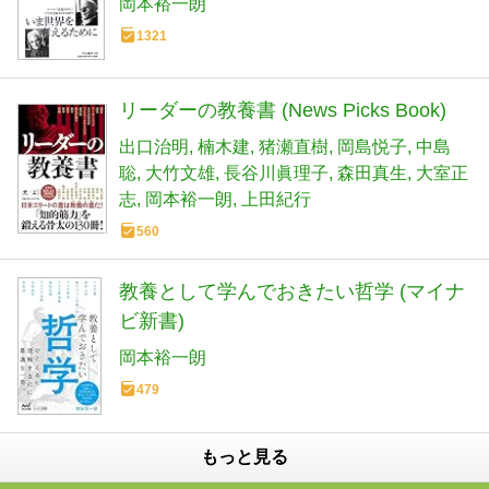
岡本裕一朗
1321
リーダーの教養書 (News Picks Book)
出口治明
楠木建
猪瀬直樹
岡島悦子
中島
聡
大竹文雄
長谷川眞理子
森田真生
大室正
志
岡本裕一朗
上田紀行
560
教養として学んでおきたい哲学 (マイナ
ビ新書)
岡本裕一朗
479
もっと見る