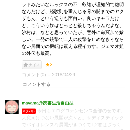
ッドみたいなルックスの不二叡祐が理知的で聡明
なんだけど、経験則を重んじる骨の髄までのヤク
ザもん、という辺りも面白い。良いキャラだけ
ど、こういう奴はとっとと殺しちゃうんだよな、
沙村は、などと思っていたが、意外に命冥加で嬉
しい。一発の銃撃で二人の攻撃を止めなきゃなら
ない局面での機転は震える程イカす。ジェマオ姐
の外伝も最高。
★2
ナイス
コメント(0)
2018/04/29
mayama@読書生活自由型
今日もエログロナンセンス全部のせです。
ネタバレ
大変えげつない展開が次々と。サディスティック
でバイオレンスな展開がきつくて1,2巻はざっく