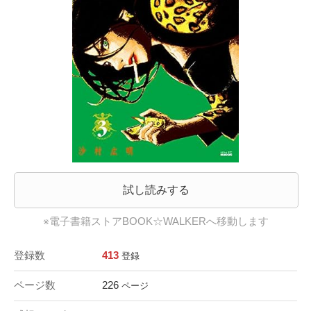
試し読みする
※電子書籍ストアBOOK☆WALKERへ移動します
登録数
413
登録
ページ数
226
ページ