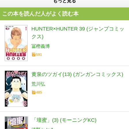
もっと見る
この本を読んだ人がよく読む本
HUNTER×HUNTER 39 (ジャンプコミッ
クス)
冨樫義博
591
黄泉のツガイ(13) (ガンガンコミックス)
荒川弘
485
「壇蜜」(3) (モーニングKC)