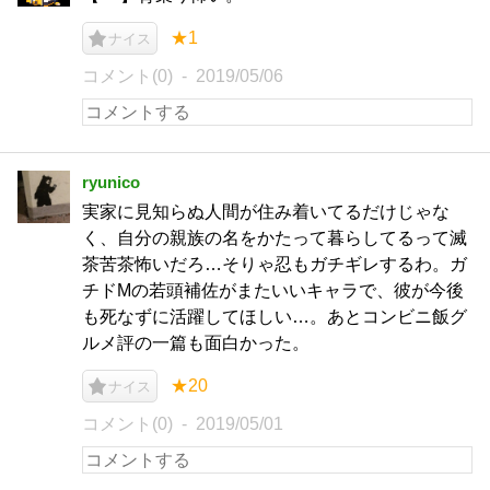
★1
ナイス
コメント(0)
2019/05/06
ryunico
実家に見知らぬ人間が住み着いてるだけじゃな
く、自分の親族の名をかたって暮らしてるって滅
茶苦茶怖いだろ…そりゃ忍もガチギレするわ。ガ
チドMの若頭補佐がまたいいキャラで、彼が今後
も死なずに活躍してほしい…。あとコンビニ飯グ
ルメ評の一篇も面白かった。
★20
ナイス
コメント(0)
2019/05/01