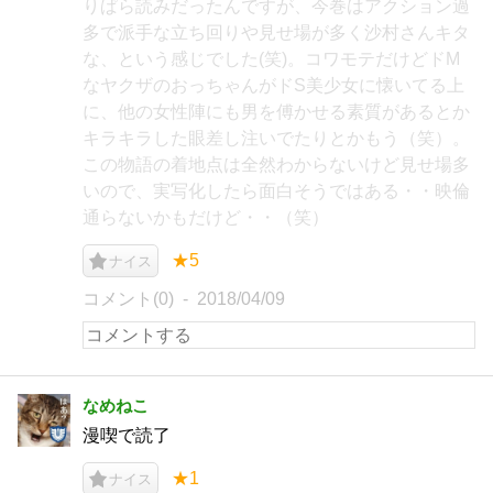
りぱら読みだったんですが、今巻はアクション過
多で派手な立ち回りや見せ場が多く沙村さんキタ
な、という感じでした(笑)。コワモテだけどドM
なヤクザのおっちゃんがドS美少女に懐いてる上
に、他の女性陣にも男を傅かせる素質があるとか
キラキラした眼差し注いでたりとかもう（笑）。
この物語の着地点は全然わからないけど見せ場多
いので、実写化したら面白そうではある・・映倫
通らないかもだけど・・（笑）
★5
ナイス
コメント(0)
2018/04/09
なめねこ
漫喫で読了
★1
ナイス