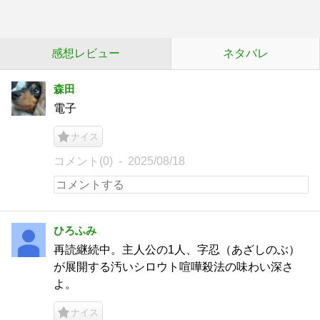
感想レビュー
ネタバレ
森田
電子
ナイス
コメント(0)
2025/08/18
ひろふみ
再読継続中。主人公の1人、字忍（あざしのぶ）
が展開する汚いシロウト喧嘩殺法の味わい深さ
よ。
ナイス