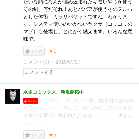
たいな頭になんか埋め込まれたキモいやつが使う
その剣、何だそれ！あとババアが使うそのヌルっ
とした体術…カラリパヤットですね、わかりま
す。システマ使いのいかついヤクザ（ゴリゴリの
マゾ）も登場し、とにかく燃えます。いろんな意
味で。
★1
ナイス
コメント(0)
2018/09/27
水＠コミックス、新規開拓中
この絵で、コンビニの食べ物を熱く語るの
ネタバレ
すごいな。・・・そして、楽しみにしていた食事
を食べる直前に奪われた恨みは・・・・ 凄まじ
い・・・
★5
ナイス