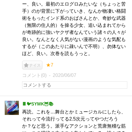
ー、良い。最初のエログロみたいな（ちょっと苦
手）のが背景に下がっていき、なんか物凄い格闘
術をもったインド系のおばさんとか、奇妙な武器
（無限の住人的）を操る少女、追い込まれてから
が奇跡的に強いヤクザ者なんていう諸々の人々が
良い。なんとなく人気がない漫画のような気配も
するが（このあたりに疎いんで不明）、勿体ない
ほど、良い。次巻を読もうっと。
★7
ナイス
コメント(0)
2020/06/07
🍫🐦SYMK🦉📚
再読。これを…舞台とかミュージカルにしたら、
それって今流行ってる2.5次元ってやつだろう
か？など思う。派手なアクションと荒唐無稽な筋