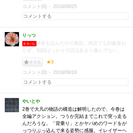
コメント(0)
2018/08/25
りっつ
4巻を読んだので再読。再読でも印象変わ
ネタバレ
らず。戦闘ばっかりで話はあまり進んでない。
★9
ナイス
コメント(0)
2018/08/16
やいとや
2巻で大凡の物語の構造は解明したので、今巻は
全編アクション。つうか完結までこれで突っ走る
んだろうな。「背乗り」とかヤバめのワードをが
っつりぶっ込んで来る姿勢に感服。イレイザーヘ