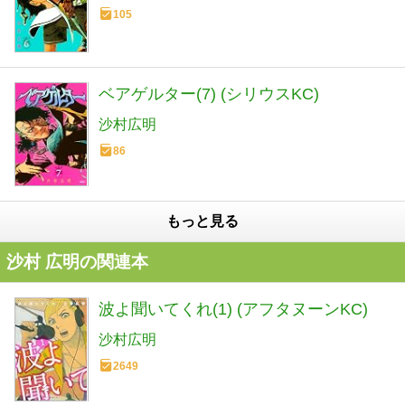
105
ベアゲルター(7) (シリウスKC)
沙村広明
86
もっと見る
沙村 広明の関連本
波よ聞いてくれ(1) (アフタヌーンKC)
沙村広明
2649