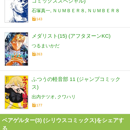
BLUE GIANT MOMENTUM (8) (ビッグ
コミックススペシャル)
石塚真一
ＮＵＭＢＥＲ８
ＮＵＭＢＥＲ８
143
メダリスト(15) (アフタヌーンKC)
つるまいかだ
263
ふつうの軽音部 11 (ジャンプコミック
ス)
出内テツオ
クワハリ
177
ベアゲルター(3) (シリウスコミックス)をシェアす