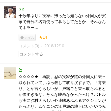
S 2
十数年ぶりに実家に帰ったら知らない外国人が実
家で自分の名前使って暮らしてたとか、それなん
てホラー…
★14
ナイス
コメント(0)
2018/12/10
笠
☆☆☆☆★ 再読。忍の実家が謎の外国人に乗っ
取られていて、ぶっ殺して取り戻すまで。「背乗
り」とか言うらしいが、戸籍ごと乗っ取られると
か怖すぎるな。そんな映画なかったっけ？バトル
も実に沙村氏らしい外連味あふれるアクションが
たっぷり。ムゲニンの江戸城の地下にいたやつみ