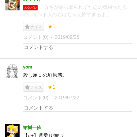
自分ちが乗っ取られてた忍の気持ちたる
ネタバレ
や。インド人のおばちゃん怖すぎるよ。
★1
ナイス
コメント(0)
2019/09/05
yom
殺し屋１の垣原感。
★1
ナイス
コメント(0)
2019/07/22
祐樹一依
【○+】背乗り怖い。