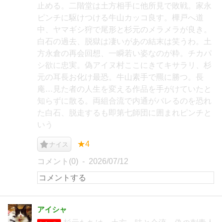
止める。二階堂は土方相手に他所見で敗戦。家永
ピンチに駆けつける牛山カッコ良す。樺戸へ道
中、ヤマギシ狩で尾形と杉元のメラメラが良き。
白石の過去、脱獄は凄いがあの結末は笑うわ。土
方永倉の再会回想、一瞬若い姿なのが粋。チカパ
シ欲に忠実。偽アイヌ村ここにきてキサラリ、杉
元の耳長お化け最恐。牛山素手で羆に勝つ。長
庵…見た者の人生を変える作品を手がけていたと
知らずに散る。両組合流で内通がバレるのを恐れ
た白石、脱走するも即第七師団に囲まれピンチと
いう
★4
ナイス
コメント(0)
2026/07/12
アイシャ