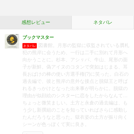
感想レビュー
ネタバレ
ブックマスター
図書館。月形の監獄に収監されている贋札
ネタバレ
犯の熊岸に会うため、一行は二手に別れて月形へ
向かうことに。杉本、アシㇼパ、牛山、尾形の面
子が新鮮。偽アイヌのコタンで突如はじまる、耳
長おばけの棒の使い方選手権(?)に笑った。白石の
過去編で、彼と熊岸の意外な接点と脱獄王と呼ば
れるきっかけとなった出来事が明らかに。脱獄の
理由が似顔絵のシスターに恋をしたからなんて…
ちょっと微笑ましい。土方と永倉の過去編は、も
う少し新撰組のことを知っていればさらに感動し
たんだろうなと思った。獄衣姿の土方が振り向く
シーンが色っぽくて実に良き。