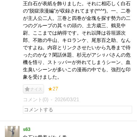
王白石が表紙を飾りました。それに相応しく白石
の“脱獄浪漫編”が収録されてます(*^^*)。一、二巻
が主人公二人。三巻と四巻が金塊を探す勢力の二
つのグループの其々の頭の、土方歳三、鶴見中
尉、ここまでは納得です。それ以降は谷垣源次
郎、不敗の牛山、キロランケ、尾形百之助、なん
ですよね。内容とリンクさせたいから九巻まで待
ったのかな？閑話休題、杉元がアシㇼパさんの危
機を悟り、ストッパーが外れてしまうシーン、血
生臭いシーンが多いこの漫画の中でも、強烈な印
象を受けました。
★27
ナイス
コメント(0)
2026/03/21
s63