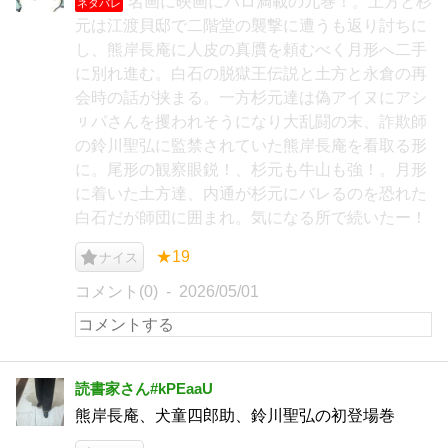
名画に映画にパロ満載の九巻！。土方と杉
ネタバレ
元は江渡貝邸で二階堂の襲撃に遭うも返り討ちに
し、熊岸長庵に人皮の真贋を頼むべく月形へ二手
に別れ進む。白石の脱獄王伝説と土方と永倉の再
会時の話が挟まる。一方杉元達は偽アイヌにアシ
ㇼパさんを攫われそうになり大乱闘の末、詐欺師
の鈴川聖弘に監禁されていた熊岸長庵を看取る形
に。尾形の観察眼鋭！、杉元も牛山も強！。月形
に着いた土方達、内通が杉元にバレるのを恐れた
白石だが師団に囲まれ。気になる所で続いたー！
★19
ナイス
コメント(0)
2026/05/01
読書家さん#kPEaaU
熊岸長庵、犬童四郎助、鈴川聖弘の初登場巻