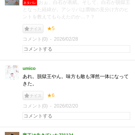
おぉ、白石が表紙。そして、白石が脱獄王
ネタバレ
となった経緯が。アシリパは贋物の見分け方のヒ
ントを教えてもらえたのか…？？
★5
ナイス
コメント(0)
2026/02/28
umico
あれ。脱獄王やん。味方も敵も渾然一体になって
きた。
★6
ナイス
コメント(0)
2026/02/20