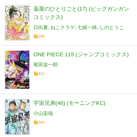
薬屋のひとりごと(17) (ビッグガンガン
コミックス)
日向夏
ねこクラゲ
七緒一綺
しのとうこ
296
ONE PIECE 115 (ジャンプコミックス)
尾田栄一郎
413
宇宙兄弟(46) (モーニングKC)
小山宙哉
304