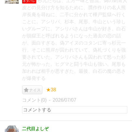
杉元たちは、土方一味と合流。偽の刺青人
ネタバレ
皮との見分け方を知るために、贋作作りの名人熊
岸長庵を尋ねに、二手に分かれて樺戸監獄へ行く
ことに。アシリパ、杉本、尾形、牛山という珍し
いグループに。アシリパさんは牛山が好き。白石
が脱獄王と呼ばれるようになった過去の恋の話
が、面白すぎる。偽アイヌのコタンに寄っ杉元一
行。そこに熊岸が囚われていて、偽札づくりを強
要されていた。アシリパさんも囚われて怒った杉
元が怖かった。ヒグマと闘う牛山も強い。尾形も
加われば相手が悪すぎた。最後、白石の魔の悪さ
が爆発する
★38
ナイス
コメント(0)
2026/07/07
二代目よしぞ