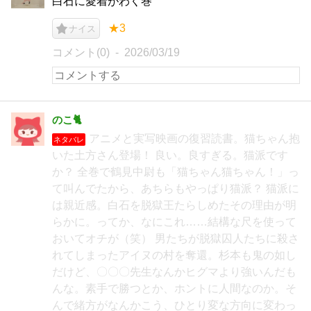
白石に愛着がわく巻
★3
ナイス
コメント(0)
2026/03/19
のこ🐈
アニメと実写映画の復習読書。猫ちゃん抱
ネタバレ
いた土方さん登場！ 良い。良すぎる。猫派です
か？ 全巻で鶴見中尉も「猫ちゃん猫ちゃん！」っ
て叫んでたから、あちらもやっぱり猫派？ 猫派に
は親近感。白石を脱獄王たらしめたその理由が明
らかに。ってか、なにこれ……結構な尺を使って
おいてオチが（笑） 男たちが脱獄囚人たちに殺さ
れてしまったアイヌの村を奪還。杉本も鬼の如し
だけど、〇〇〇先生なんかヒグマより強いんだも
んな。素手で勝つとか、ホントに人間なのか。そ
んで緒方がなんかこう、ひとり変な方向に変わっ