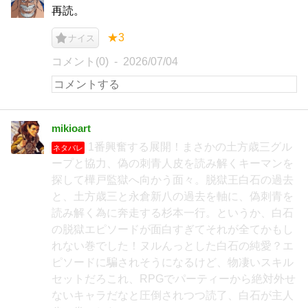
再読。
★3
ナイス
コメント(0)
2026/07/04
mikioart
1番興奮する展開！まさかの土方歳三グル
ネタバレ
ープと協力、偽の刺青人皮を読み解くキーマンを
探して樺戸監獄へ向かう面々。脱獄王白石の過去
と、土方歳三と永倉新八の過去を軸に、偽刺青を
読み解く為に奔走する杉本一行。というか、白石
の脱獄エピソードが面白すぎてそれが全てかもし
れない巻でした！ヌルんっとした白石の純愛？エ
ピソードに騙されそうになるけど、物凄いスキル
セットだろこれ、RPGでパーティーから絶対外せ
ないキャラだなと圧倒されつつ読了、白石が主人