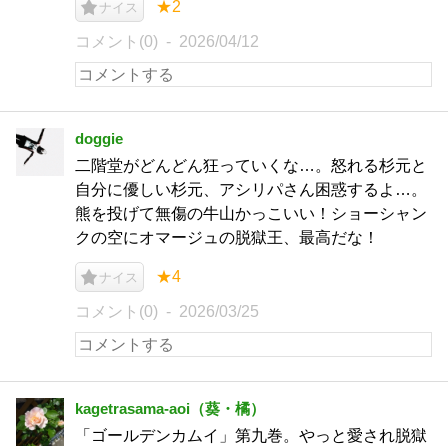
★2
ナイス
コメント(0)
2026/04/12
doggie
二階堂がどんどん狂っていくな…。怒れる杉元と
自分に優しい杉元、アシリパさん困惑するよ…。
熊を投げて無傷の牛山かっこいい！ショーシャン
クの空にオマージュの脱獄王、最高だな！
★4
ナイス
コメント(0)
2026/03/25
kagetrasama-aoi（葵・橘）
「ゴールデンカムイ」第九巻。やっと愛され脱獄