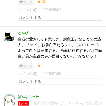
★10
ナイス
コメント(0)
2026/08/01
とんび
白石の愛おしくも悲しき、脱獄王となるまでの過
去。 「オイ、お前白石だろッ！」このフレーズに
よって白石は完成する。 画面に存在するだけで面
白い男が主役の巻が面白くないわけがないッ！
★4
ナイス
コメント(0)
2026/07/26
ぱんなこった
一触即発の状態をアシㇼパさんの腹の音が
ネタバレ