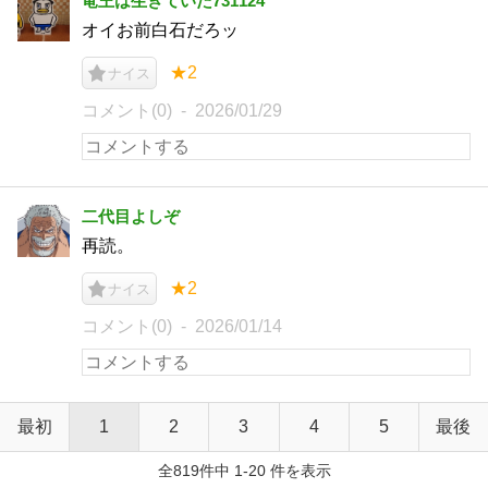
竜王は生きていた731124
オイお前白石だろッ
★2
ナイス
コメント(0)
2026/01/29
二代目よしぞ
再読。
★2
ナイス
コメント(0)
2026/01/14
最初
1
2
3
4
5
最後
全819件中 1-20 件を表示