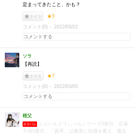
定まってきたこと、かも？
★3
ナイス
コメント(0)
2022/03/22
ソラ
【再読】
★7
ナイス
コメント(0)
2022/03/05
桜父
ふらいんぐうぃっちシリーズ5巻目。石塚
ネタバレ
千尋5冊目。「真琴」は着実に知識を蓄え、魔女