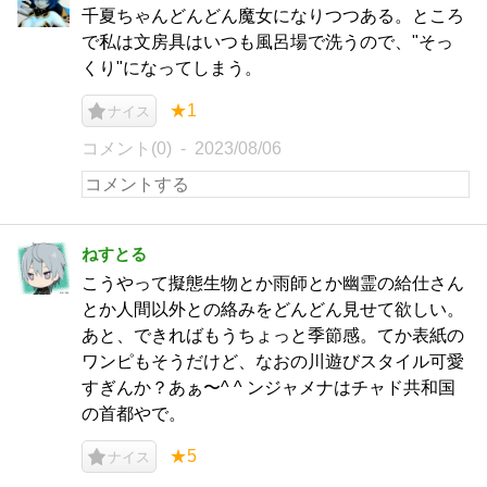
千夏ちゃんどんどん魔女になりつつある。ところ
で私は文房具はいつも風呂場で洗うので、"そっ
くり"になってしまう。
★1
ナイス
コメント(0)
2023/08/06
ねすとる
こうやって擬態生物とか雨師とか幽霊の給仕さん
とか人間以外との絡みをどんどん見せて欲しい。
あと、できればもうちょっと季節感。てか表紙の
ワンピもそうだけど、なおの川遊びスタイル可愛
すぎんか？あぁ〜^ ^ ンジャメナはチャド共和国
の首都やで。
★5
ナイス