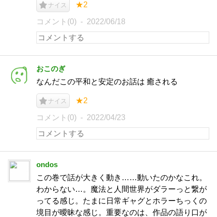
★2
ナイス
コメント(0)
2022/06/18
おこのぎ
なんだこの平和と安定のお話は 癒される
★2
ナイス
コメント(0)
2022/04/23
ondos
この巻で話が大きく動き……動いたのかなこれ。
わからない…。魔法と人間世界がダラーっと繋が
ってる感じ。たまに日常ギャグとホラーちっくの
境目が曖昧な感じ。重要なのは、作品の語り口が