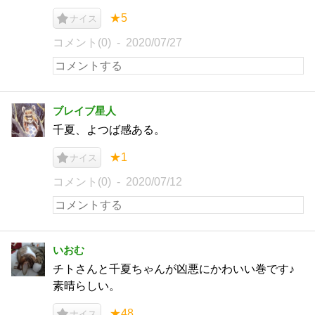
★5
ナイス
コメント(0)
2020/07/27
ブレイブ星人
千夏、よつば感ある。
★1
ナイス
コメント(0)
2020/07/12
いおむ
チトさんと千夏ちゃんが凶悪にかわいい巻です♪
素晴らしい。
★48
ナイス