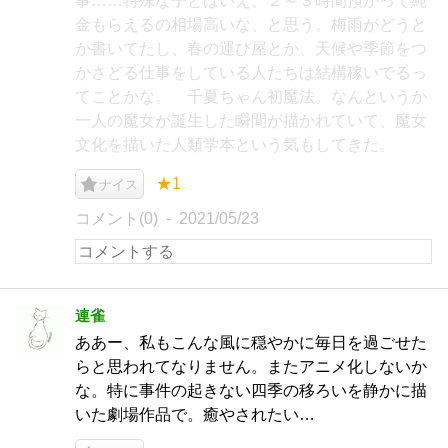
事……特殊な子とはいえ、２～３時間預かって純
金もらえるの相場高いな、と思う。梅雨がどうと
か書いてたし、春の運び屋とか、天候や季節をつ
かさどる仕事をしている人たちは結構稼いでるっ
てことかな。 千夏ちゃん初魔法。なんというか
一人の魔女が誕生した瞬間が描かれていて、魔女
文化を描いた人類学本という気もしてきた。
★1
ナイス
コメント(0)
2021/05/23
連雀
ああー、私もこんな風に穏やかに毎日を過ごせた
らと思われてなりません。またアニメ化しないか
な。特に事件の起きない四季の移ろいを静かに描
いた劇場作品で。癒やされたい…