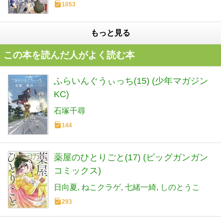
1053
もっと見る
この本を読んだ人がよく読む本
ふらいんぐうぃっち(15) (少年マガジン
KC)
石塚千尋
144
薬屋のひとりごと(17) (ビッグガンガン
コミックス)
日向夏
ねこクラゲ
七緒一綺
しのとうこ
293