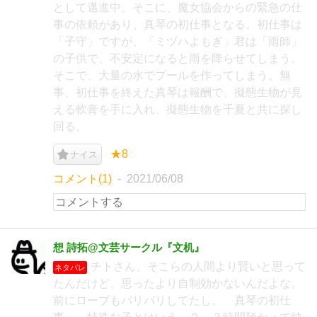
として邁進中。そこに、魔女協会からの緊急の仕
事の依頼があり、真琴の初仕事となる。初仕事は
「子守」ですが、「ミヅハよもぎ」君は「雨師」
の子供で、不安定になると雨を降らせてしまう。
そこで、大量の水でプールを作ってしまう。無
事、初仕事を終えた真琴は報酬で、擬態生物が見
える軟膏を手に入れ、擬態生物を千夏と共に探し
回る。
★8
ナイス
コメント(1)
2021/06/08
想 詩拓@文芸サークル『文机』
チトさん、そこらの人間より賢いと思って
ネタバレ
たんだけど、思ったより自制効かないんだよな。
前にローブもバリバリしてたし。 真琴の初仕