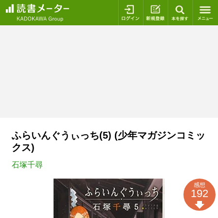
ログイン
新規登録
本を探
ふらいんぐうぃっち(5) (少年マガジンコミッ
クス)
石塚千尋
感想
192