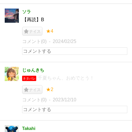
ソラ
【再読】B
★4
ナイス
コメント(0)
2024/02/25
じゅんきち
千夏ちゃん、おめでとう！
ネタバレ
★2
ナイス
コメント(0)
2023/12/10
Takahi