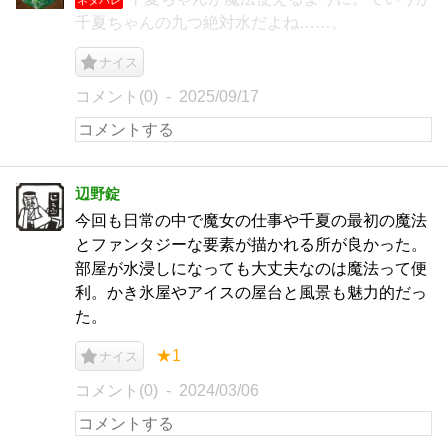
千夏ちゃんの九つ絶対水だよね……。
ナイス
コメント(0)
2025/09/17
辺野錠
今回も日常の中で魔女の仕事や千夏の最初の魔法
とファンタジーな要素が描かれる所が良かった。
部屋が水浸しになっても大丈夫なのは魔法って便
利。かき氷屋やアイスの屋台と風景も魅力的だっ
た。
★1
ナイス
コメント(0)
2024/03/06