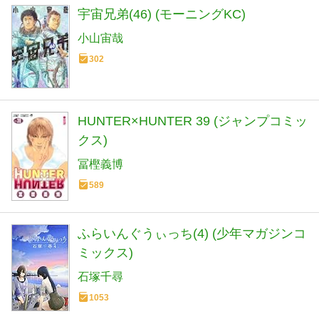
宇宙兄弟(46) (モーニングKC)
小山宙哉
302
HUNTER×HUNTER 39 (ジャンプコミッ
クス)
冨樫義博
589
ふらいんぐうぃっち(4) (少年マガジンコ
ミックス)
石塚千尋
1053