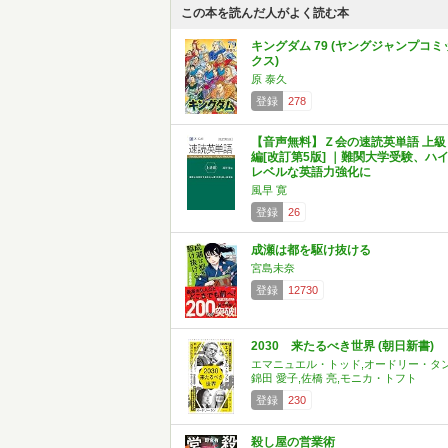
この本を読んだ人がよく読む本
キングダム 79 (ヤングジャンプコミ
クス)
原 泰久
登録
278
【音声無料】Ｚ会の速読英単語 上級
編[改訂第5版] ｜難関大学受験、ハ
レベルな英語力強化に
風早 寛
登録
26
成瀬は都を駆け抜ける
宮島未奈
登録
12730
2030 来たるべき世界 (朝日新書)
エマニュエル・トッド,オードリー・タン
錦田 愛子,佐橋 亮,モニカ・トフト
登録
230
殺し屋の営業術