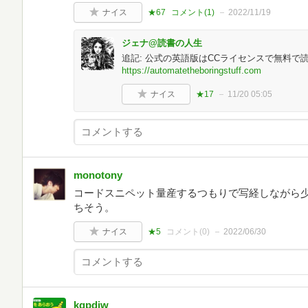
ナイス
★67
コメント(
1
)
2022/11/19
ジェナ@読書の人生
追記: 公式の英語版はCCライセンスで無料
https://automatetheboringstuff.com
ナイス
★17
11/20 05:05
monotony
コードスニペット量産するつもりで写経しながら少し
ちそう。
ナイス
★5
コメント(
0
)
2022/06/30
kgpdjw