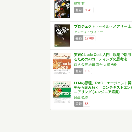
野宮 有
登録
9341
プロジェクト・ヘイル・メアリー 上
アンディ・ウィアー
登録
17768
実践Claude Code入門―現場で活用
るためのAIコーディングの思考法
西見 公宏,吉田 真吾,大嶋 勇樹
登録
135
LLMの原理、RAG・エージェント開
発から読み解く コンテキストエン
ニアリング (エンジニア選書)
蒲生 弘郷
登録
53