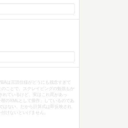
、VBAは言語仕様がどうにも残念すぎて
行とのことで、スクレイピングの勉強もか
が紹介されているけど、実はこれ罠があっ
イルを一種のXMLとして操作」しているのであ
わけではない。だから計算式は即反映され
を付けないといけません。