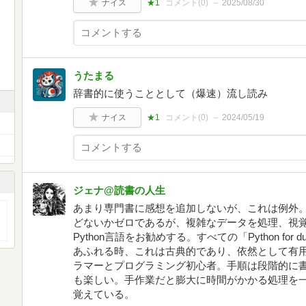
ナイス
★1
コメント(
0
)
2025/08/30
うたまる
辞書的に使うこととして（爆速）流し読み
ナイス
★1
コメント(
0
)
2024/05/19
ジェナ@読書の人生
あまり専門書に感想を追加しないが、これは例外
どないかゼロであるが、複雑なデータを処理、視
Python言語をお勧めする。すべての「Python fo
あふれる時、これは古典的であり、依然として有
ラマーとプログラミング初心者。手順は段階的に
も楽しい。手作業だと膨大に時間がかかる処理を
覚えている。