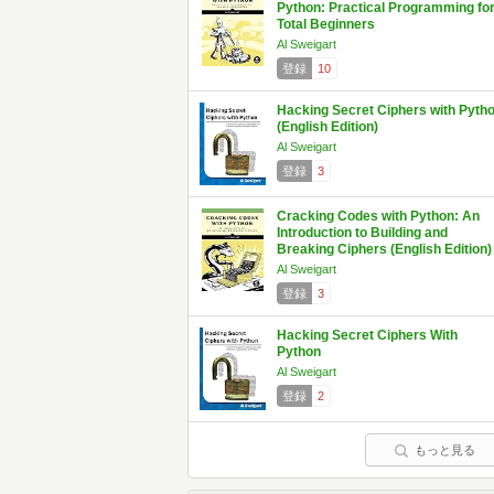
Python: Practical Programming fo
Total Beginners
Al Sweigart
登録
10
Hacking Secret Ciphers with Pyth
(English Edition)
Al Sweigart
登録
3
Cracking Codes with Python: An
Introduction to Building and
Breaking Ciphers (English Edition)
Al Sweigart
登録
3
Hacking Secret Ciphers With
Python
Al Sweigart
登録
2
もっと見る