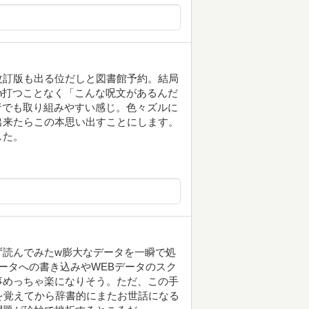
改訂版も出る位だしと図書館予約。結局
on打つことなく「こんな呪文があるんだ
心者でも取り組みやすい感じ。色々ズルに
出来たらこの本思い出すことにします。
した。
ず読んでみたw膨大なデータを一瞬で処
lデータへの書き込みやWEBデータのスク
事めっちゃ楽になりそう。ただ、この手
礎を覚えてから辞書的にまたお世話になる