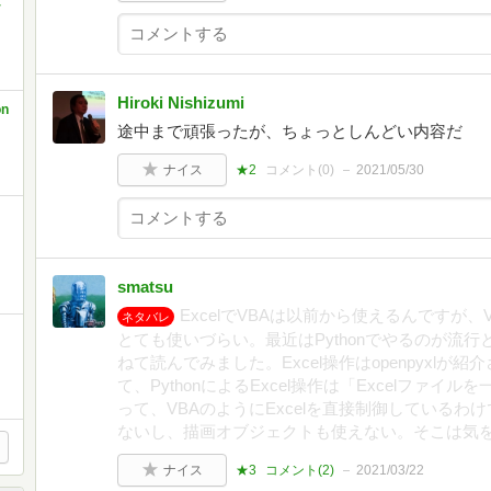
r
Hiroki Nishizumi
on
途中まで頑張ったが、ちょっとしんどい内容だ
ナイス
★2
コメント(
0
)
2021/05/30
smatsu
ExcelでVBAは以前から使えるんですが
ネタバレ
とても使いづらい。最近はPythonでやるのが流
ねて読んでみました。Excel操作はopenpyxl
て、PythonによるExcel操作は「Excelファ
って、VBAのようにExcelを直接制御している
ないし、描画オブジェクトも使えない。そこは気
ナイス
★3
コメント(
2
)
2021/03/22