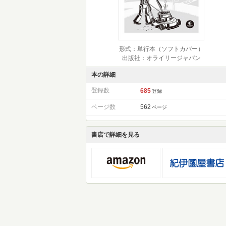
形式：単行本（ソフトカバー）
出版社：オライリージャパン
本の詳細
登録数
685
登録
ページ数
562
ページ
書店で詳細を見る