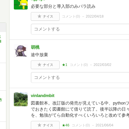
必要な部分と導入部のみパラ読み
ナイス
コメント(
0
)
2022/04/18
第
自
胡桃
途中放棄
ナイス
★1
コメント(
0
)
2022/03/02
vinlandmbit
方
図書館本。改訂版の発売が見えている中、pytho
でおきたく図書館にて借りて読了。後半以降の日
を、勉強がてら自動化すべくいろいろと改めて参
ナイス
★46
コメント(
0
)
2021/06/04