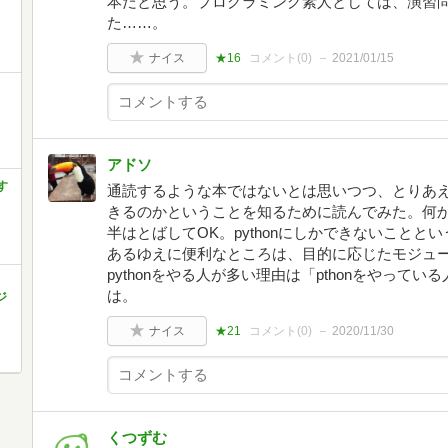
本だと思う。プログラミング素人としては、演習
た……。
ナイス
★16
コメント(
0
)
2021/01/15
アドソ
す
通読するような本ではないとは思いつつ、とりあ
きるのかということを知るために読んでみた。何
半はとばしてOK。pythonにしかできないこととい
あるゆえに便利なところは、目的に応じたモジュ
pythonをやる人が多い理由は「pthonをやって
は。
ジ
ナイス
★21
コメント(
0
)
2020/11/30
くつずむ