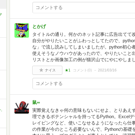
ッ
とかげ
タイトルの通り。何かのネット記事に広告出てて
自分がやりたいことがふわっとしてたので、pyth
な」で流し読みしてしまいましたが。python初
イ
使えそうなノウハウがあったので、やりたいこと
リストとか画像加工の例が猫沢山でにやにやしま
ナイス
★1
コメント(
0
)
2021/03/16
鼠∞
実際覚えなきゃ何の意味もないにせよ、とりあえ
,
理できるポテンシャルを持ってるPython。Exce
レイピングなど、使いこなせるようになったら仕
の作業が今のところ必要ないんで、Pythonの基