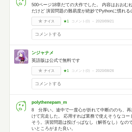
500ページ18章だての大作でした。 内容はおお
だけど 演習問題の難易度が絶妙でPythonに慣
ナイス
★1
コメント(
0
)
2020/09/21
ンジャナメ
英語版は公式で無料です
ナイス
★1
コメント(
0
)
2020/08/26
polythenepam_m
8 分厚い。途中で一度心が折れて中断ののち、再
けて完走した。 応用すれば業務で使えそうなコー
そう。演習問題は投げっぱなし（解答なし）なの
いところがまた良い。