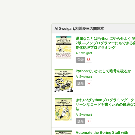
Al Sweigart,相川愛三の関連本
退屈なことはPythonにやらせよう 
2版 ―ノンプログラマーにもできる
動化処理プログラミング
Al Sweigart
登録
83
Pythonでいかにして暗号を破るか
Al Sweigart
登録
52
きれいなPythonプログラミング ~ク
リーンなコードを書くための最適な
法
Al Sweigart
登録
33
Automate the Boring Stuff with