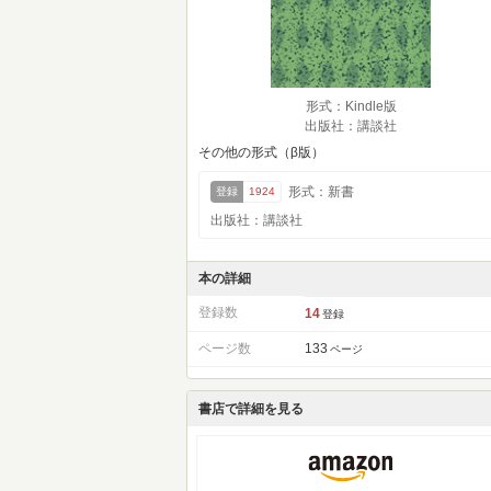
形式：Kindle版
出版社：講談社
その他の形式（β版）
形式：新書
登録
1924
出版社：講談社
本の詳細
登録数
14
登録
ページ数
133
ページ
書店で詳細を見る