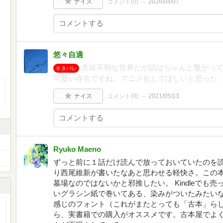
ナイス
コメント(
0
)
2026/04/07
悠々自適
意味不明な世界だが話はちゃんと繋がっ
ネタバレ
可愛い存在ですね。アニメ化してほしいと思った
ナイス
コメント(
0
)
2021/05/13
Ryuko Maeno
ずっと前に１話だけ読んで放っておいていたのを
り西尾維新が書いたなあと思わせる軽快さ。この
墓場なのではないかと邪推したい。 Kindleでも
いグラシン紙で巻いてある、染みがついたみたい
感じのフォント（これがまたとっても「古本」ら
ら、実書籍での購入がオススメです。古本屋でよ