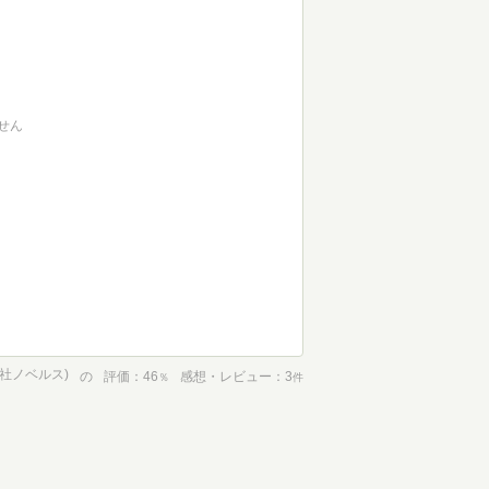
せん
社ノベルス)
の
評価
46
感想・レビュー
3
％
件