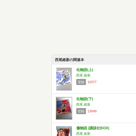
西尾維新の関連本
化物語(上)
西尾 維新
登録
16377
化物語(下)
西尾 維新
登録
13049
傷物語 (講談社BOX)
西尾 維新