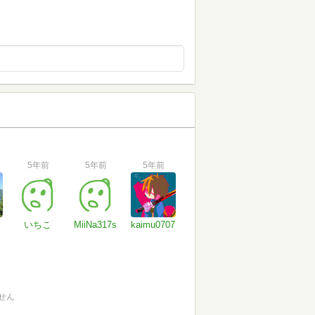
5年前
5年前
5年前
いちこ
MiiNa317s
kaimu0707
せん