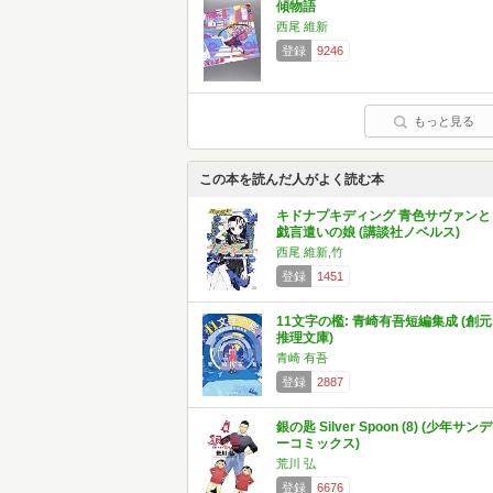
傾物語
西尾 維新
登録
9246
もっと見る
この本を読んだ人がよく読む本
キドナプキディング 青色サヴァンと
戯言遣いの娘 (講談社ノベルス)
西尾 維新,竹
登録
1451
11文字の檻: 青崎有吾短編集成 (創元
推理文庫)
青崎 有吾
登録
2887
銀の匙 Silver Spoon (8) (少年サンデ
ーコミックス)
荒川 弘
登録
6676