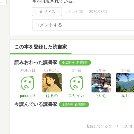
キが再現されている。
ナイス
コメント(
0
)
2020/08/07
この本を登録した読書家
読みおわった読書家
全13件中 新着8件
04月07日
02月17日
2年前
2年前
3年前
junems9
はるの
ユリイカ
らいむ
葉月
今読んでいる読書家
全0件中 新着0件
登録しているユーザーはいま