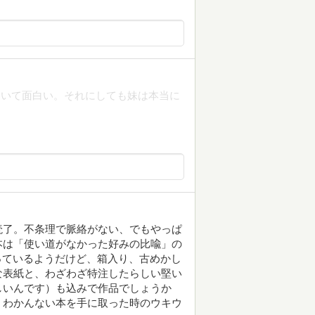
ていて面白い。それにしても妹は本当に
読了。不条理で脈絡がない、でもやっぱ
本は「使い道がなかった好みの比喩」の
売っているようだけど、箱入り、古めかし
な表紙と、わざわざ特注したらしい堅い
しいんです）も込みで作品でしょうか
くわかんない本を手に取った時のウキウ