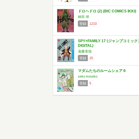
ドロヘドロ (2) (BIC COMICS IKKI)
林田 球
登録
1210
SPY×FAMILY 17 (ジャンプコミック
DIGITAL)
遠藤達哉
登録
25
マダムたちのルームシェア６
seko koseko
登録
5