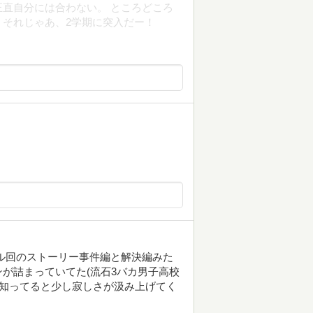
直自分には合わない。 ところどころ
それじゃあ、2学期に突入だー！
ル回のストーリー事件編と解決編みた
が詰まっていてた(流石3バカ男子高校
を知ってると少し寂しさが汲み上げてく