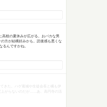
した高校の夏休みが広がる。おバカな男
けの方が結構好みかも。読後感も悪くな
なるんですかね。
ってきた。ハゲ葛城や生徒会長と橘も伊
度上がらないのだが……あ、高円寺の活