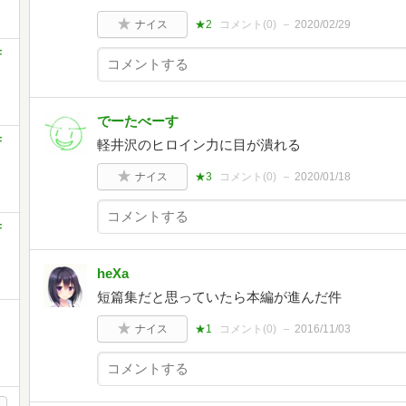
ナイス
★2
コメント(
0
)
2020/02/29
F
でーたべーす
F
軽井沢のヒロイン力に目が潰れる
ナイス
★3
コメント(
0
)
2020/01/18
F
heXa
短篇集だと思っていたら本編が進んだ件
ナイス
★1
コメント(
0
)
2016/11/03