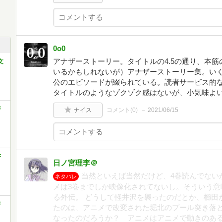
0o0
アナザーストーリー。タイトルの4.5の通り、本
文
いるかもしれないが）アナザーストーリー集。い
公のエピソードが綴られている。読者サービス的
タイトルのようなゾクゾク感はないが、小気味よ
F
ナイス
コメント(
0
)
2021/06/15
F
日ノ宮理李＠
当然といえば当然だけど、4巻読んでない
ネタバレ
メは3巻までしか映像化されてないし。そういう意
る外伝。 どうして軽井沢を襲ったのだとか、櫛田
F
たのは、アニメで改変された堀北のプール突き落
なったのだろうか？ アニメはアニメで動きのあ