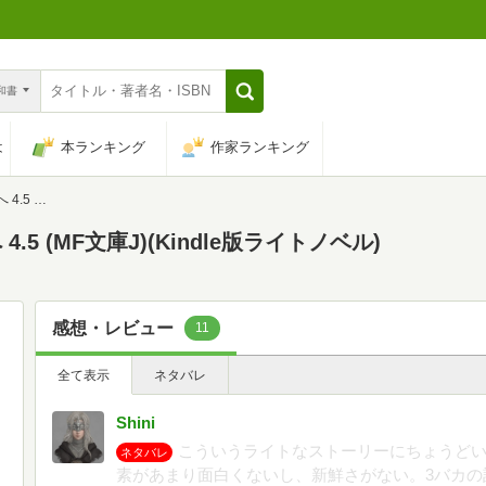
n和書
は
本ランキング
作家ランキング
F文庫J)
 (MF文庫J)(Kindle版ライトノベル)
感想・レビュー
11
全て表示
ネタバレ
Shini
こういうライトなストーリーにちょうど
ネタバレ
素があまり面白くないし、新鮮さがない。3バカの