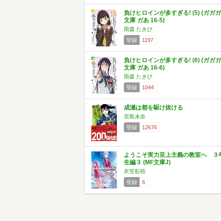
負けヒロインが多すぎる! (5) (ガガガ
文庫 ガあ 16-5)
雨森 たきび
登録
1197
負けヒロインが多すぎる! (6) (ガガガ
文庫 ガあ 16-6)
雨森 たきび
登録
1044
成瀬は都を駆け抜ける
宮島未奈
登録
12676
ようこそ実力至上主義の教室へ ３
生編３ (MF文庫J)
衣笠彰梧
登録
6