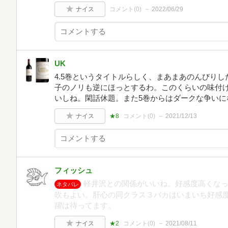
ナイス
コメント(
0
)
2022/06/29
UK
4.5巻というタイトルらしく、まあまあのんびり
子のノリも逆にほっとするわ。このくらいの味付
いしね。閑話休題。また5巻からはダークな争いに
ナイス
★8
コメント(
0
)
2021/12/13
フィッシュ
軽井沢との関係がいいね。好感度高くな
ネタバレ
吹もよい。肝心の同クラス３バカはいまいち好感
躍は待ってます。
ナイス
★2
コメント(
0
)
2021/08/11