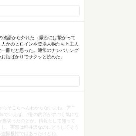
筋の物語から外れた（厳密には繋がって
く人かのヒロインや登場人物たちと主人
な一冊だと思った。通常のナンバリング
いお話ばかりでサクッと読めた。
からそこらへんわからないよね。アニ
味でいえば、4巻の内容がすごく気にな
が裏切ったのとか。情報として知って
とし。実際は軽井沢なのにどうしてそう
る盗撮根性ではあったけどね。