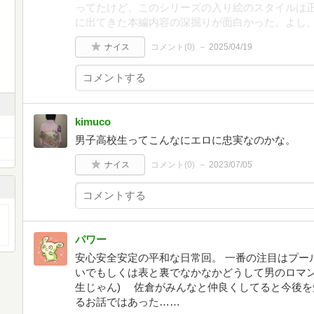
ってたけど、このシリーズの入り絵のスタイルは正
に出てきた本編内容の深掘りが面白かった。よし、
ナイス
コメント(
0
)
2025/04/19
kimuco
男子高校生ってこんなにエロに忠実なのかな。
ナイス
コメント(
0
)
2023/07/05
パワー
安心安全安定の平和な日常回。 一番の注目はプー
いでもしくは表と裏でなかなかどうして男のロマン
生じゃん) 佐倉がみんなと仲良くしてると今後
るお話ではあった……