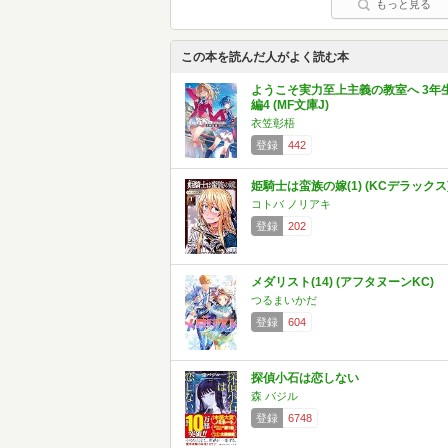
もっと見る
この本を読んだ人がよく読む本
ようこそ実力至上主義の教室へ 3年
編4 (MF文庫J)
衣笠彰梧
登録
442
姫騎士は蛮族の嫁(1) (KCデラックス
コトバ ノリアキ
登録
202
メダリスト(14) (アフタヌーンKC)
つるまいかだ
登録
604
探偵小石は恋しない
森 バジル
登録
6748