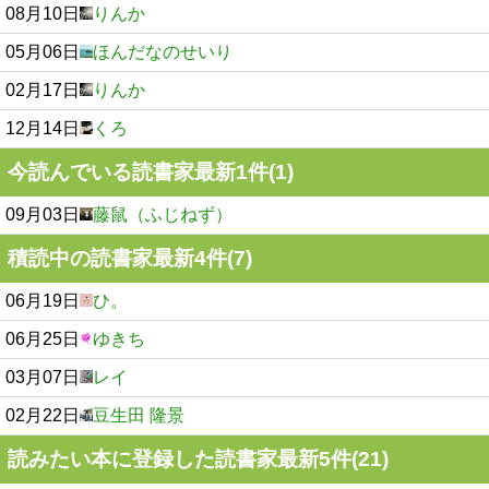
08月10日
りんか
05月06日
ほんだなのせいり
02月17日
りんか
12月14日
くろ
今読んでいる読書家最新1件(1)
09月03日
藤鼠（ふじねず）
積読中の読書家最新4件(7)
06月19日
ひ。
06月25日
ゆきち
03月07日
レイ
02月22日
豆生田 隆景
読みたい本に登録した読書家最新5件(21)