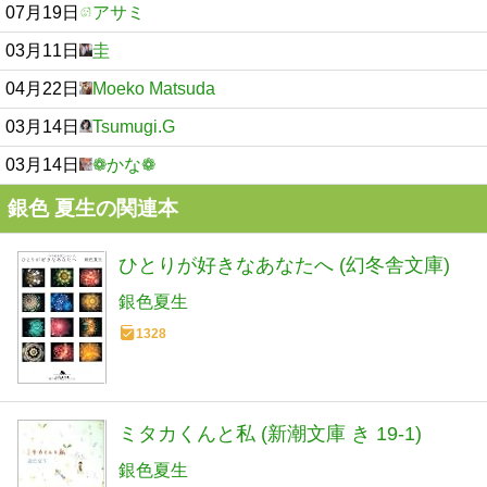
07月19日
アサミ
03月11日
圭
04月22日
Moeko Matsuda
03月14日
Tsumugi.G
03月14日
❁かな❁
銀色 夏生の関連本
ひとりが好きなあなたへ (幻冬舎文庫)
銀色夏生
1328
ミタカくんと私 (新潮文庫 き 19-1)
銀色夏生