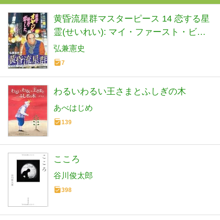
黄昏流星群マスターピース 14 恋する星
霊(せいれい): マイ・ファースト・ビッ
グ (My First BIG)
弘兼憲史
7
わるいわるい王さまとふしぎの木
あべはじめ
139
こころ
谷川俊太郎
398