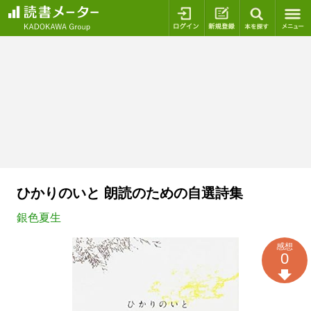
ログイン
新規登録
本を探
ひかりのいと 朗読のための自選詩集
銀色夏生
感想
0