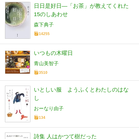
日日是好日―「お茶」が教えてくれた
15のしあわせ
森下典子
14255
いつもの木曜日
青山美智子
3510
いとしい服 ようふくとわたしのはな
し
おーなり由子
134
詩集 人はかつて樹だった