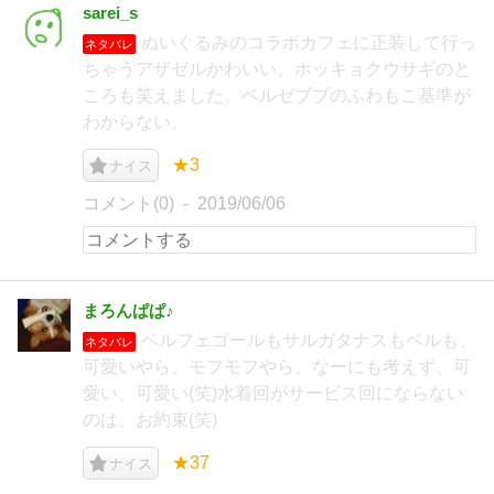
sarei_s
ぬいぐるみのコラボカフェに正装して行っ
ネタバレ
ちゃうアザゼルかわいい。ホッキョクウサギのと
ころも笑えました。ベルゼブブのふわもこ基準が
わからない。
★3
ナイス
コメント(0)
2019/06/06
まろんぱぱ♪
ベルフェゴールもサルガタナスもベルも、
ネタバレ
可愛いやら、モフモフやら、なーにも考えず、可
愛い、可愛い(笑)水着回がサービス回にならない
のは、お約束(笑)
★37
ナイス