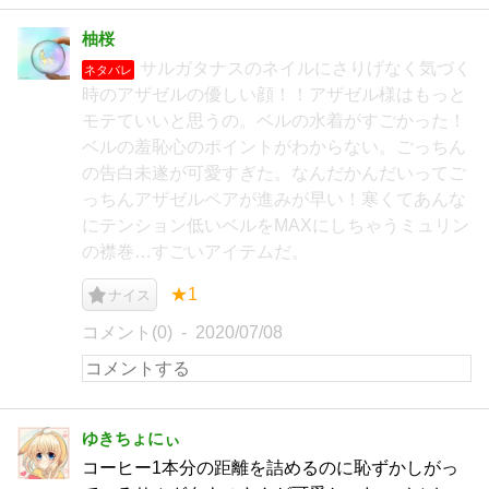
柚桜
サルガタナスのネイルにさりげなく気づく
ネタバレ
時のアザゼルの優しい顔！！アザゼル様はもっと
モテていいと思うの。ベルの水着がすごかった！
ベルの羞恥心のポイントがわからない。ごっちん
の告白未遂が可愛すぎた。なんだかんだいってご
っちんアザゼルペアが進みが早い！寒くてあんな
にテンション低いベルをMAXにしちゃうミュリン
の襟巻…すごいアイテムだ。
★1
ナイス
コメント(0)
2020/07/08
ゆきちょにぃ
コーヒー1本分の距離を詰めるのに恥ずかしがっ