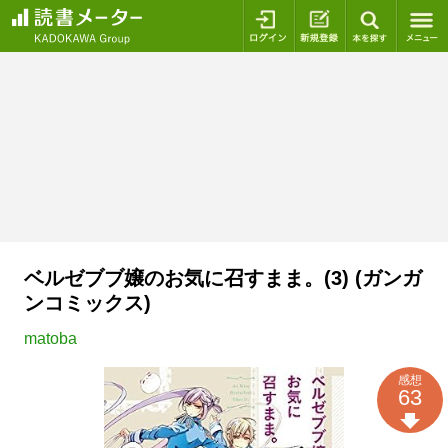
ログイン
新規登録
本を探
ベルゼブブ嬢のお気に召すまま。(3) (ガンガ
ンコミックス)
matoba
感想
63