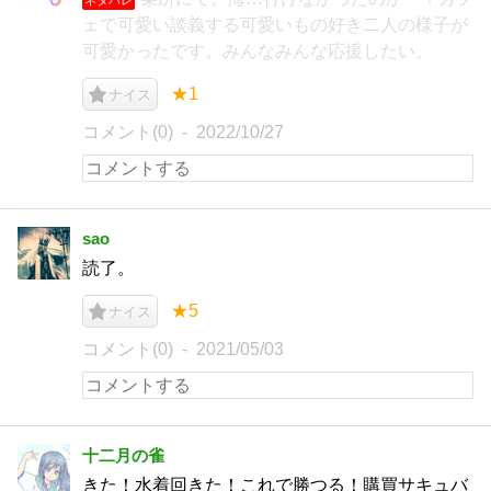
ェで可愛い談義する可愛いもの好き二人の様子が
可愛かったです。みんなみんな応援したい。
★1
ナイス
コメント(0)
2022/10/27
sao
読了。
★5
ナイス
コメント(0)
2021/05/03
十二月の雀
きた！水着回きた！これで勝つる！購買サキュバ