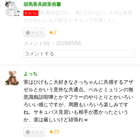
胡馬香具師茉侑馨
水着回なのに、海に行かない。ｸｰﾙな女性
ネタバレ
がかわいいもの好きとギャップが激しい。
★2
ナイス
コメント(0)
2018/05/06
よっち
実はひげもこ大好きなさっちゃんに共感するアザ
ゼルとかいう意外な共通点。ベルとミュリンの無
意識痴話喧嘩とかマフラーのやりとりとかいろい
ろいい感じですが、周囲もいろいろ楽しみです
ね。サキュパス見習いも相手が悪かったという
か、道は厳しいけど頑張れｗ
★25
ナイス