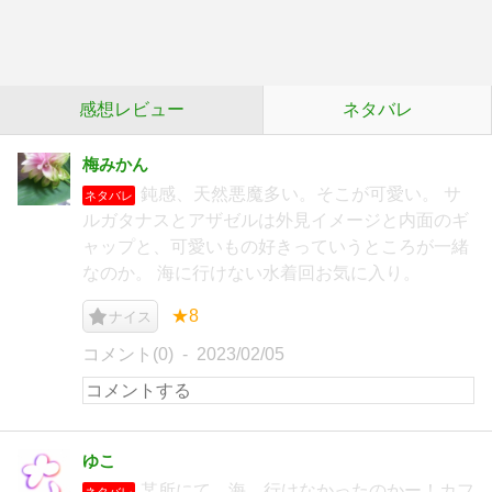
感想レビュー
ネタバレ
梅みかん
鈍感、天然悪魔多い。そこが可愛い。 サ
ネタバレ
ルガタナスとアザゼルは外見イメージと内面のギ
ャップと、可愛いもの好きっていうところが一緒
なのか。 海に行けない水着回お気に入り。
★8
ナイス
コメント(0)
2023/02/05
ゆこ
某所にて。海…行けなかったのかー！カフ
ネタバレ