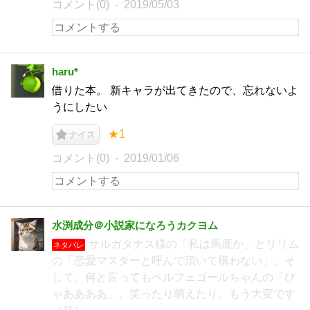
コメント(0)
2019/05/03
haru*
借りた本。 新キャラが出てきたので、忘れないよ
うにしたい
★1
ナイス
コメント(0)
2019/01/06
水渕成分＠小説家になろうカクヨム
サルガタナス様の「私は馬鹿か」とリリム
ネタバレ
の「恋愛マスターと呼んで頂いて構わない」。そ
して、何と言ってもベルフェゴールちゃんの「び
ゃああああ」。笑ったり萌えたり、もう大変です