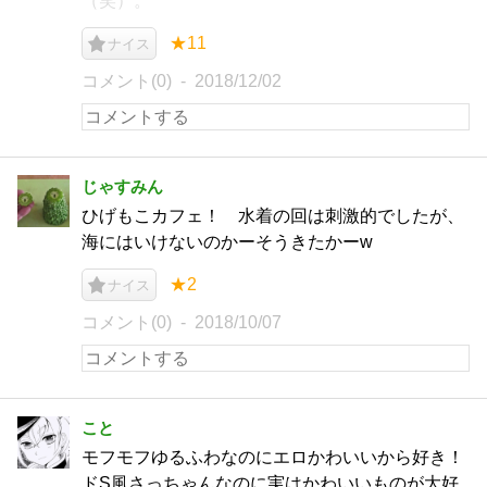
（笑）。
★11
ナイス
コメント(0)
2018/12/02
じゃすみん
ひげもこカフェ！ 水着の回は刺激的でしたが、
海にはいけないのかーそうきたかーw
★2
ナイス
コメント(0)
2018/10/07
こと
モフモフゆるふわなのにエロかわいいから好き！
ドS風さっちゃんなのに実はかわいいものが大好