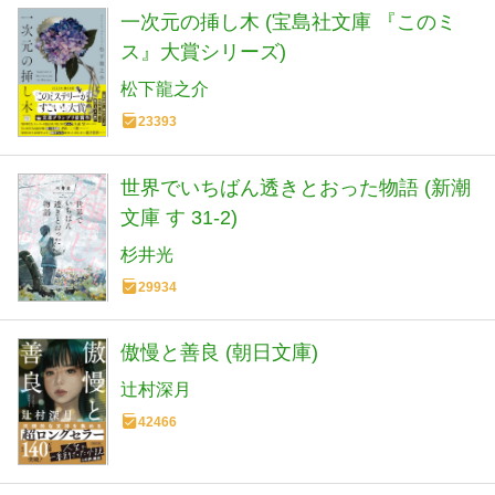
一次元の挿し木 (宝島社文庫 『このミ
ス』大賞シリーズ)
松下龍之介
23393
世界でいちばん透きとおった物語 (新潮
文庫 す 31-2)
杉井光
29934
傲慢と善良 (朝日文庫)
辻村深月
42466