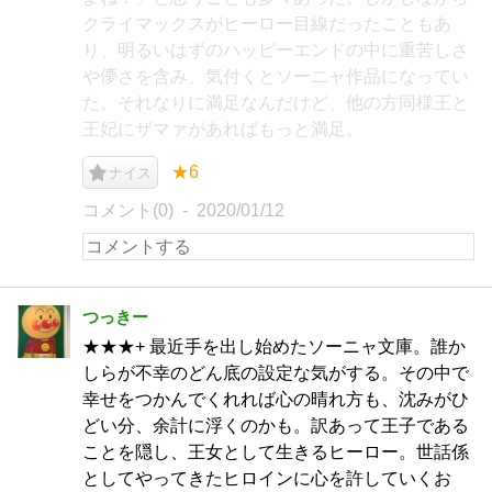
クライマックスがヒーロー目線だったこともあ
り、明るいはずのハッピーエンドの中に重苦しさ
や儚さを含み、気付くとソーニャ作品になってい
た。それなりに満足なんだけど、他の方同様王と
王妃にザマァがあればもっと満足。
★6
ナイス
コメント(0)
2020/01/12
つっきー
★★★+ 最近手を出し始めたソーニャ文庫。誰か
しらが不幸のどん底の設定な気がする。その中で
幸せをつかんでくれれば心の晴れ方も、沈みがひ
どい分、余計に浮くのかも。訳あって王子である
ことを隠し、王女として生きるヒーロー。世話係
としてやってきたヒロインに心を許していくお