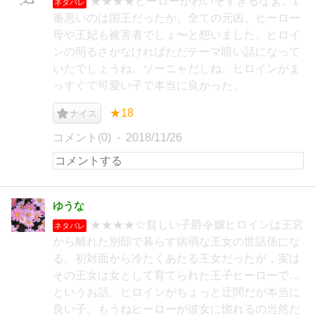
★★★★ヒーローかわいそすぎるなぁ。1
ネタバレ
番悪いのは国王だったか。全ての元凶。ヒーロー
母や王妃も被害者でしょ〜と想いました。ヒロイ
ンの明るさがなければただテーマ暗い話になって
いたでしょうね。ソーニャだしね。ヒロインがま
っすぐで可愛い子で本当に良かった。
★18
ナイス
コメント(0)
2018/11/26
ゆうな
★★★★☆貧しい子爵令嬢ヒロインは王宮
ネタバレ
から離れた別邸で暮らす病弱な王女の世話係にな
る。初対面から冷たくあたる王女だったが，実は
その王女は女として育てられた王子ヒーローで…
というお話。ヒロインがちょっと迂闊だが本当に
良い子。もうねヒーローが彼女に惚れるの当然だ