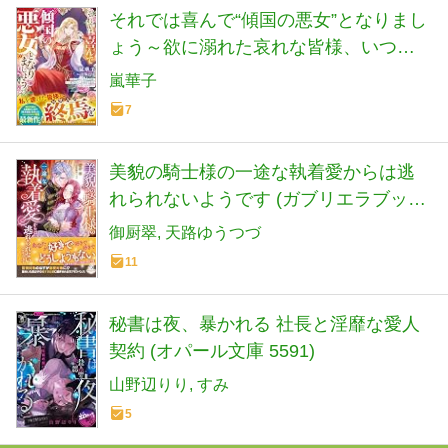
それでは喜んで“傾国の悪女”となりまし
ょう～欲に溺れた哀れな皆様、いつま
で私のことを利用できるとお思いです
嵐華子
か？～ (ベリーズファンタジー)
7
美貌の騎士様の一途な執着愛からは逃
れられないようです (ガブリエラブック
ス)
御厨翠
天路ゆうつづ
11
秘書は夜、暴かれる 社長と淫靡な愛人
契約 (オパール文庫 5591)
山野辺りり
すみ
5