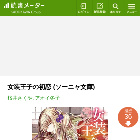
ログイン
新規登録
本を探
女装王子の初恋 (ソーニャ文庫)
桜井さくや
,
アオイ冬子
感想
36