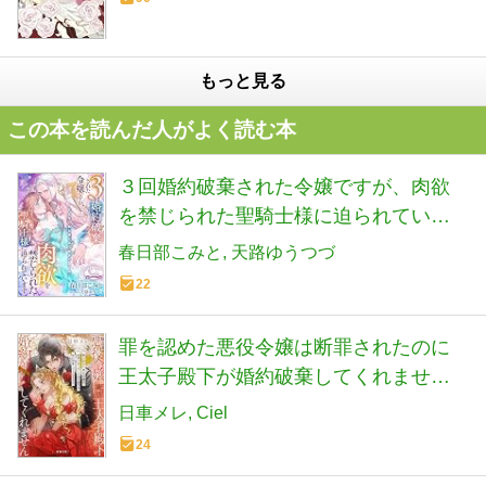
もっと見る
この本を読んだ人がよく読む本
３回婚約破棄された令嬢ですが、肉欲
を禁じられた聖騎士様に迫られていま
す (ソーニャ文庫)
春日部こみと
天路ゆうつづ
22
罪を認めた悪役令嬢は断罪されたのに
王太子殿下が婚約破棄してくれません
(蜜猫文庫 ML 145)
日車メレ
Ciel
24