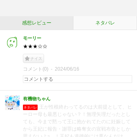
感想レビュー
ネタバレ
モーリー
★★★☆☆
ナイス
コメント(0)
2024/06/16
有機物ちゃん
王が性根終わってるのは大前提として、ヒ
ネタバレ
ーロー母も最悪じゃない？！無理矢理だったとし
ても、今まで黙って王に抱かれてたのに妊娠して
から王妃に報告・謝罪は略奪女の宣戦布告としか
思えないよｯ…！王妃も道徳的には悪なんだけ