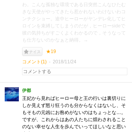
わ。こんな孤独な環境である日突然こんなひたむ
きな天使がやってきたら惹かれないわけないわコ
ンチクショー。途中ヒーローがヤンデレ化してヒ
ロインを束縛してしまうのだが，ヒーローsideで
彼の気持ちがすごくよくわかるので，そうなって
も仕方ないのかなぁと納得。→
★19
ナイス
コメント(1)
2018/11/24
伊都
王妃から見ればヒーロー母と王の行いは裏切りに
しか見えず怒り狂うのも分からなくはないし、そ
もそもの元凶にお咎めがないのはちょっとな…。
ですが、これからはあの人たちに煩わされること
のない幸せな人生を歩んでいってほしいなと思い