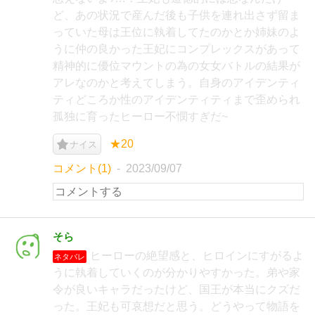
ど、あの状況で産んだ後も子供を連れ出さず留ま
っていた母は王位に執着してたのかとか姉妹のよ
うに仲の良かった王妃にコンプレックスがあって
精神的に優位マウントの為の女女バトルの結果が
アレなのかと考えてしまう。自身のアイデンティ
ティどころか性のアイデンティティまで歪められ
孤独に育ったヒーロー不憫すぎだ~
★20
ナイス
コメント(1)
2023/09/07
そら
ヒーローの絶望感と、ヒロインにすがるよ
ネタバレ
うに執着していくのが分かりやすかった。弟や家
令が良いキャラだったけど、国王が本当にクズだ
った。王妃も可哀想だと思う。どうやって物語を