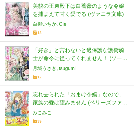
美貌の王弟殿下は白薔薇のような令嬢
を捕まえて甘く愛でる (ヴァニラ文庫)
白柳いちか
Ciel
13
「好き」と言わないと過保護な護衛騎
士が命令に従ってくれません！ (ソーニ
ャ文庫)
月城うさぎ
tsugumi
12
忘れ去られた「おまけ令嬢」なので、
家族の愛は望みません (ベリーズファン
タジー)
みこみこ
39