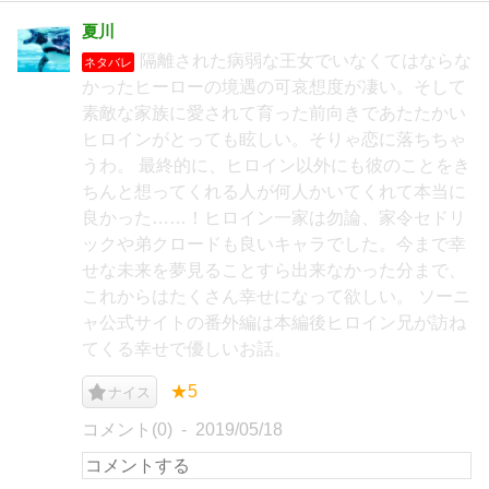
夏川
隔離された病弱な王女でいなくてはならな
ネタバレ
かったヒーローの境遇の可哀想度が凄い。そして
素敵な家族に愛されて育った前向きであたたかい
ヒロインがとっても眩しい。そりゃ恋に落ちちゃ
うわ。 最終的に、ヒロイン以外にも彼のことをき
ちんと想ってくれる人が何人かいてくれて本当に
良かった……！ヒロイン一家は勿論、家令セドリ
ックや弟クロードも良いキャラでした。今まで幸
せな未来を夢見ることすら出来なかった分まで、
これからはたくさん幸せになって欲しい。 ソーニ
ャ公式サイトの番外編は本編後ヒロイン兄が訪ね
てくる幸せで優しいお話。
★5
ナイス
コメント(0)
2019/05/18