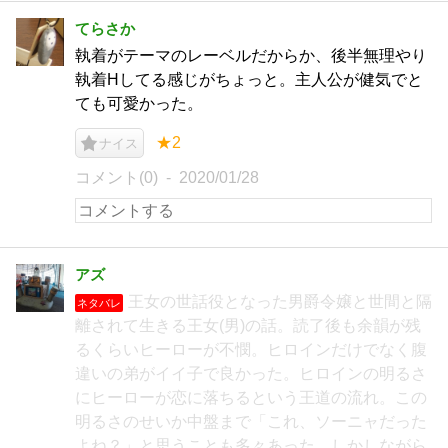
てらさか
執着がテーマのレーベルだからか、後半無理やり
執着Hしてる感じがちょっと。主人公が健気でと
ても可愛かった。
★2
ナイス
コメント(0)
2020/01/28
アズ
王女の世話役となった男爵令嬢と世間と隔
ネタバレ
離されて生きる王女(男)の話。読了後も余韻が残
るくらいヒーローが不憫。ヒロインだけでなく腹
違いの弟がイイ子で良かった。ヒロインの明るさ
にヒーローが恋に落ちるという王道の流れ。この
明るさのせいか中盤まで「これ、ソーニャだった
よね？」と思うことも多々あった。しかしながら