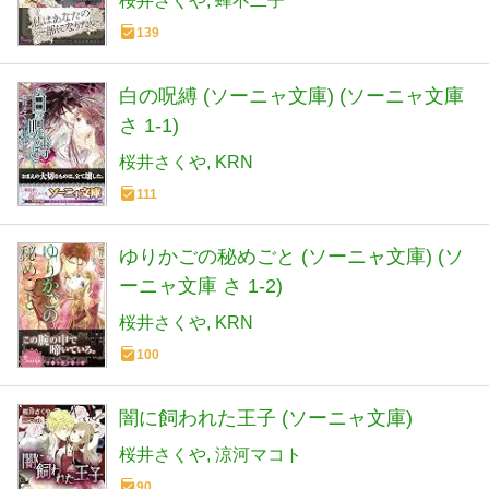
桜井さくや
蜂不二子
139
白の呪縛 (ソーニャ文庫) (ソーニャ文庫
さ 1-1)
桜井さくや
KRN
111
ゆりかごの秘めごと (ソーニャ文庫) (ソ
ーニャ文庫 さ 1-2)
桜井さくや
KRN
100
闇に飼われた王子 (ソーニャ文庫)
桜井さくや
涼河マコト
90