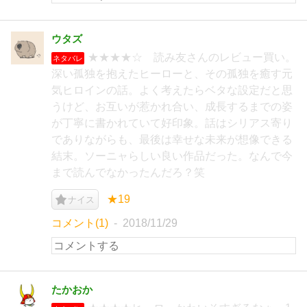
ウタズ
★★★★☆ 読み友さんのレビュー買い。
ネタバレ
深い孤独を抱えたヒーローと、その孤独を癒す元
気ヒロインの話。よく考えたらベタな設定だと思
うけど、お互いが惹かれ合い、成長するまでの姿
が丁寧に書かれていて好印象。話はシリアス寄り
でありながらも、最後は幸せな未来が想像できる
結末。ソーニャらしい良い作品だった。なんで今
まで読んでなかったんだろ？笑
★19
ナイス
コメント(1)
2018/11/29
たかおか