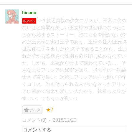
hinano
☆4 貧乏貴族の少女コリスが、王宮に住め
ネタバレ
ないほど病弱な美しい王女様の世話係になったこ
とから始まるストーリー。誰にも心を開かない冷
めた王女様は実は王子であり、王様の愛人(王妃の
世話係に手を出した)との子であることから、生ま
れた時から監視され性別も偽り閉じ込められてい
た。しかも、王妃から命まで狙われている…。そ
んな王女アリシアの秘密を知り、持ち前の一生懸
命さで寄り添い、次第にアリシアの心を開いて行
くコリス。誰も信じられる人がいなかったアリシ
アに初めて出来た愛しい人だから、執着っぷりが
すごい。でもそこが良い！
★7
ナイス
コメント(0)
2018/12/20