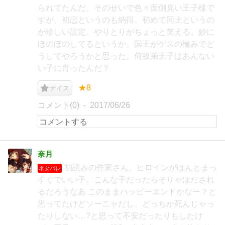
られてたんだ。そのせいで色々面倒臭い王子様で
すが、初恋というのも納得。初めて同士というの
が珍しい設定。やりとりがちょっと笑える。妙に
ほのぼのしてるというか。国王がゲスの極みでど
うしてやろうかと思った。何故弟王子はあんない
い子に育ったんだ？
★8
ナイス
コメント(0)
2017/06/26
奈月
初読みの作家さん。ヒロインがほんとまっ
ネタバレ
すぐでいい子。こんな子だったらそりゃほだされ
るだろうなあ このままハッピーエンドかなー？と
思ってたけどソーニャだし、どっちか死んじゃっ
たりしない…?と思って不安だったりもしたけ