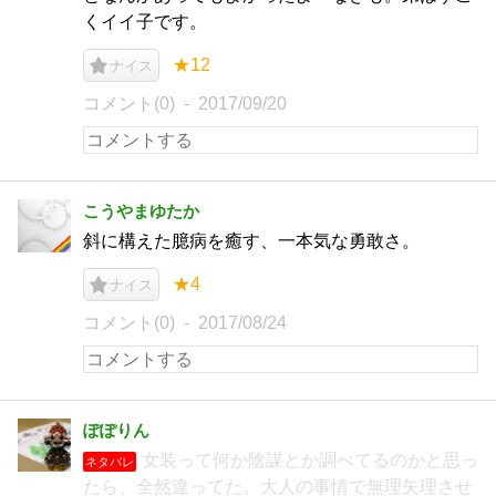
くイイ子です。
★12
ナイス
コメント(0)
2017/09/20
こうやまゆたか
斜に構えた臆病を癒す、一本気な勇敢さ。
★4
ナイス
コメント(0)
2017/08/24
ぽぽりん
女装って何か陰謀とか調べてるのかと思っ
ネタバレ
たら、全然違ってた。大人の事情で無理矢理させ