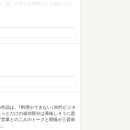
輩に思いを寄せる同僚などが加わって、
作品は、｢料理ができない｣30代ビジネ
ョッとだけの成功部分は美味しそうに思
プ営業との二人のトークと関係が三昔前
た。