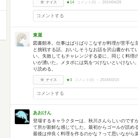
ナイス
★14
コメント(
0
)
2024/04/28
東屋
図書館本。仕事はばりばりこなすが料理が苦手な
と挑戦する話。おいしそうなお話を沢山書かれて
い。失敗してもチャレンジする姿に、同じく料理
いが湧いた。メタボには気をつけないといけない。
り読める。
ナイス
★3
コメント(
0
)
2024/03/15
あおけん
登場するキャラクターは、秋川さんらしいのです
て所が新鮮な感じでした。最初からゴールが読め
最後は仲良く料理を作るのかな？って思いながら