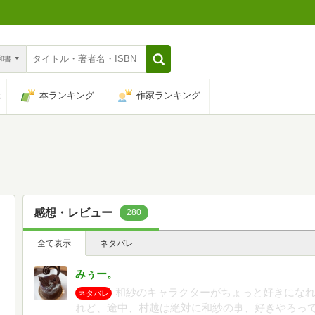
n和書
は
本ランキング
作家ランキング
感想・レビュー
280
全て表示
ネタバレ
みぅー。
和紗のキャラクターがちょっと好きにな
ネタバレ
れど、途中、村越は絶対に和紗の事、好きやろっ