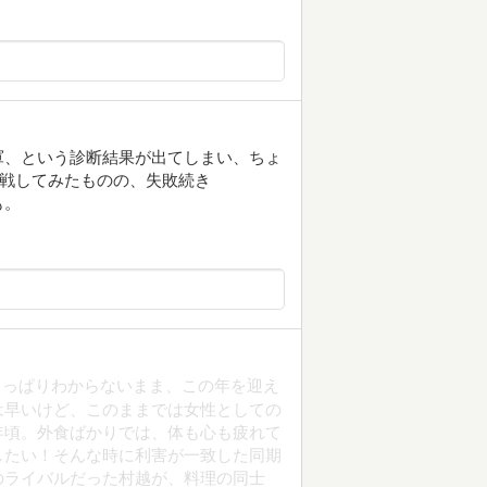
軍、という診断結果が出てしまい、ちょ
挑戦してみたものの、失敗続き
も。
さっぱりわからないまま、この年を迎え
は早いけど、このままでは女性としての
年頃。外食ばかりでは、体も心も疲れて
したい！そんな時に利害が一致した同期
のライバルだった村越が、料理の同士