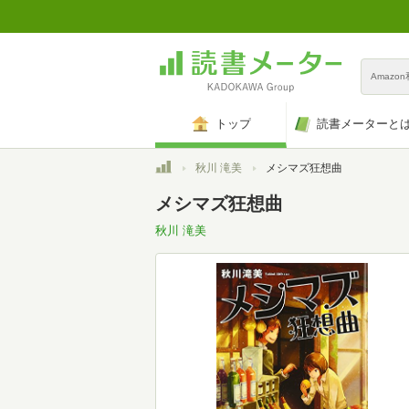
Amazo
トップ
読書メーターと
トップ
秋川 滝美
メシマズ狂想曲
メシマズ狂想曲
秋川 滝美