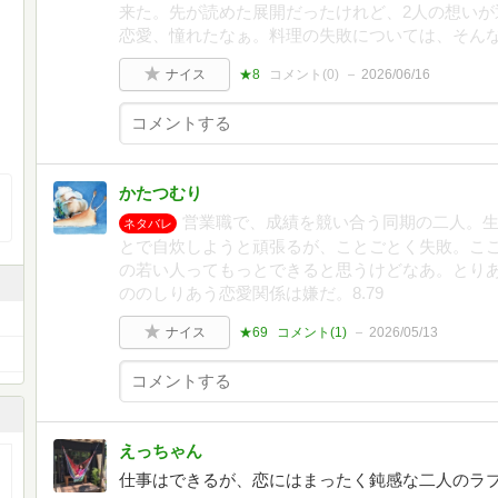
来た。先が読めた展開だったけれど、2人の想いが通
恋愛、憧れたなぁ。料理の失敗については、そん
ナイス
★8
コメント(
0
)
2026/06/16
かたつむり
営業職で、成績を競い合う同期の二人。
ネタバレ
とで自炊しようと頑張るが、ことごとく失敗。こ
の若い人ってもっとできると思うけどなあ。とり
ののしりあう恋愛関係は嫌だ。8.79
ナイス
★69
コメント(
1
)
2026/05/13
えっちゃん
仕事はできるが、恋にはまったく鈍感な二人のラ