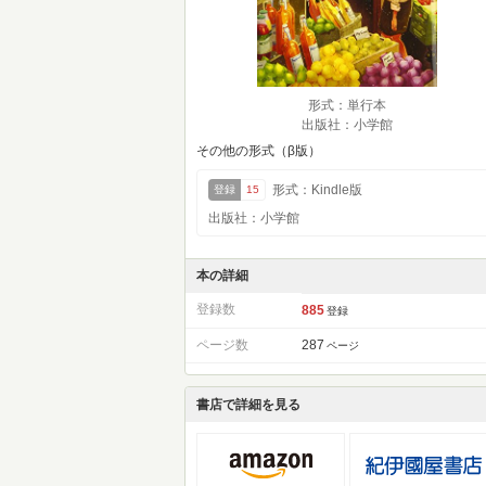
形式：単行本
出版社：小学館
その他の形式（β版）
形式：Kindle版
登録
15
出版社：小学館
本の詳細
登録数
885
登録
ページ数
287
ページ
書店で詳細を見る