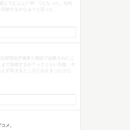
じてむふふ(*´艸｀*)となった。社内
な失敗するかなぁ？と思った。
生活習慣病予備軍と検診で診断されたこ
こまで失敗するか？ってくらい失敗。今
あえず収まるところにおさまったけど、
ブコメ。