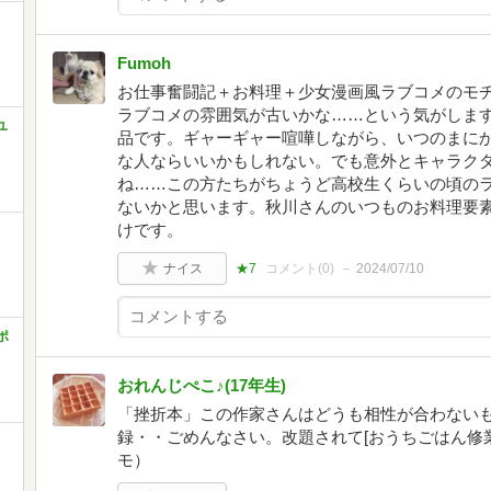
Fumoh
お仕事奮闘記＋お料理＋少女漫画風ラブコメのモ
ラブコメの雰囲気が古いかな……という気がしま
ユ
品です。ギャーギャー喧嘩しながら、いつのまに
な人ならいいかもしれない。でも意外とキャラク
ね……この方たちがちょうど高校生くらいの頃の
ないかと思います。秋川さんのいつものお料理要
けです。
ナイス
★7
コメント(
0
)
2024/07/10
ポ
おれんじぺこ♪(17年生)
「挫折本」この作家さんはどうも相性が合わない
録・・ごめんなさい。改題されて[おうちごはん修業
モ）