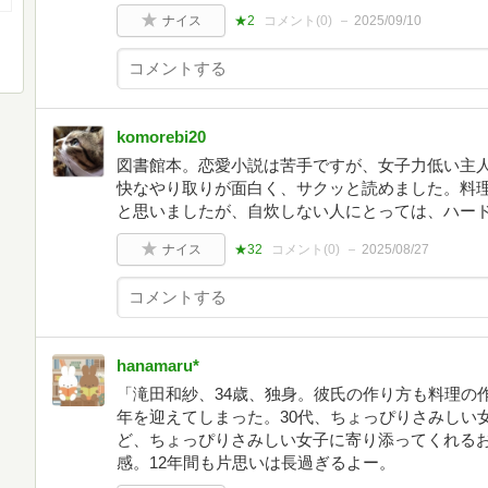
ナイス
★2
コメント(
0
)
2025/09/10
komorebi20
図書館本。恋愛小説は苦手ですが、女子力低い主
快なやり取りが面白く、サクッと読めました。料
と思いましたが、自炊しない人にとっては、ハー
ナイス
★32
コメント(
0
)
2025/08/27
hanamaru*
「滝田和紗、34歳、独身。彼氏の作り方も料理の
年を迎えてしまった。30代、ちょっぴりさみしい
ど、ちょっぴりさみしい女子に寄り添ってくれるお
感。12年間も片思いは長過ぎるよー。