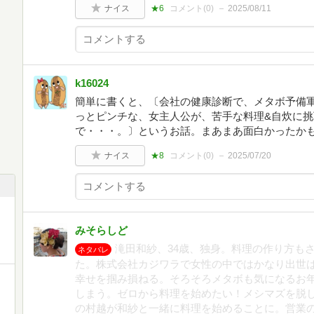
ナイス
★6
コメント(
0
)
2025/08/11
k16024
簡単に書くと、〔会社の健康診断で、メタボ予備
っとピンチな、女主人公が、苦手な料理&自炊に
で・・・。〕というお話。まあまあ面白かったか
ナイス
★8
コメント(
0
)
2025/07/20
みそらしど
滝田和紗、34歳、独身。料理の作り方も
ネタバレ
た。株式会社カジワラで女性の中ではかなり出世
幸せを掴み損ねる。そろそろメタボも気になるお
しまう。ゼロから料理を始めたい！メシマズを脱
の村越が和紗と一緒に料理を始めることに。営業