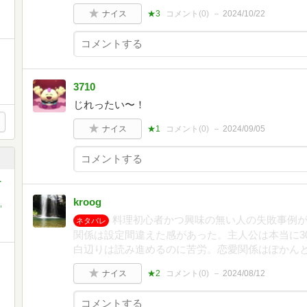
ナイス
★3
コメント(
0
)
2024/10/22
3710
じれったい〜！
ナイス
★1
コメント(
0
)
2024/09/05
-
kroog
,
料理初心者かつ興味の無い人の失敗事例が
ネタバレ
関係は設定間違えた感があった。主人公は本当に3
白辺りは読み進めるのに苦労。恋愛関係はぽかん
ナイス
★2
コメント(
0
)
2024/08/12