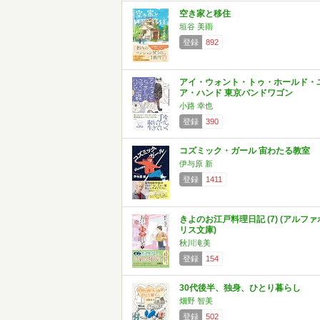
空き家と移住
垣谷 美雨
登録
892
アイ・ウォント・トゥ・ホールド・
ア・ハンド 東京バンドワゴン
小路 幸也
登録
390
コズミック・ガール 宙わたる教室
伊与原 新
登録
1411
きよのお江戸料理日記 (7) (アルファ
リス文庫)
秋川滝美
登録
154
30代後半、独身、ひとり暮らし
畑野 智美
登録
502