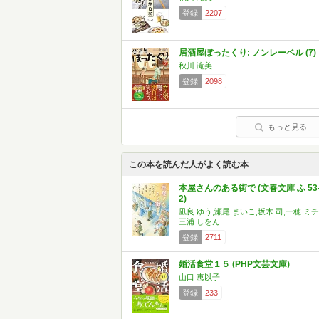
登録
2207
居酒屋ぼったくり: ノンレーベル (7)
秋川 滝美
登録
2098
もっと見る
この本を読んだ人がよく読む本
本屋さんのある街で (文春文庫 ふ 53
2)
凪良 ゆう,瀬尾 まいこ,坂木 司,一穂 ミチ
三浦 しをん
登録
2711
婚活食堂１５ (PHP文芸文庫)
山口 恵以子
登録
233