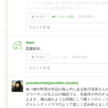
に。そこに村越に思いを寄せる後輩女子やその後
てんやわんやの料理研究が始まる。という
ナイス
★3
コメント(
2
)
2025/03/23
depo
図書館本。
ナイス
コメント(
0
)
2024/12/28
yutusbochan(yasuhiko.utsubo)
食べ物や料理が作品の真ん中にある秋川滝美さんの
スウーマンが主人公の物語でも、失敗作の中のチ
えます。腐れ縁のような同期にして断トツのトッ
のトレンディドラマのようで楽しく読み終えまし