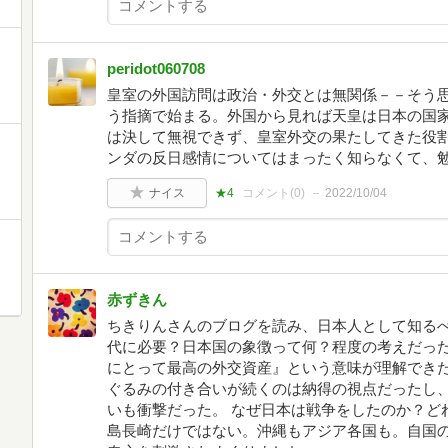
peridot060708
皇室の外国訪問は政治・外交とは無関係－－そう
う指摘で始まる。外国から見れば天皇は日本の国
は決して無視できず、皇室外交の果たしてきた役
ンダの反日感情についてはまったく知らなくて、
ナイス
★4
コメント(
0
)
2022/10/04
赤ずきん
ちきりんさんのブログを読み、日本人として知る
代に必要？日本国の象徴って何？程度の考えだっ
にとって最高の外交資産』という意味が理解でき
ぐるみの付き合いが続くのは納得の視点だったし
いも衝撃だった。 なぜ日本は戦争をしたのか？ど
島長崎だけではない。沖縄もアジア各国も。自国