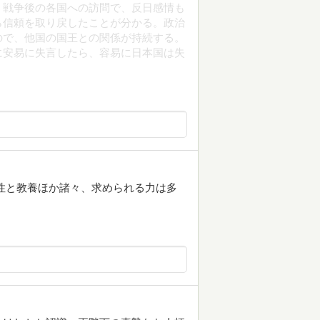
。戦争後の各国への訪問で、反日感情も
ら信頼を取り戻したことが分かる。政治
ので、他国の国王との関係が持続する。
に安易に失言したら、容易に日本国は失
性と教養ほか諸々、求められる力は多