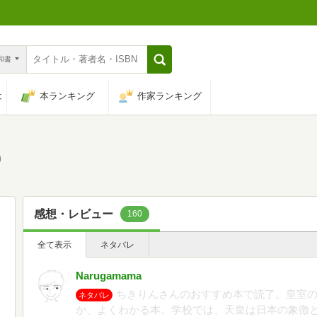
n和書
は
本ランキング
作家ランキング
)
感想・レビュー
160
全て表示
ネタバレ
Narugamama
ちきりんさんのおすすめ本で読了。皇室
ネタバレ
か、よくわかる本。学校では、天皇は日本の象徴