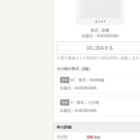
形式：新書
出版社：KADOKAWA
試し読みする
※電子書籍ストアBOOK☆WALKERへ移動します
その他の形式（β版）
形式：Kindle版
登録
61
出版社：KADOKAWA
形式：その他
登録
4
出版社：KADOKAWA
本の詳細
登録数
586
登録