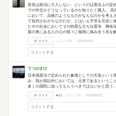
皇室は政治に介入しない、というのは憲法上の定
での外交がどうなっているのか知りたく購入。 高
において、品格のようなものがなんなのかを考えさ
て批判されがちなのだが、とはいえ平等を完全に
た今の社会においてその特異な立ち位置等、興味深
葉の奥にある人の心の様々に複雑に絡み合う糸を
ナイス
コメント(
0
)
2024/04/10
てつのすけ
日本国憲法で定められた象徴としての天皇という
み、我が国以外においては、元首であるというこ
多くの国民に知ってもらうべきではないかと思う
ナイス
★22
コメント(
0
)
2024/03/10