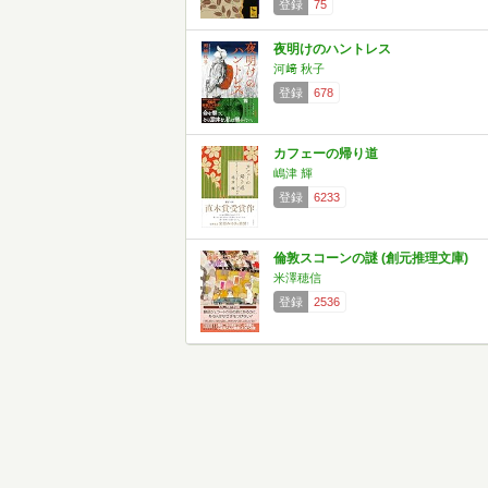
登録
75
夜明けのハントレス
河﨑 秋子
登録
678
カフェーの帰り道
嶋津 輝
登録
6233
倫敦スコーンの謎 (創元推理文庫)
米澤穂信
登録
2536