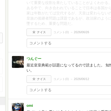
いて重要な役割を果たしていることがよくわかる
ある中で、向き合われていることで日本は各国か
家は年数がたてば交代するが、天皇は変わらない
皇族の後継者問題は課題であるが、政治家のよう
墜するため、重要な問題だ。
ナイス
コメント(
0
)
2026/06/26
つんぐー
最近皇室典範が話題になってるので読ました。 知
い。
ナイス
コメント(
0
)
2026/06/12
omi