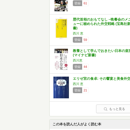
登録
61
歴代首相のおもてなし ~晩餐会のメ
ューに秘められた外交戦略 (宝島社
書)
西川 恵
登録
59
教養として学んでおきたい日本の皇
(マイナビ新書)
西川恵
登録
44
エリゼ宮の食卓: その饗宴と美食外
西川 恵
登録
21
もっと見る
この本を読んだ人がよく読む本