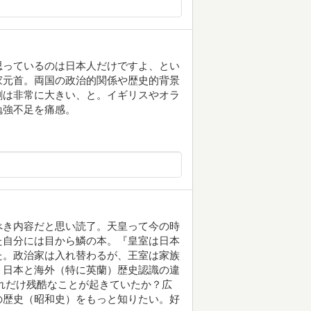
思っているのは日本人だけですよ、とい
家元首。両国の政治的関係や歴史的背景
割は非常に大きい、と。イギリスやオラ
勉強不足を痛感。
べき内容だと思い読了。天皇って今の時
た自分には目から鱗の本。『皇室は日本
た。政治家は入れ替わるが、王室は家族
、日本と海外（特に英蘭）歴史認識の違
れだけ残酷なことが起きていたか？広
の歴史（昭和史）をもっと知りたい。好