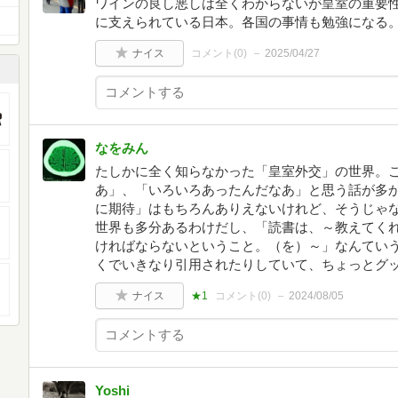
ワインの良し悪しは全くわからないが皇室の重要
に支えられている日本。各国の事情も勉強になる
ナイス
コメント(
0
)
2025/04/27
なをみん
たしかに全く知らなかった「皇室外交」の世界。
あ」、「いろいろあったんだなあ」と思う話が多
に期待」はもちろんありえないけれど、そうじゃ
世界も多分あるわけだし、「読書は、～教えてく
ければならないということ。（を）～」なんてい
くでいきなり引用されたりしていて、ちょっとグ
ナイス
★1
コメント(
0
)
2024/08/05
Yoshi