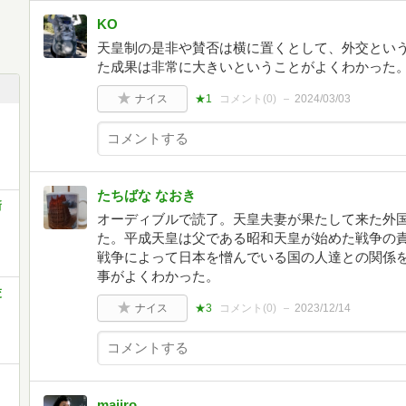
KO
天皇制の是非や賛否は横に置くとして、外交とい
た成果は非常に大きいということがよくわかった
ナイス
★1
コメント(
0
)
2024/03/03
たちばな なおき
新
オーディブルで読了。天皇夫妻が果たして来た外
た。平成天皇は父である昭和天皇が始めた戦争の
戦争によって日本を憎んでいる国の人達との関係
事がよくわかった。
交
ナイス
★3
コメント(
0
)
2023/12/14
majiro