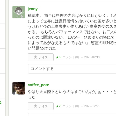
jenny
積読本。 前半は料理の内容ばかりに目がいく。し
によって世界には反日感情を抱いていた国が多いと
うけれど今の上皇夫妻が作りあげた皇室外交のス
かる。 もちろんパフォーマンスではない。お二人
ったのは間違いない。 1975年 ひめゆりの塔に
によってあがなえるものではない」 慰霊の非対称
い問題なのでは。
ナイス
★6
コメント(
0
)
2023/02/19
coffee_pote
やはり天皇陛下というのはすごいんだなぁ・・・
った
文
ナイス
★2
コメント(
0
)
2022/12/25