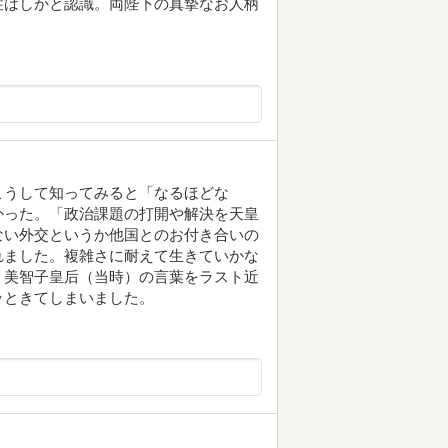
性はしかと認識。両陛下の真摯なお人柄
。
こうして知ってみると「なるほどな
かった。「政治課題の打開や解決を天皇
ない外交というか他国とのお付き合いの
れました。複雑さに耐えて生きていかな
う美智子皇后（当時）の言葉をラスト近
ッときてしまいました。