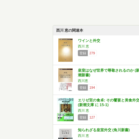
西川 恵の関連本
ワインと外交
西川 恵
登録
279
皇室はなぜ世界で尊敬されるのか (
潮新書)
西川恵
登録
194
エリゼ宮の食卓: その饗宴と美食外
(新潮文庫 に 15-1)
西川 恵
登録
127
知られざる皇室外交 (角川新書)
西川 恵