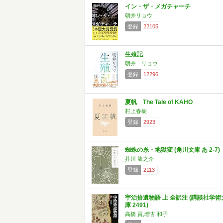
イン・ザ・メガチャーチ
朝井リョウ
登録
22105
生殖記
朝井 リョウ
登録
12296
夏帆 The Tale of KAHO
村上春樹
登録
2923
蜘蛛の糸・地獄変 (角川文庫 あ 2-7)
芥川 龍之介
登録
2113
宇治拾遺物語 上 全訳注 (講談社学術
庫 2491)
高橋 貢,増古 和子