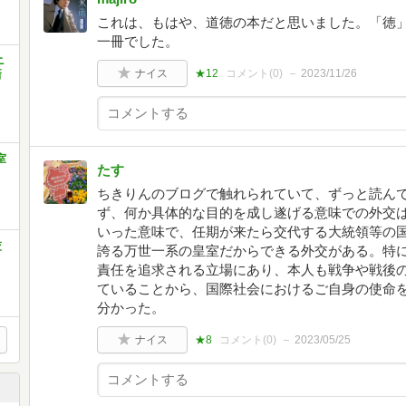
これは、もはや、道徳の本だと思いました。「徳
一冊でした。
ニ
ナイス
★12
コメント(
0
)
2023/11/26
新
室
たす
ちきりんのブログで触れられていて、ずっと読ん
ず、何か具体的な目的を成し遂げる意味での外交
いった意味で、任期が来たら交代する大統領等の
交
誇る万世一系の皇室だからできる外交がある。特
責任を追求される立場にあり、本人も戦争や戦後
ていることから、国際社会におけるご自身の使命
分かった。
ナイス
★8
コメント(
0
)
2023/05/25