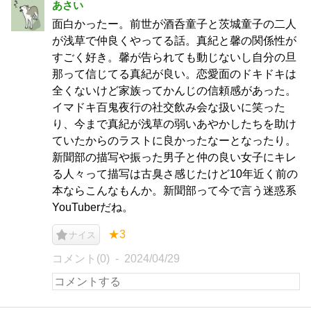
あさい
面白かったー。前世が酒呑童子と茨城童子の二人
が浅草で仲良くやってる話。真紀と馨の関係性が
すごく好き。馨が告られても動じないし自分の旦
那って信じてる真紀が良い。恋愛面のドキドキは
全くないけど家族ってかんじの信頼感があった。
イマドキ百鬼夜行の社交飲み会な扱いに笑った
り、今まで真紀が浅草の弱いあやかしたちを助け
ていたからのラストに良かったなーとなったり。
新聞部の描写や振った男子と仲の良い女子にキレ
る人々って描写は古臭さ感じたけど10年近く前の
本ならこんなもんか。新聞部って今で言う迷惑系
YouTuberだね。
★3
ナイス
コメント(0)
2024/04/29