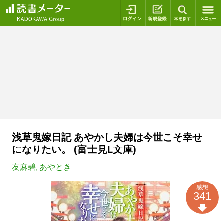
ログイン
新規登録
本を探
浅草鬼嫁日記 あやかし夫婦は今世こそ幸せ
になりたい。 (富士見L文庫)
友麻碧
,
あやとき
感想
341