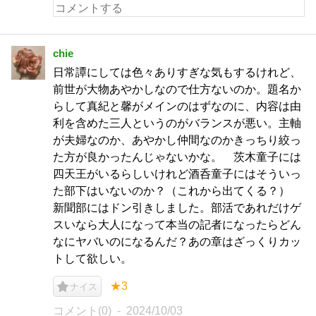
chie
日常譚にしては色々ありすぎな気もするけれど、
前世が大物あやかしなので仕方ないのか。題名か
らして真紀と馨がメインのはずなのに、内容は由
利を含めた三人というのがバランスが悪い。主軸
が夫婦なのか、あやかし仲間なのかきっちり絞っ
た方が良かったんじゃないかな。 茨木童子には
四天王がいるらしいけれど酒呑童子にはそういっ
た部下はいないのか？（これから出てくる？）
新聞部にはドン引きしました。部活であれだけゲ
スいなら大人になって本当の記者になったらどん
なにヤバいのになるんだ？あの章はざっくりカッ
トして欲しい。
★3
ナイス
コメント(0)
2024/10/03