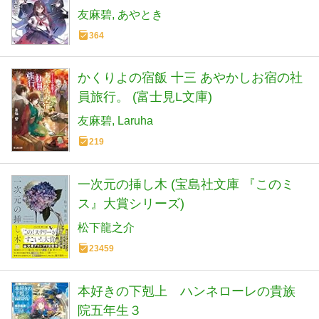
友麻碧
あやとき
364
かくりよの宿飯 十三 あやかしお宿の社
員旅行。 (富士見L文庫)
友麻碧
Laruha
219
一次元の挿し木 (宝島社文庫 『このミ
ス』大賞シリーズ)
松下龍之介
23459
本好きの下剋上 ハンネローレの貴族
院五年生３