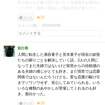
在で妖たちと素で語り合ったり夫婦漫才が面白か
ったです。浅草の美味しい物が沢山で食べたい。
★10
ナイス
コメント(0)
2024/09/06
彩灯尋
人間に転生した酒呑童子と茨木童子が現在の妖怪
たちの困りごとを解決していく話。2人の人間に
なってまだ夫婦ではないけど前世からの信頼感の
ある夫婦の感じがとても好き。まだ現世では恋愛
関係ではないんだろうけども。変な恋愛の駆け引
きでソワソワせず、安心してみていられる。いろ
いろな種類のあやかしが登場してくれるのも好
き。面白かった。
★18
ナイス