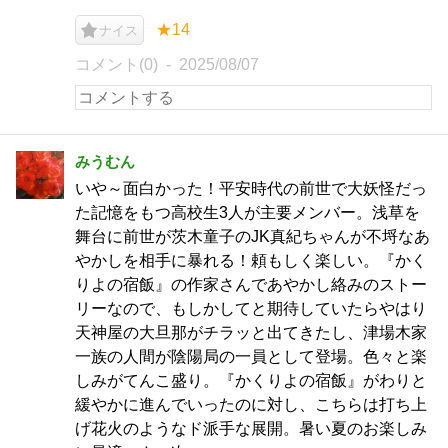
★14
ナイス
コメント(0)
2025/08/07
みうむん
いや～面白かった！平安時代の前世で大妖怪だっ
た記憶をもつ高校生3人が主要メンバー。浅草を
舞台に前世が茨木童子のJK真紀ちゃんが不埒なあ
やかしを相手に暴れる！頼もしく楽しい。『かく
りよの宿飯』の作家さんであやかし絡みのストー
リーなので、もしかしてと期待していたらやはり
天神屋の大旦那がチラッと出てきたし、津場木家
一族の人間が陰陽局の一員として登場。色々と楽
しみがてんこ盛り。『かくりよの宿飯』がわりと
緩やかに進んでいったのに対し、こちらは打ち上
げ花火のようなド派手な展開。暑い夏のお楽しみ