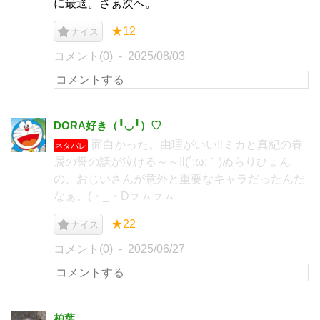
に最適。さぁ次へ。
★12
ナイス
コメント(0)
2025/08/03
DORA好き（╹◡╹）♡
面白かった。由理がいい‼ミカと真紀の眷
ネタバレ
属の誓の話が泣ける～～‼(´;ω;｀)ぬらりひょん
の、おじいさんが意外と重要なキャラだったんだ
なぁ。(・_・Dㇷㇺㇷㇺ
★22
ナイス
コメント(0)
2025/06/27
柏葉