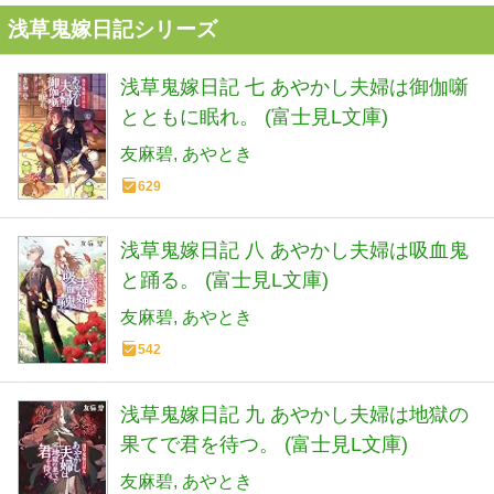
浅草鬼嫁日記シリーズ
浅草鬼嫁日記 七 あやかし夫婦は御伽噺
とともに眠れ。 (富士見L文庫)
友麻碧
あやとき
629
浅草鬼嫁日記 八 あやかし夫婦は吸血鬼
と踊る。 (富士見L文庫)
友麻碧
あやとき
542
浅草鬼嫁日記 九 あやかし夫婦は地獄の
果てで君を待つ。 (富士見L文庫)
友麻碧
あやとき