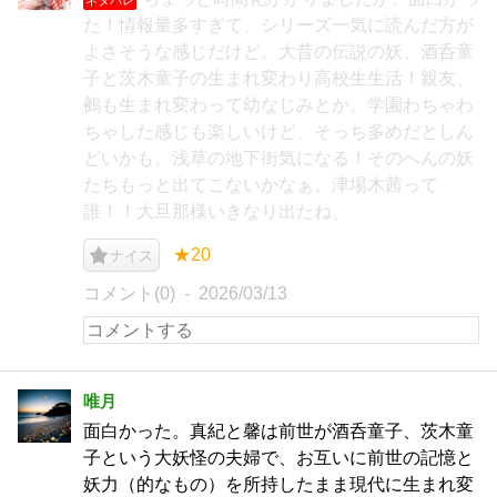
た！情報量多すぎて、シリーズ一気に読んだ方が
よさそうな感じだけど。大昔の伝説の妖、酒呑童
子と茨木童子の生まれ変わり高校生生活！親友、
鵺も生まれ変わって幼なじみとか。学園わちゃわ
ちゃした感じも楽しいけど、そっち多めだとしん
どいかも。浅草の地下街気になる！そのへんの妖
たちもっと出てこないかなぁ。津場木茜って
誰！！大旦那様いきなり出たね。
★20
ナイス
コメント(0)
2026/03/13
唯月
面白かった。真紀と馨は前世が酒呑童子、茨木童
子という大妖怪の夫婦で、お互いに前世の記憶と
妖力（的なもの）を所持したまま現代に生まれ変