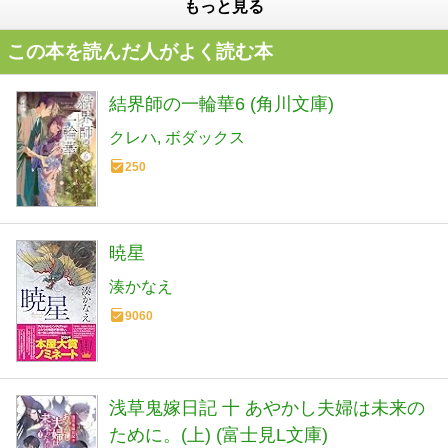
もっと見る
この本を読んだ人がよく読む本
結界師の一輪華6 (角川文庫)
クレハ
ボダックス
250
暁星
湊かなえ
9060
浅草鬼嫁日記 十 あやかし夫婦は未来の
ために。(上) (富士見L文庫)