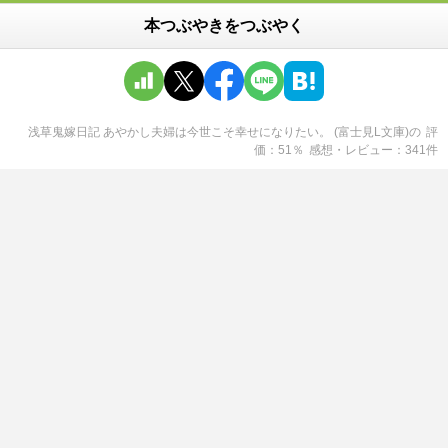
本つぶやきをつぶやく
浅草鬼嫁日記 あやかし夫婦は今世こそ幸せになりたい。 (富士見L文庫)
の
評
価
51
％
感想・レビュー
341
件