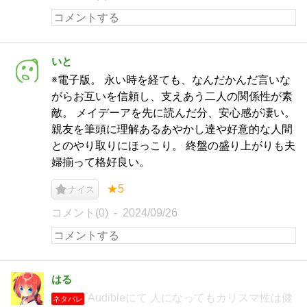
いと
※電子版。 永い時を経ても、なんだかんだ言いな
がらお互いを信頼し、支えあう二人の関係性が素
敵。 メイデーアを先に読んだ分、安心感が凄い。
親友を筆頭に理解あるあやかし達や好意的な人間
とのやり取りにほっこり。 終盤の盛り上がりも夫
婦揃って格好良い。
★5
ナイス
コメント(0)
2024/09/26
はる
Audibleにて 人になってもカリスマ性は健
ネタバレ