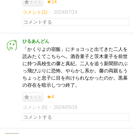
★14
ナイス
コメント(1)
2024/07/14
ひるあんどん
「かくりよの宿飯」にチョコっと出てきた二人を
読みたくてこちらへ。酒呑童子と茨木童子を前世
に持つ高校生の馨と真紀。二人を追う新聞部のぶ
っ飛びぶりに恐怖。やらかし系か。馨の両親もう
ちょっと息子に目を向けられなかったのか。黒幕
の存在を暗示しつつ終了。
★4
ナイス
コメント(0)
2024/05/16