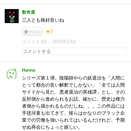
数奇屋
三人とも格好良いね
★3
ナイス
コメント(0)
2025/01/12
Hanna
シリーズ第１弾。陰陽師やらの妖退治を「人間に
とって都合の良い解釈でしかない」「全ては人間
サイドから見た、悪者退治の英雄譚」とし、その
反対側から進められるお話。確かに、歴史は権力
者側から描かれるものだしね。。。この作品には
手毬河童も出てきて、彼らはかなりのブラック企
業での労働を強いられてはいるんだけれど、予期
せぬ再会にちょっと嬉しい。