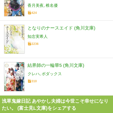
香月美夜
椎名優
424
となりのナースエイド (角川文庫)
知念実希人
2236
結界師の一輪華5 (角川文庫)
クレハ
ボダックス
310
浅草鬼嫁日記 あやかし夫婦は今世こそ幸せになり
たい。 (富士見L文庫)をシェアする