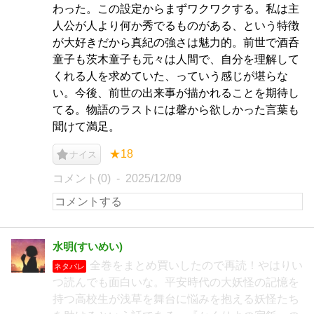
わった。この設定からまずワクワクする。私は主
人公が人より何か秀でるものがある、という特徴
が大好きだから真紀の強さは魅力的。前世で酒呑
童子も茨木童子も元々は人間で、自分を理解して
くれる人を求めていた、っていう感じが堪らな
い。今後、前世の出来事が描かれることを期待し
てる。物語のラストには馨から欲しかった言葉も
聞けて満足。
★18
ナイス
コメント(0)
2025/12/09
水明(すいめい)
全巻をまとめ買いしたので再読！やはりい
ネタバレ
つ読んでも面白いな。平安時代の大妖怪の記憶を
持つ高校生が浅草を舞台に悩みを抱える妖怪たち