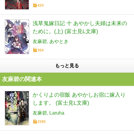
424
浅草鬼嫁日記 十 あやかし夫婦は未来の
ために。(上) (富士見L文庫)
友麻碧
あやとき
364
もっと見る
友麻碧の関連本
かくりよの宿飯 あやかしお宿に嫁入り
します。 (富士見L文庫)
友麻碧
Laruha
2595