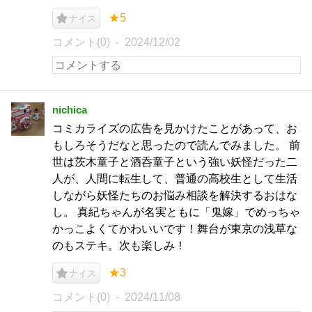
★5
ナイス
コメント(0)
2024/12/02
nichica
コミカライズの広告を見かけたことがあって、お
もしろそうだなと思ったので読んでみました。 前
世は茨木童子と酒呑童子という強い妖怪だった二
人が、人間に転生して、普通の高校生として生活
しながら妖怪たちのお悩み相談を解決するおはな
し。 真紀ちゃんが名実ともに「鬼嫁」でめっちゃ
かっこよくてかわいいです！舞台が東京の浅草な
のもステキ。次も楽しみ！
★3
ナイス
コメント(0)
2024/11/08