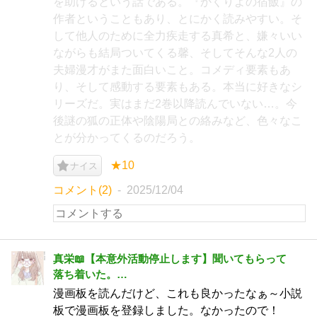
を助けるという話である。『かくりよの宿飯』の
作者ということもあり、とにかく読みやすい。そ
して他人のために全力疾走する真希と、嫌々いい
ながらも結局ついてくる馨、そしてそんな2人の
夫婦漫才がまた面白いこと。コメディ要素もあ
り、そして感動する要素もある。本当に好きなシ
リーズだ。実はまだ2巻以降読んでいない…。今
後謎の狐の正体や陰陽局との絡みなど、色々なこ
とが分かってくるのだろう。
★10
ナイス
コメント(2)
2025/12/04
真栄📖【本意外活動停止します】聞いてもらって
落ち着いた。…
漫画板を読んだけど、これも良かったなぁ～小説
板で漫画板を登録しました。なかったので！