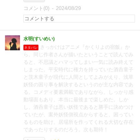
コメント(0)
2024/08/29
水明(すいめい)
きっかけはアニメ『かくりよの宿飯』か
ネタバレ
ら。同じ作者さんが描いたということで読んでみ
ると、不思議とハマってしまい一気に読み終えて
しまった。平安時代に権力を持っていた酒呑童子
と茨木童子が現代に人間としてよみがえり、浅草
妖怪の困り事を解決するというのが主な内容であ
る。コメディ要素満載でありながら、しっかり感
動場面もあり、本当に最後まで楽しめた。しか
し、酒呑童子は悪い妖怪であると勝手に決めつけ
ていたが、案外妖怪側視点からすると、困ってい
るものを助け、居場所を作ってくれる大切な存在
であったりするのだろう。次も期待！