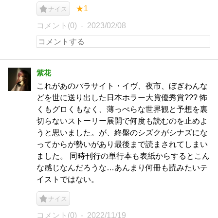
★1
ナイス
コメント(0)
2023/02/08
紫花
これがあのパラサイト・イヴ、夜市、ぼぎわんな
どを世に送り出した日本ホラー大賞優秀賞??? 怖
くもグロくもなく、薄っぺらな世界観と予想を裏
切らないストーリー展開で何度も読むのを止めよ
うと思いました。が、終盤のシズクがシナズにな
ってからが勢いがあり最後まで読まされてしまい
ました。 同時刊行の単行本も表紙からするとこん
な感じなんだろうな…あんまり何冊も読みたいテ
イストではない。
ナイス
コメント(0)
2022/11/19