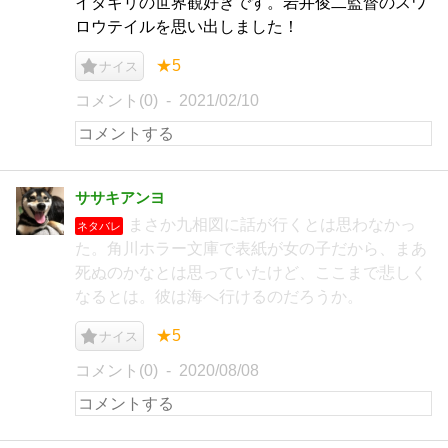
イタギリの世界観好きです。岩井俊二監督のスワ
ロウテイルを思い出しました！
★5
ナイス
コメント(0)
2021/02/10
ササキアンヨ
まさか九相図に話が行くとは思わなかっ
ネタバレ
た。角川ホラー文庫で表紙が女の子だから、まあ
死ぬのかなとは思っていたけど、ここまで悲しく
なるとは。彼は海へ行けるのだろうか。
★5
ナイス
コメント(0)
2020/08/08