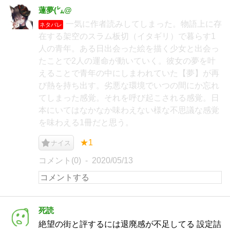
蓮夢(㍕@
一気に作者読みしてしまった。物語上に存
ネタバレ
在する架空のスラム板切（イタギリ）で暮らす1
人の青年。ある日出会った絵を描く少女と出会っ
たことで2人の運命が動いていく。彼女の夢を叶
えることで青年の中にしまわれていた【夢】が再
び熱を持ち出す。劣悪な環境でいつの間にか忘れ
てしまった感覚。それを呼び起こされる感覚。日
本にいてはなかなか味わえない様な不思議な感覚
を味わえる1冊だと思う。
★1
ナイス
コメント(0)
2020/05/13
死読
絶望の街と評するには退廃感が不足してる 設定詰