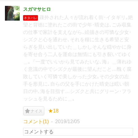
スガマサヒロ
疎外された人々が流れ着く街･イタギリ｡絶
ネタバレ
望と背徳に塗れたこの街で少年･晴史は､ごみ収集
の仕事で家計を支えながら､絵描きの可憐な少女･
シズクと心を通わせ､それを糧に生きる希望と安
らぎを見い出していた＿しかしそんな穏やかに身
を寄せ合う二人を運命は無情にも引き裂いてゆく
＿｡『一度でいいから見てみたいな､海』＿薄れゆ
く意識の中でシズクが最後に望んだこと…醜く腐
敗していく可憐で美しかった少女｡その少女の左
手を形見に､自らの父を手にかけた晴史は眩い朝
日の中､海を目指す…シズクと共にグリーン･フラ
ッシュを見るために＿｡
★18
ナイス
コメント(1)
2019/12/05