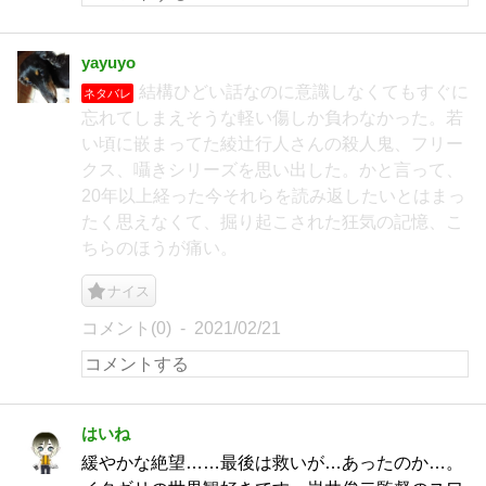
yayuyo
結構ひどい話なのに意識しなくてもすぐに
ネタバレ
忘れてしまえそうな軽い傷しか負わなかった。若
い頃に嵌まってた綾辻行人さんの殺人鬼、フリー
クス、囁きシリーズを思い出した。かと言って、
20年以上経った今それらを読み返したいとはまっ
たく思えなくて、掘り起こされた狂気の記憶、こ
ちらのほうが痛い。
ナイス
コメント(0)
2021/02/21
はいね
緩やかな絶望……最後は救いが…あったのか…。