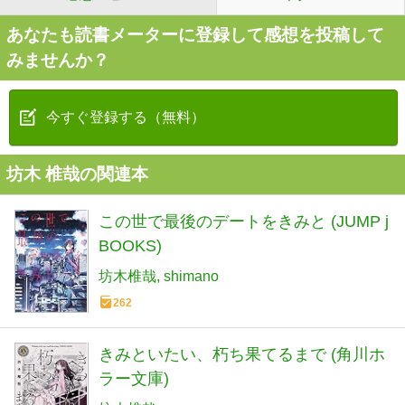
あなたも読書メーターに登録して感想を投稿して
みませんか？
今すぐ登録する（無料）
坊木 椎哉の関連本
この世で最後のデートをきみと (JUMP j
BOOKS)
坊木椎哉
shimano
262
きみといたい、朽ち果てるまで (角川ホ
ラー文庫)