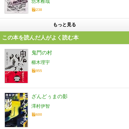
坊木椎哉
238
もっと見る
この本を読んだ人がよく読む本
鬼門の村
櫛木理宇
955
ざんどぅまの影
澤村伊智
600