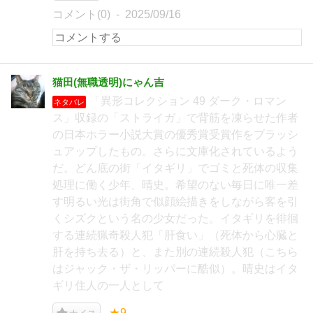
コメント(0)
2025/09/16
猫田(無職透明)にゃん吉
「異形コレクション 49 ダーク・ロマン
ネタバレ
ス」収録の「ストライガ」で背筋を凍らせた作者
の日本ホラー小説大賞の優秀賞受賞作をブラッシ
ュアップしたもの。さらに文庫化されているよう
だ。どん底の街「イタギリ」でゴミと死体の収集
処理に働く少年、晴史。希望のない毎日に唯一差
す明るい光は街角で似顔絵描きをしながら客を引
くシズクという名の少女だった。イタギリを徘徊
する連続猟奇殺人犯「肝食い」（死体から心臓と
肝を持ち去る）と、また別の連続殺人犯（こちら
はジャック・ザ・リッパーに酷似）。晴史はイタ
ギリ住人の一人として
★9