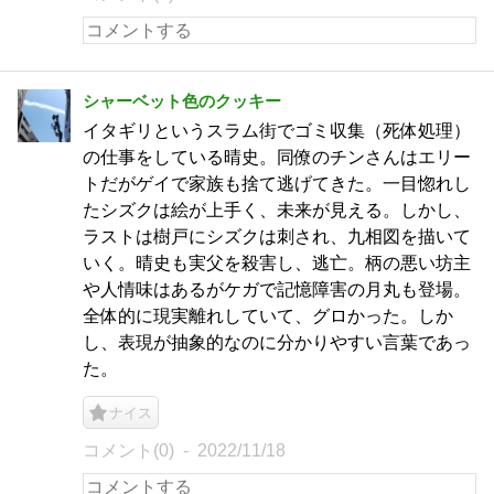
シャーベット色のクッキー
イタギリというスラム街でゴミ収集（死体処理）
の仕事をしている晴史。同僚のチンさんはエリー
トだがゲイで家族も捨て逃げてきた。一目惚れし
たシズクは絵が上手く、未来が見える。しかし、
ラストは樹戸にシズクは刺され、九相図を描いて
いく。晴史も実父を殺害し、逃亡。柄の悪い坊主
や人情味はあるがケガで記憶障害の月丸も登場。
全体的に現実離れしていて、グロかった。しか
し、表現が抽象的なのに分かりやすい言葉であっ
た。
ナイス
コメント(0)
2022/11/18