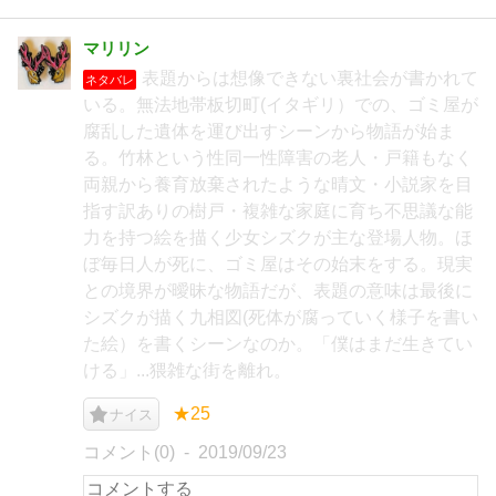
マリリン
表題からは想像できない裏社会が書かれて
ネタバレ
いる。無法地帯板切町(イタギリ）での、ゴミ屋が
腐乱した遺体を運び出すシーンから物語が始ま
る。竹林という性同一性障害の老人・戸籍もなく
両親から養育放棄されたような晴文・小説家を目
指す訳ありの樹戸・複雑な家庭に育ち不思議な能
力を持つ絵を描く少女シズクが主な登場人物。ほ
ぼ毎日人が死に、ゴミ屋はその始末をする。現実
との境界が曖昧な物語だが、表題の意味は最後に
シズクが描く九相図(死体が腐っていく様子を書い
た絵）を書くシーンなのか。「僕はまだ生きてい
ける」...猥雑な街を離れ。
★25
ナイス
コメント(0)
2019/09/23