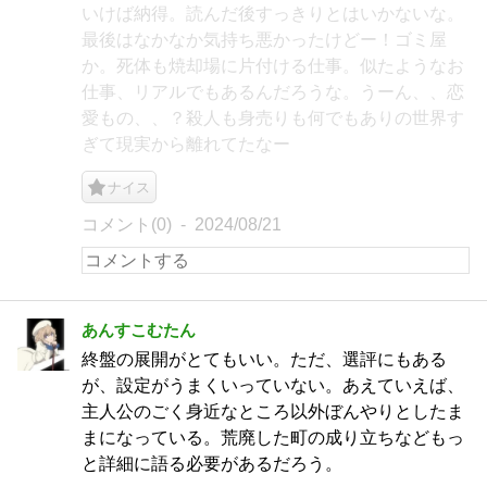
いけば納得。読んだ後すっきりとはいかないな。
最後はなかなか気持ち悪かったけどー！ゴミ屋
か。死体も焼却場に片付ける仕事。似たようなお
仕事、リアルでもあるんだろうな。うーん、、恋
愛もの、、？殺人も身売りも何でもありの世界す
ぎて現実から離れてたなー
ナイス
コメント(0)
2024/08/21
あんすこむたん
終盤の展開がとてもいい。ただ、選評にもある
が、設定がうまくいっていない。あえていえば、
主人公のごく身近なところ以外ぼんやりとしたま
まになっている。荒廃した町の成り立ちなどもっ
と詳細に語る必要があるだろう。