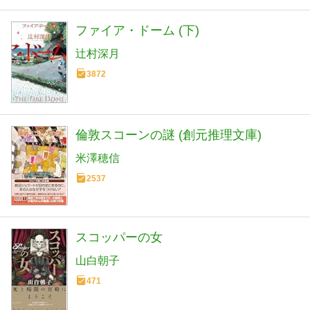
ファイア・ドーム (下)
辻村深月
3872
倫敦スコーンの謎 (創元推理文庫)
米澤穂信
2537
スコッパーの女
山白朝子
471