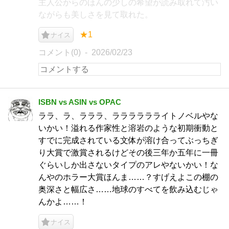
主人公からのほんの少しの希望が読み取れて汚い
ながらも美しさを見て取れた。
★1
ナイス
コメント(0)
2026/02/23
ISBN vs ASIN vs OPAC
ララ、ラ、ラララ、ラララララライトノベルやな
いかい！溢れる作家性と溶岩のような初期衝動と
すでに完成されている文体が溶け合ってぶっちぎ
り大賞で激賞されるけどその後三年か五年に一冊
ぐらいしか出さないタイプのアレやないかい！な
んやのホラー大賞ほんま……？すげえよこの棚の
奥深さと幅広さ……地球のすべてを飲み込むじゃ
んかよ……！
ナイス