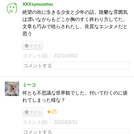
XXXsyousetsu
絶望の街に生きる少女と少年の話。陰鬱な雰囲気
は漂いながらもどこか胸のすく終わり方してた。
文章も巧みで唸らされたし、良質なエンタメだと
思う
ナイス
コメント(0)
2021/10/02
ミーコ
何とも不思議な世界観でした。付いて行くのに疲
れてしまった様な？
★25
ナイス
コメント(0)
2021/03/31