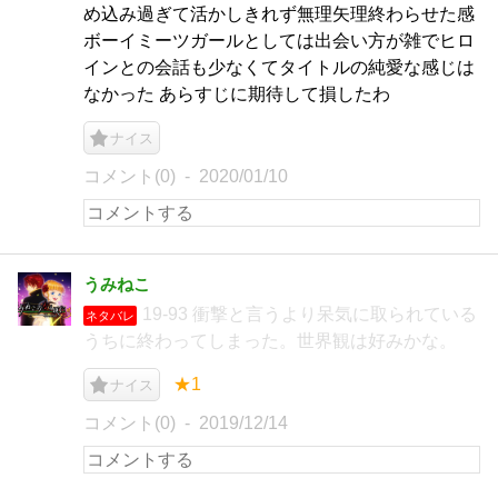
め込み過ぎて活かしきれず無理矢理終わらせた感
ボーイミーツガールとしては出会い方が雑でヒロ
インとの会話も少なくてタイトルの純愛な感じは
なかった あらすじに期待して損したわ
ナイス
コメント(0)
2020/01/10
うみねこ
19-93 衝撃と言うより呆気に取られている
ネタバレ
うちに終わってしまった。世界観は好みかな。
★1
ナイス
コメント(0)
2019/12/14