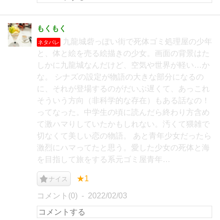
もくもく
九龍城砦っぽい街で死体ゴミ処理屋の少年
ネタバレ
と、体と絵を売る絵描きの少女。画面の背景はた
しかに九龍城なんだけど、空気や世界が軽い…か
な。 シナズの設定が物語の大きな部分になるの
に、それが登場するのがだいぶ遅くて、あっこれ
そういう方向（非科学的な存在）もある話なの！
ってなった。中学生の頃に読んだら終わり方含め
て激ハマりしていたかもしれない。汚くて猥雑で
切なくて美しい恋の物語。 あと青年少女だったら
激烈にハマってたと思う。愛した少女の死体と海
を目指して旅をする系元ゴミ屋青年…
★1
ナイス
コメント(0)
2022/02/03