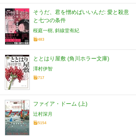
そうだ、君を憎めばいいんだ: 愛と殺意
と七つの条件
桜庭一樹
斜線堂有紀
483
ととはり屋敷 (角川ホラー文庫)
澤村伊智
717
ファイア・ドーム (上)
辻村深月
5154