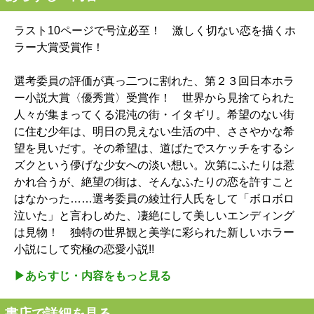
ラスト10ページで号泣必至！ 激しく切ない恋を描くホ
ラー大賞受賞作！
選考委員の評価が真っ二つに割れた、第２３回日本ホラ
ー小説大賞〈優秀賞〉受賞作！ 世界から見捨てられた
人々が集まってくる混沌の街・イタギリ。希望のない街
に住む少年は、明日の見えない生活の中、ささやかな希
望を見いだす。その希望は、道ばたでスケッチをするシ
ズクという儚げな少女への淡い想い。次第にふたりは惹
かれ合うが、絶望の街は、そんなふたりの恋を許すこと
はなかった……選考委員の綾辻行人氏をして「ボロボロ
泣いた」と言わしめた、凄絶にして美しいエンディング
は見物！ 独特の世界観と美学に彩られた新しいホラー
小説にして究極の恋愛小説!!
▶︎あらすじ・内容をもっと見る
書店で詳細を見る