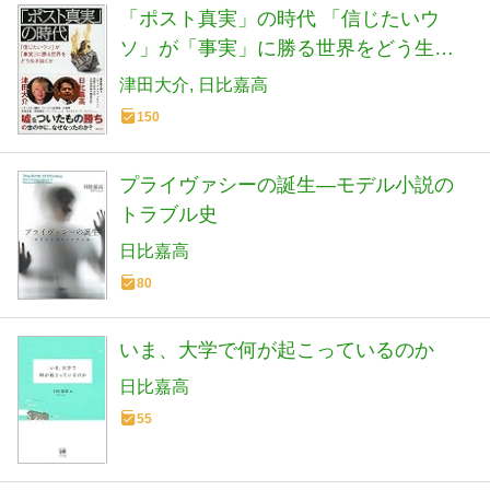
「ポスト真実」の時代 「信じたいウ
ソ」が「事実」に勝る世界をどう生き
抜くか
津田大介
日比嘉高
150
プライヴァシーの誕生―モデル小説の
トラブル史
日比嘉高
80
いま、大学で何が起こっているのか
日比嘉高
55