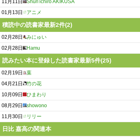
11月11日
Shun'ichiro AKIKUSA
01月13日
アニメ
積読中の読書家最新2件(2)
02月28日
みにゅい
02月28日
Hamu
読みたい本に登録した読書家最新5件(25)
02月19日
葉
04月21日
竹の花
10月09日
ひまわり
08月29日
showono
11月30日
リリー
日比 嘉高の関連本