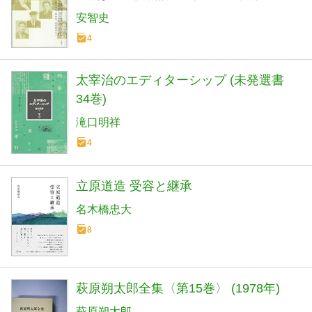
民衆詩派など
安智史
4
太宰治のエディターシップ (未発選書
34巻)
滝口明祥
4
立原道造 受容と継承
名木橋忠大
8
萩原朔太郎全集〈第15巻〉 (1978年)
萩原朔太郎