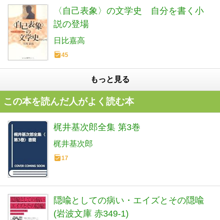
〈自己表象〉の文学史 自分を書く小
説の登場
日比嘉高
45
もっと見る
この本を読んだ人がよく読む本
梶井基次郎全集 第3巻
梶井基次郎
17
隠喩としての病い・エイズとその隠喩
(岩波文庫 赤349-1)