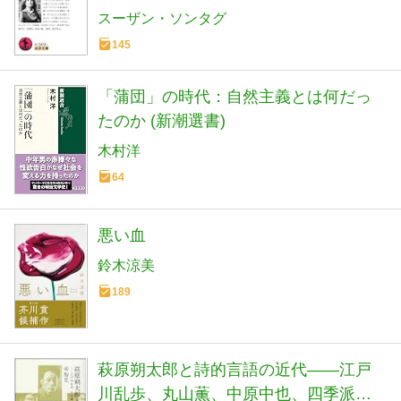
スーザン・ソンタグ
145
「蒲団」の時代：自然主義とは何だっ
たのか (新潮選書)
木村洋
64
悪い血
鈴木涼美
189
萩原朔太郎と詩的言語の近代――江戸
川乱歩、丸山薫、中原中也、四季派、