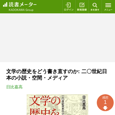
ログイン
新規登録
本を探
文学の歴史をどう書き直すのか: 二〇世紀日
本の小説・空間・メディア
日比嘉高
感想
1