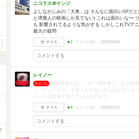
ニコラス＠ケンジ
よしながふみの「大奥」は そんなに面白いSFだと
と堺雅人の映画しか見てない) これは面白いな〜
も 影響されてるような気がする しかしこれTVア
最大の疑問
ナイス
★2
コメント(
0
)
2022/03/20
レイノー
周防美来とは、これ一体何者？。なぜ絵
ネタバレ
◇「ナンバー３」土井くんの生い立ちはかなりキ
ハーレム世界で生きていけるのか？。
ナイス
★9
コメント(
0
)
2022/01/31
ビ