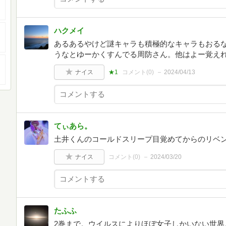
ハクメイ
あるあるやけど謎キャラも積極的なキャラもおる
うなとゆーかくすんでる周防さん。他はよー覚え
ナイス
★1
コメント(
0
)
2024/04/13
てぃあら。
土井くんのコールドスリープ目覚めてからのリベ
ナイス
コメント(
0
)
2024/03/20
たふふ
2巻まで。ウイルスによりほぼ女子しかいない世界