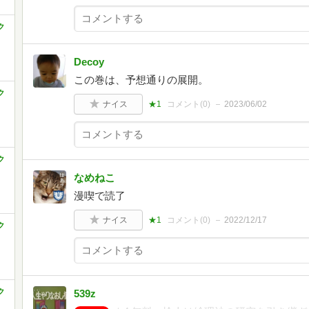
ク
Decoy
この巻は、予想通りの展開。
ク
ナイス
★1
コメント(
0
)
2023/06/02
ク
なめねこ
漫喫で読了
ナイス
★1
コメント(
0
)
2022/12/17
ク
ク
539z