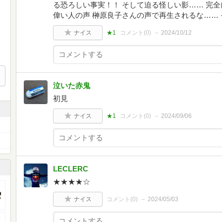
る恐ろしい事実！！ そして迫る怪しい影…… 完
偉い人の声 榊原良子さんの声で再生されるな…… そ
ナイス
★1
コメント(
0
)
2024/10/12
泣いた赤鬼
初見
ナイス
★1
コメント(
0
)
2024/09/06
LECLERC
★★★★‪☆
ナイス
コメント(
0
)
2024/05/03