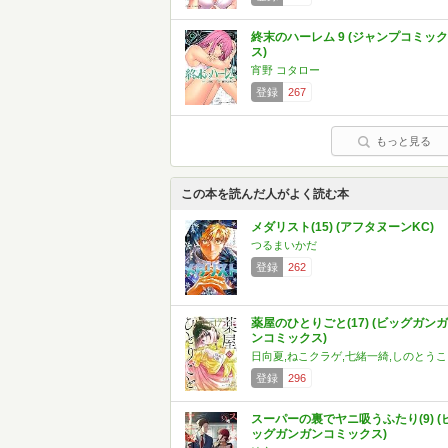
終末のハーレム 9 (ジャンプコミック
ス)
宵野 コタロー
登録
267
もっと見る
この本を読んだ人がよく読む本
メダリスト(15) (アフタヌーンKC)
つるまいかだ
登録
262
薬屋のひとりごと(17) (ビッグガンガ
ンコミックス)
日向夏,ねこクラゲ,七緒一綺,しのとうこ
登録
296
スーパーの裏でヤニ吸うふたり(9) (
ッグガンガンコミックス)