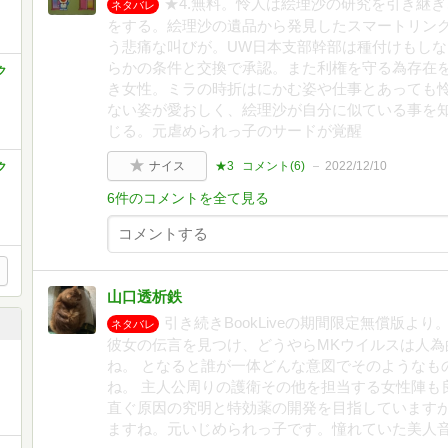
★4.無料。怜人は絵理沙の研究を引き継
ネタバレ
をする。絵理沙の遺品から発見したスマートリング
う悲痛な叫びが。UW日本支部幹部は種付けもし
らかの条件と交換で承認。また利権を守る為存在
ク
き女性。ミラの時折はにかむ姿や仕事とあっても
ない姿が愛おしく、絵理沙が自分に似ている事を
じる。元虐められっ子のサードが覚醒
ナイス
★3
コメント(
6
)
2022/12/10
ク
6件のコメントを全て見る
山口透析鉄
引き続きBookLiveの期間限定無償版よ
ネタバレ
彼女の伝言を見つけ、どうやらMKウイルスは人為
ね。 となると誰が一体どんな意図でそのようなも
ね。 主人公周りの護衛その他を担当する女性陣も
直ぐ原因の究明と特効薬の開発を目指していますが
ますね。元いじめられっ子です。憧れていた美人