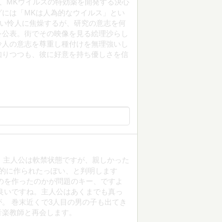
ぎ、MKウイルスの特効薬を開発する決心
には「MKは人為的なウイルス」とい
ない怜人に焦燥するが、研究の意志を何
を公表。街でその映像を見る絵理沙らし
怜人の意志を尊重し種付けを無理強いし
知りつつも、彼に好意を持ち優しさを信
り。 主人公は軟禁状態ですが、親しかった
的に作られたっぽい、と判明します
のを作ったのかが問題のキー、ですよ
良いですね。主人公はあくまでも真っ
。 巻末近くで3人目の男の子も出てき
音楽教師と再会します。