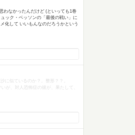
思わなかったんだけど (といっても1巻
 リュック・ベッソンの「最後の戦い」に
ニメ化して いいもんなのだろうかという
理沙に似ているのか？。整形？？。
ツいが、対人恐怖症の彼が、果たして、