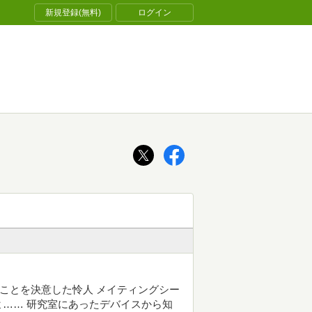
新規登録(無料)
ログイン
ることを決意した怜人 メイティングシー
…… 研究室にあったデバイスから知