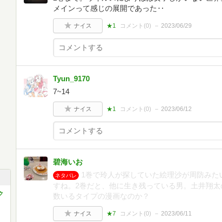
メインって感じの展開であった‥
ナイス
★1
コメント(
0
)
2023/06/29
Tyun_9170
7~14
ナイス
★1
コメント(
0
)
2023/06/12
碧海いお
1巻で玲人が探していた絵理沙が周防みた
ネタバレ
すね。2巻だと、他に生き残っている男。土井翔太
ク
数いるタイプの漫画なのか？
ナイス
★7
コメント(
0
)
2023/06/11