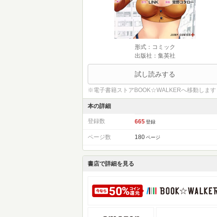
形式：コミック
出版社：集英社
試し読みする
※電子書籍ストアBOOK☆WALKERへ移動します
本の詳細
登録数
665
登録
ページ数
180
ページ
書店で詳細を見る