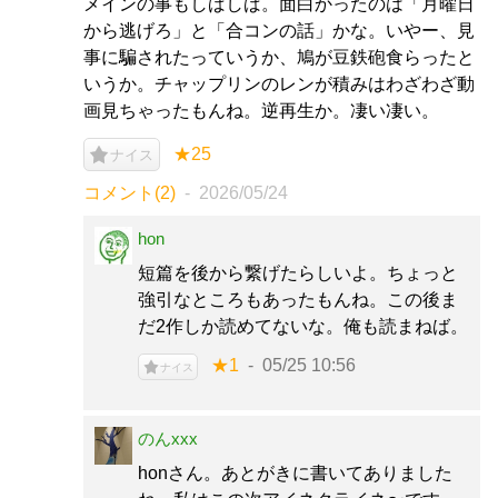
メインの事もしばしば。面白かったのは「月曜日
から逃げろ」と「合コンの話」かな。いやー、見
事に騙されたっていうか、鳩が豆鉄砲食らったと
いうか。チャップリンのレンが積みはわざわざ動
画見ちゃったもんね。逆再生か。凄い凄い。
★25
ナイス
コメント(2)
2026/05/24
hon
短篇を後から繋げたらしいよ。ちょっと
強引なところもあったもんね。この後ま
だ2作しか読めてないな。俺も読まねば。
★1
05/25 10:56
ナイス
のんxxx
honさん。あとがきに書いてありました