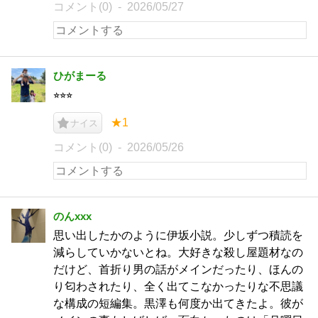
コメント(0)
2026/05/27
ひがまーる
⭐︎⭐︎⭐︎
★1
ナイス
コメント(0)
2026/05/26
のんxxx
思い出したかのように伊坂小説。少しずつ積読を
減らしていかないとね。大好きな殺し屋題材なの
だけど、首折り男の話がメインだったり、ほんの
り匂わされたり、全く出てこなかったりな不思議
な構成の短編集。黒澤も何度か出てきたよ。彼が