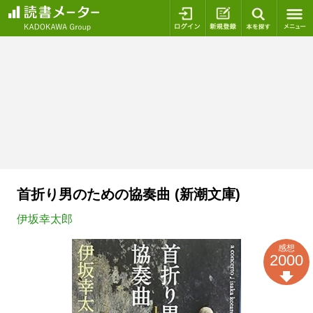
ログイン
新規登録
本を探
首折り男のための協奏曲 (新潮文庫)
伊坂幸太郎
感想
2000