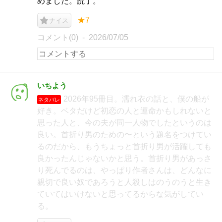
めました。読了。
★7
ナイス
コメント(0)
2026/07/05
いちよう
2026年95冊目。濡れ衣の話と、僕の船が
ネタバレ
好き。ベタだけど初恋の人と運命かもしれないと
思った人と、今の夫が同一人物でしたというのは
良い。首折り男のための〜という題名をつけてい
るのだから、もうちょっと首折り男が活躍しても
良かったんじゃないかと思う。首折り男があっさ
り死んでるのは、やっぱり作者さんは、どんなに
親切で良い奴であろうと人殺しはのうのうと生き
ていてはいけないと思ってるからな気がしてい
る。