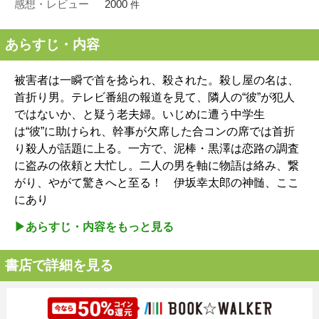
感想・レビュー
2000
件
あらすじ・内容
被害者は一瞬で首を捻られ、殺された。殺し屋の名は、
首折り男。テレビ番組の報道を見て、隣人の“彼”が犯人
ではないか、と疑う老夫婦。いじめに遭う中学生
は“彼”に助けられ、幹事が欠席した合コンの席では首折
り殺人が話題に上る。一方で、泥棒・黒澤は恋路の調査
に盗みの依頼と大忙し。二人の男を軸に物語は絡み、繋
がり、やがて驚きへと至る！ 伊坂幸太郎の神髄、ここ
にあり
▶︎あらすじ・内容をもっと見る
書店で詳細を見る