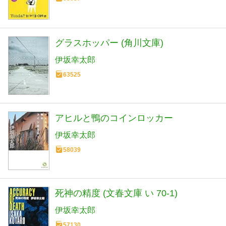
グラスホッパー (角川文庫)
伊坂幸太郎
63525
アヒルと鴨のコインロッカー
伊坂幸太郎
58039
死神の精度 (文春文庫 い 70-1)
伊坂幸太郎
57130