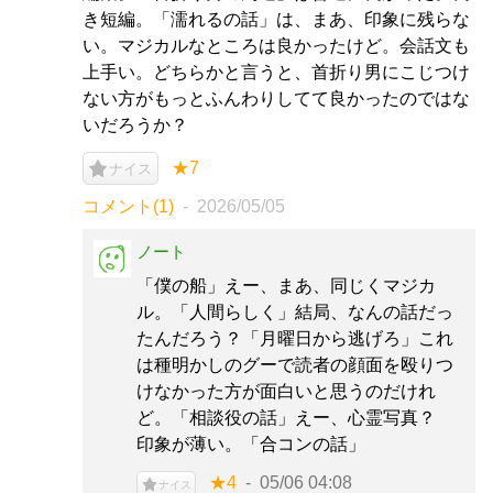
き短編。「濡れるの話」は、まあ、印象に残らな
い。マジカルなところは良かったけど。会話文も
上手い。どちらかと言うと、首折り男にこじつけ
ない方がもっとふんわりしてて良かったのではな
いだろうか？
★7
ナイス
コメント(1)
2026/05/05
ノート
「僕の船」えー、まあ、同じくマジカ
ル。「人間らしく」結局、なんの話だっ
たんだろう？「月曜日から逃げろ」これ
は種明かしのグーで読者の顔面を殴りつ
けなかった方が面白いと思うのだけれ
ど。「相談役の話」えー、心霊写真？
印象が薄い。「合コンの話」
★4
05/06 04:08
ナイス