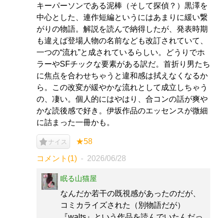
キーパーソンである泥棒（そして探偵？）黒澤を
中心とした、連作短編というにはあまりに緩い繋
がりの物語。解説を読んで納得したが、発表時期
も違えば登場人物の名前なども改訂されていて、
一つの“流れ”と成されているらしい。どうりでホ
ラーやSFチックな要素がある訳だ。首折り男たち
に焦点を合わせちゃうと違和感は拭えなくなるか
ら。この改変が緩やかな流れとして成立しちゃう
の、凄い。個人的にはやはり、合コンの話が爽や
かな読後感で好き。伊坂作品のエッセンスが微細
に詰まった一冊かも。
★58
ナイス
コメント(1)
2026/06/28
眠る山猫屋
なんだか若干の既視感があったのだが、
コミカライズされた（別物語だが）
『walts』という作品を読んでいたんだっ