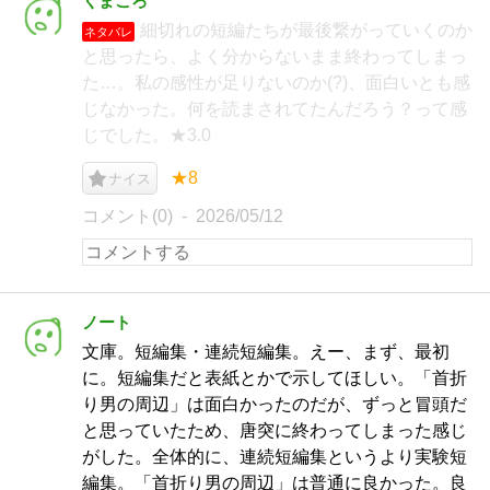
くまごろ
細切れの短編たちが最後繋がっていくのか
ネタバレ
と思ったら、よく分からないまま終わってしまっ
た…。私の感性が足りないのか(?)、面白いとも感
じなかった。何を読まされてたんだろう？って感
じでした。★3.0
★8
ナイス
コメント(0)
2026/05/12
ノート
文庫。短編集・連続短編集。えー、まず、最初
に。短編集だと表紙とかで示してほしい。「首折
り男の周辺」は面白かったのだが、ずっと冒頭だ
と思っていたため、唐突に終わってしまった感じ
がした。全体的に、連続短編集というより実験短
編集。「首折り男の周辺」は普通に良かった。良