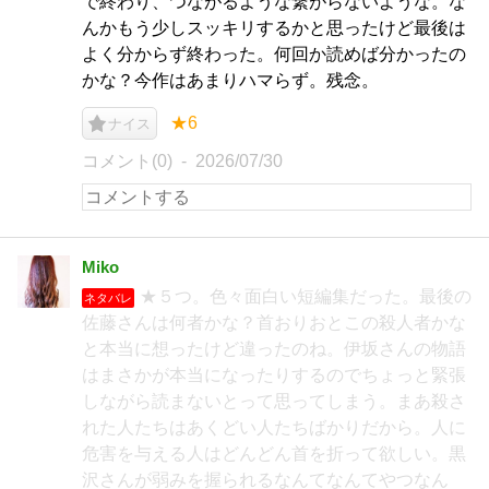
で終わり、つながるような繋がらないような。な
んかもう少しスッキリするかと思ったけど最後は
よく分からず終わった。何回か読めば分かったの
かな？今作はあまりハマらず。残念。
★6
ナイス
コメント(0)
2026/07/30
Miko
★５つ。色々面白い短編集だった。最後の
ネタバレ
佐藤さんは何者かな？首おりおとこの殺人者かな
と本当に想ったけど違ったのね。伊坂さんの物語
はまさかが本当になったりするのでちょっと緊張
しながら読まないとって思ってしまう。まあ殺さ
れた人たちはあくどい人たちばかりだから。人に
危害を与える人はどんどん首を折って欲しい。黒
沢さんが弱みを握られるなんてなんてやつなん