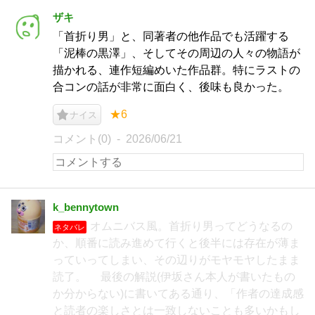
ザキ
「首折り男」と、同著者の他作品でも活躍する
「泥棒の黒澤」、そしてその周辺の人々の物語が
描かれる、連作短編めいた作品群。特にラストの
合コンの話が非常に面白く、後味も良かった。
★6
ナイス
コメント(0)
2026/06/21
k_bennytown
オムニバス風。首折り男ってどうなるの
ネタバレ
か、順番に読み進めて行くと後半には存在が薄ま
っていってしまい、その辺りがモヤモヤしたまま
読了。 最後の解説(伊坂さん本人が書いたもの
か分からない)に書いてある通り、「作者の達成感
と読者の楽しさとは一致しないことも多いかもし