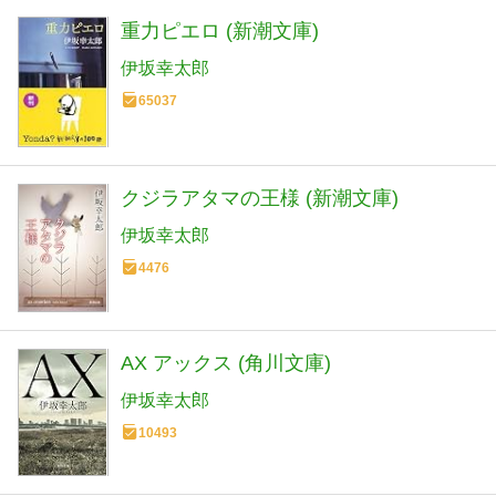
重力ピエロ (新潮文庫)
伊坂幸太郎
65037
クジラアタマの王様 (新潮文庫)
伊坂幸太郎
4476
AX アックス (角川文庫)
伊坂幸太郎
10493