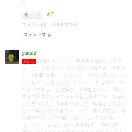
た
★7
ナイス
コメント(0)
2026/04/29
yoko!2
長編だと思って、伊坂幸太郎のことだか
ネタバレ
ら、どこか繋げているのでは？と深読み、意気込
んで相関図を書いていたけど、途中で訳がわから
なくなってしまった笑 "コラージュには常に「つ
ながりすぎることの怖さ」が潜むという。"繋げ
すぎて陳腐になっている作品もあるので、なるほ
どと思うなど。気を取り直して、短編として読ん
だらそれはそれで面白く、特に「濡れ衣の話」の
死体を前にした"一個くらいもらってあげる
よ。"という言葉はなかなか痺れる。"神様は時々
見ている"そう思うと救われると言う気持ちはよ