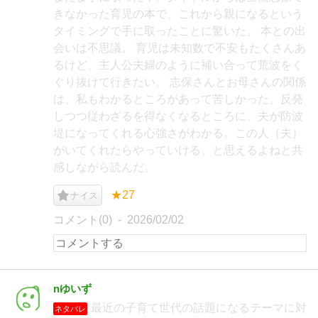
きなかった育児の本で、これから親になるという
タイミングで手に取ったことに驚いた。 本との出
会いは不思議。 育児は未知数で不安もたくさんあ
るけど、主人公夫婦のように補い合って荒波をく
ぐり抜けて行きたい。 志保さんとお母さんの関係
は、私もわかるところがあって苦しかった。反発
しつつ従わざるを得なくなるところに、夫が防波
堤になってくれる心強さがわかる。この人（夫）
がいてくれたらやっていける、と思えるよねと共
感しながら読んだ。
★27
ナイス
コメント(0)
2026/02/02
nゆいず
最近の子育て世代の話題になるテーマに対
ネタバレ