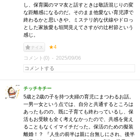
し、保育園のママ友と話すときは敬語混じりの変
な距離感になるのだ。そのまま他愛ない育児譚で
終わるかと思いきや、ミステリ的な伏線やドロっ
とした家族愛も垣間見えてさすがの辻村節という
感じ。
★4
ナイス
コメント(0)
2025/09/06
チッチキチー
5歳と2歳の子を持つ夫婦の育児にまつわるお話。
一男一女という点では、自分と共通するところは
あったものの、既に子育ても終わっているし、保
活もお受験も全く考えなかったので、共感を覚え
ることもなくイマイチだった。保活のための擬装
離婚！？ 『人生の前半は親に台無しにされ、後半