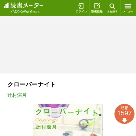
ログイン
新規登録
本を探
クローバーナイト
辻村深月
感想
1597