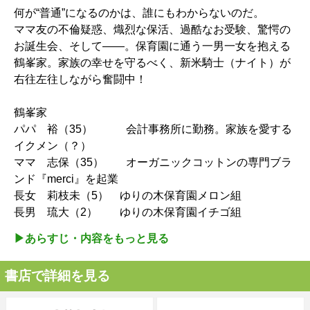
何が“普通”になるのかは、誰にもわからないのだ。
ママ友の不倫疑惑、熾烈な保活、過酷なお受験、驚愕の
お誕生会、そして――。保育園に通う一男一女を抱える
鶴峯家。家族の幸せを守るべく、新米騎士（ナイト）が
右往左往しながら奮闘中！
鶴峯家
パパ 裕（35） 会計事務所に勤務。家族を愛する
イクメン（？）
ママ 志保（35） オーガニックコットンの専門ブラ
ンド『merci』を起業
長女 莉枝未（5） ゆりの木保育園メロン組
長男 琉大（2） ゆりの木保育園イチゴ組
▶︎あらすじ・内容をもっと見る
書店で詳細を見る