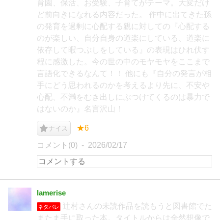
育園、保活、お受験、子育てがテーマ。大変だけ
ど前向きになれる内容だった。 作中に出てきた孫
の発育を過剰に心配する親に対しての『心配する
のが楽しい、自分自身の道楽にしている、道楽に
依存して暇つぶしをしている』の表現はひれ伏す
程に感激した。今の世の中のモヤモヤをここまで
言語化できるなんて！！ 他にも『自分の発言が相
手にどう思われるのかを考えるより先に、不安や
心配、不満をむき出しにぶつけてくるのは暴力で
はないのか』名言沢山！
★6
ナイス
コメント(0)
2026/02/17
lamerise
辻村さんの未読作品を読もうと図書館でた
ネタバレ
またま手に取った本。タイトルからは全然想像で