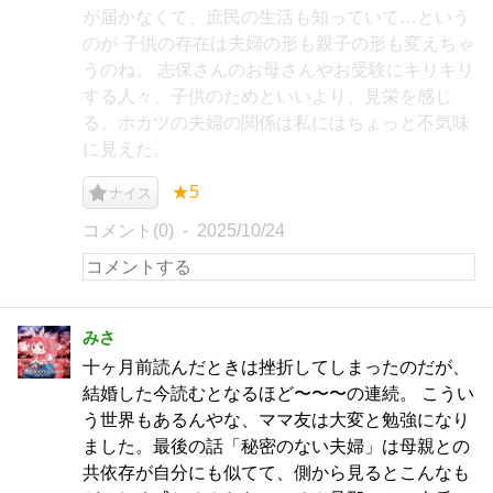
が届かなくて、庶民の生活も知っていて…という
のが 子供の存在は夫婦の形も親子の形も変えちゃ
うのね。 志保さんのお母さんやお受験にキリキリ
する人々、子供のためといいより、見栄を感じ
る。ホカツの夫婦の関係は私にはちょっと不気味
に見えた。
★5
ナイス
コメント(0)
2025/10/24
みさ
十ヶ月前読んだときは挫折してしまったのだが、
結婚した今読むとなるほど〜〜〜の連続。 こうい
う世界もあるんやな、ママ友は大変と勉強になり
ました。最後の話「秘密のない夫婦」は母親との
共依存が自分にも似てて、側から見るとこんなも