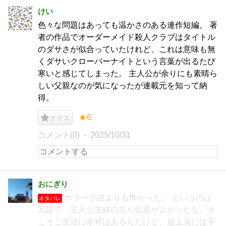
けい
色々な問題はあっても温かさのある連作短編。 著
者の作品でオーダーメイド殺人クラブはタイトル
のダサさが似合っていたけれど、これは意味も無
くダサいクローバーナイトという言葉が出るたび
寒いと感じてしまった。 主人公が余りにも素晴ら
しい父親なのが気になったが連載元を知って納
得。
★6
ナイス
コメント(0)
2025/10/31
おにぎり
ホラー小説よりも怖かった。 というのは
ネタバレ
冗談で、主人公夫婦の立ち位置がよかったな。そ
こそこ生活に余裕はあるんだけど、超上流には手