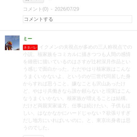
コメント(0)
2026/07/29
ミー
イクメンの夫視点が多めの三人称視点での
ネタバレ
小説。核家族をコミカルに描きつつも人間の感情
を緻密に描いているのはさすが辻村深月作品とい
う感じで面白かった。ただやはり核家族はこんな
うまくいかないよ、というのが三世代同居した身
からすれば思うこと。嫌なことも沢山あったけ
ど、やはり共働きなら誰か頼らないと現実はこん
なうまくいかない。核家族が増えることは結構。
だけど両親実家遠方、仕事は続けたい、子供もほ
しい、はなかなかにハードじゃない？欲張りすぎ
だし地方にいればいいのに。と、東京出身者は思
うのでした。