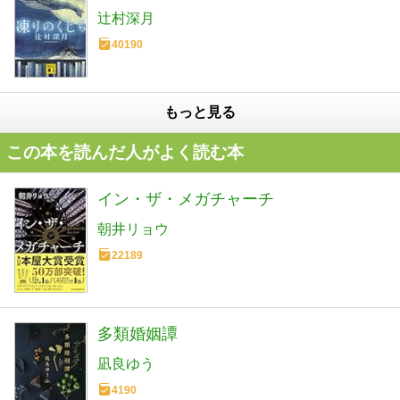
辻村深月
40190
もっと見る
この本を読んだ人がよく読む本
イン・ザ・メガチャーチ
朝井リョウ
22189
多類婚姻譚
凪良ゆう
4190