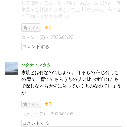
して描かれてた。所々飛ばし読み。なるほど、巻
末見ると雑誌に連載されてた小説だった。私には
若干物足りなさを感じた。
★2
ナイス
コメント(0)
2026/01/20
ハクナ・マタタ
家族とは何なのでしょう。 守るもの 信じ合うも
の 育て、育ててもらうもの 人と比べず自分たち
で探しながら大切に育っていくものなのでしょう
か
★3
ナイス
コメント(0)
2026/01/08