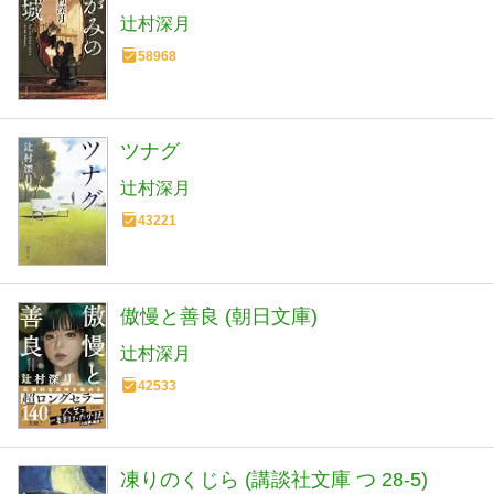
辻村深月
58968
ツナグ
辻村深月
43221
傲慢と善良 (朝日文庫)
辻村深月
42533
凍りのくじら (講談社文庫 つ 28-5)