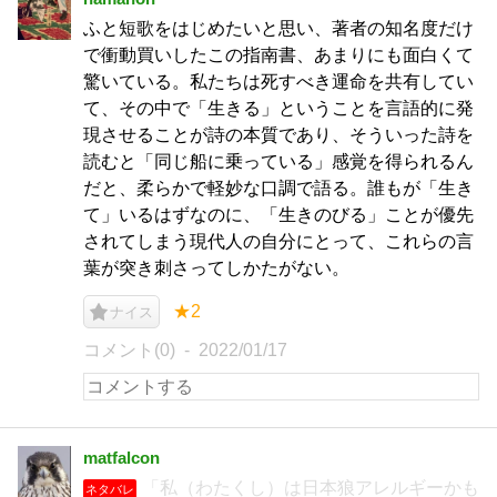
ふと短歌をはじめたいと思い、著者の知名度だけ
で衝動買いしたこの指南書、あまりにも面白くて
驚いている。私たちは死すべき運命を共有してい
て、その中で「生きる」ということを言語的に発
現させることが詩の本質であり、そういった詩を
読むと「同じ船に乗っている」感覚を得られるん
だと、柔らかで軽妙な口調で語る。誰もが「生き
て」いるはずなのに、「生きのびる」ことが優先
されてしまう現代人の自分にとって、これらの言
葉が突き刺さってしかたがない。
★2
ナイス
コメント(0)
2022/01/17
matfalcon
「私（わたくし）は日本狼アレルギーかも
ネタバレ