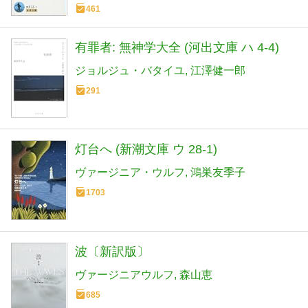
461
有罪者: 無神学大全 (河出文庫 ハ 4-4)
ジョルジュ・バタイユ
江澤健一郎
291
灯台へ (新潮文庫 ウ 28-1)
ヴァージニア・ウルフ
鴻巣友季子
1703
波〔新訳版〕
ヴァージニアウルフ
森山恵
685