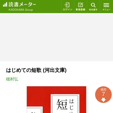
ログイン
新規登録
本を探
はじめての短歌 (河出文庫)
穂村弘
感想
7