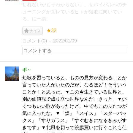
しれないがもうわからない」。サバイバルへのチ
ューニングがズレているヒトが短歌に向いてい
る、に一票。
★32
ナイス
コメント(0)
2022/01/09
ボ～
短歌を習っていると、ものの見方が変わる…とか
言っていた人がいたのだが、なるほど！そういう
ことか！と思った。▼この今生きている世界と、
別の価値観で成り立つ世界なんだ。きっと。▼い
くつもいい歌があったけど、中でもこのふたつが
気に入ったな。▼「煤」「スイス」「スターバッ
クス」「すりガラス」「すぐむきになるきみがす
きです」▼北風を切って浣腸買いに行くこれも仕