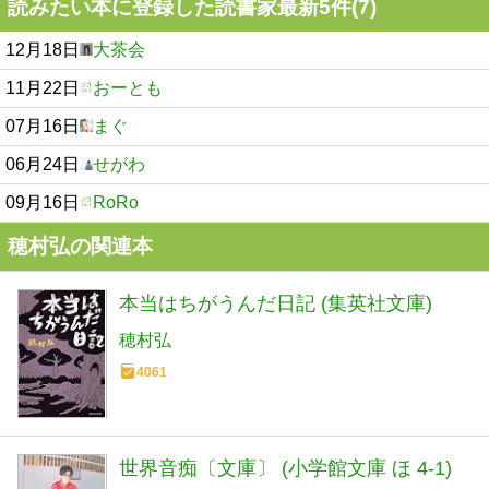
読みたい本に登録した読書家最新5件(7)
12月18日
大茶会
11月22日
おーとも
07月16日
まぐ
06月24日
せがわ
09月16日
RoRo
穂村弘の関連本
本当はちがうんだ日記 (集英社文庫)
穂村弘
4061
世界音痴〔文庫〕 (小学館文庫 ほ 4-1)