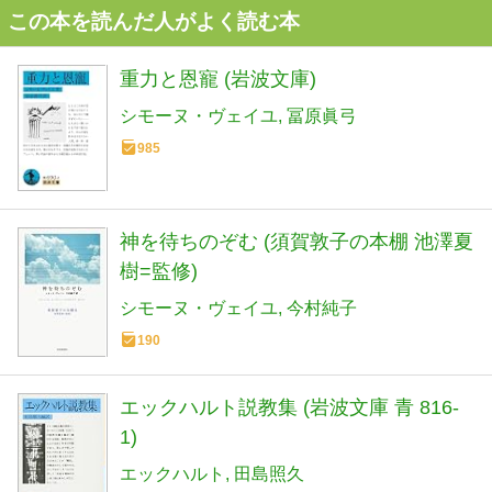
この本を読んだ人がよく読む本
重力と恩寵 (岩波文庫)
シモーヌ・ヴェイユ
冨原眞弓
985
神を待ちのぞむ (須賀敦子の本棚 池澤夏
樹=監修)
シモーヌ・ヴェイユ
今村純子
190
エックハルト説教集 (岩波文庫 青 816-
1)
エックハルト
田島照久