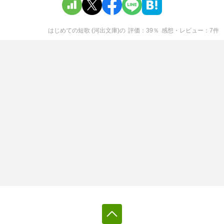
はじめての短歌 (河出文庫)
の
評価
39
％
感想・レビュー
7
件