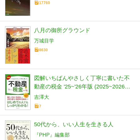
17760
八月の御所グラウンド
万城目学
8630
図解いちばんやさしく丁寧に書いた不
動産の税金 '25~'26年版 (2025~2026年
版)
吉澤大
7
50代から、いい人生を生きる人
『PHP』編集部