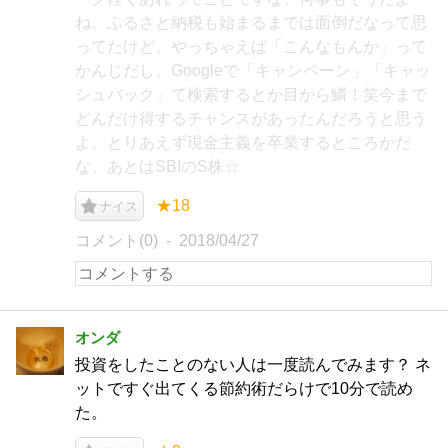
ね。ふるさと納税も始まるまでは面倒だなって思
ってたけど、やっちゃえば「こんなもんか」って
かんじだし。Googleで「キャンペーン」「キャッ
シュバック」て検索するとか目から鱗！笑今まで
どんだけ得するチャンスがあったんだろうと思う
よ。とりあえず現金主義を卒業するところかだ
な。あとはSBIのS株☆
★18
ナイス
コメント(0)
2018/04/27
オンダ
投資をしたことのない人は一度読んでみます？ ネ
ットですぐ出てくる節約術だらけで10分で読め
た。