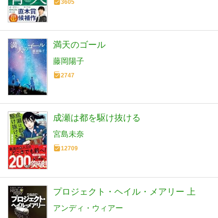
3605
満天のゴール
藤岡陽子
2747
成瀬は都を駆け抜ける
宮島未奈
12709
プロジェクト・ヘイル・メアリー 上
アンディ・ウィアー