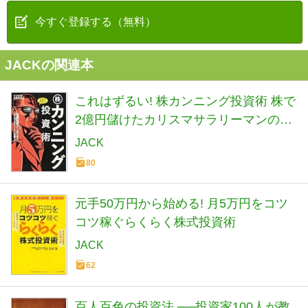
今すぐ登録する（無料）
JACKの関連本
これはずるい! 株カンニング投資術 株で
2億円儲けたカリスマサラリーマンの裏
ワザ
JACK
80
元手50万円から始める! 月5万円をコツ
コツ稼ぐらくらく株式投資術
JACK
62
百人百色の投資法 ──投資家100人が教