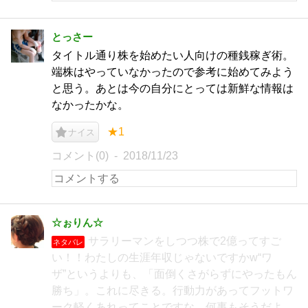
とっさー
タイトル通り株を始めたい人向けの種銭稼ぎ術。
端株はやっていなかったので参考に始めてみよう
と思う。あとは今の自分にとっては新鮮な情報は
なかったかな。
★1
ナイス
コメント(0)
2018/11/23
☆ぉりん☆
サラリーマンをしつつ株で2億ってすご
ネタバレ
い！！わたしの生涯年収じゃないですかw“ワ
ザ”というよりも、「面倒くさがらずにやったもん
勝ち」。これに尽きる。行動力があってフットワ
ーク軽くあれってことですな。何事もそうだよ