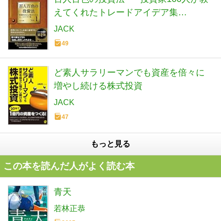
えてくれたトレードアイデア集
(Modern Alchemists Series No. 123)
JACK
49
ど素人サラリーマンでも資産を倍々に
増やし続ける株式投資
JACK
47
もっと見る
この本を読んだ人がよく読む本
青天
若林正恭