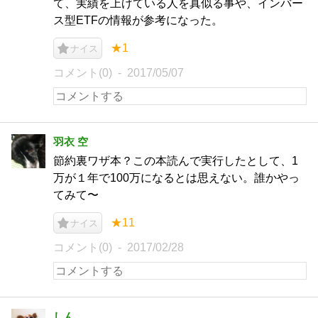
て、実績を上げている人を真似る事や、インバー
ス型ETFの情報が参考になった。
★1
ナイス
コメント(0)
2017/05/07
羽衣 空
節約裏ワザ本？この本読んで実行したとして、1
万が１年で100万になるとは思えない。誰かやっ
てみて〜
★11
ナイス
コメント(0)
2017/02/28
しん