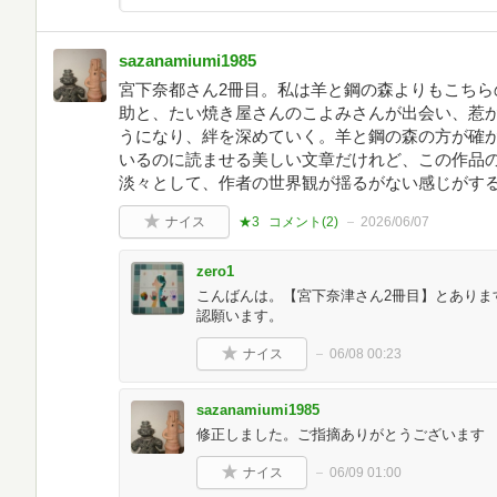
sazanamiumi1985
宮下奈都さん2冊目。私は羊と鋼の森よりもこちら
助と、たい焼き屋さんのこよみさんが出会い、惹
うになり、絆を深めていく。羊と鋼の森の方が確
いるのに読ませる美しい文章だけれど、この作品
淡々として、作者の世界観が揺るがない感じがす
ナイス
★3
コメント(
2
)
2026/06/07
zero1
こんばんは。【宮下奈津さん2冊目】とありま
認願います。
ナイス
06/08 00:23
sazanamiumi1985
修正しました。ご指摘ありがとうございます
ナイス
06/09 01:00