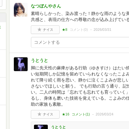
なつぼんやさん
素晴らしかった、染み渡った！静かな雨のような
共感と、表現の仕方への尊敬の念が込み上げてい
ミ
ナイス
★8
コメント(
0
)
2026/03/31
うとうと
脚に先天性の麻痺がある行助（ゆきすけ）はたい
い短期間しか記憶を留めていられなくなったこよみ
れて降り続く雨を思い、静かに泣くこよみが悲し
さないでほしいと願う。 でも行助の言う通り、記
い。二人の時間は「忘れても忘れても育っていく
るし、身体も磨いた技術を覚えている。こよみの
助の家族も素敵。
ナイス
★16
コメント(
1
)
2026/03/24
うとうと