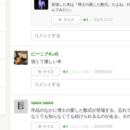
登場した本は『博士の愛した数式』だよね。
んでみたい。
ナイス
★4
03/25 12:17
にーこ (*☌ᴗ☌)
強くて優しい本
ナイス
★3
コメント(
0
)
2026/03/22
sawa sawa
作品のなかに博士の愛した数式が登場する。忘れ
なくても知らなくても続けられるものがある。そ
ナイス
★4
コメント(
0
)
2026/03/06