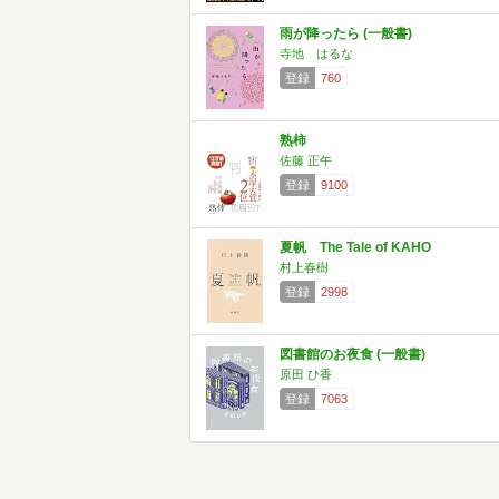
雨が降ったら (一般書)
寺地 はるな
登録
760
熟柿
佐藤 正午
登録
9100
夏帆 The Tale of KAHO
村上春樹
登録
2998
図書館のお夜食 (一般書)
原田 ひ香
登録
7063