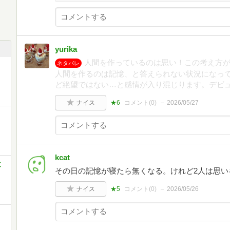
yurika
人間を作っているのは思い！この考え方
ネタバレ
人間を作るのは記憶、と答えられない状況になっ
ど絶望ではない…と感情が入り混じります。デビ
ナイス
★6
コメント(
0
)
2026/05/27
kcat
文
その日の記憶が寝たら無くなる。けれど2人は思い
ナイス
★5
コメント(
0
)
2026/05/26