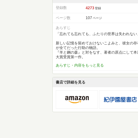
登録数
4273
登録
ページ数
107
ページ
あらすじ
「忘れても忘れても、ふたりの世界は失われない
新しい記憶を留めておけないこよみと、彼女の存
が全てだった行助の物語。
『羊と鋼の森』と対をなす、著者の原点にして本
大賞受賞第一作。
あらすじ・内容をもっと見る
書店で詳細を見る