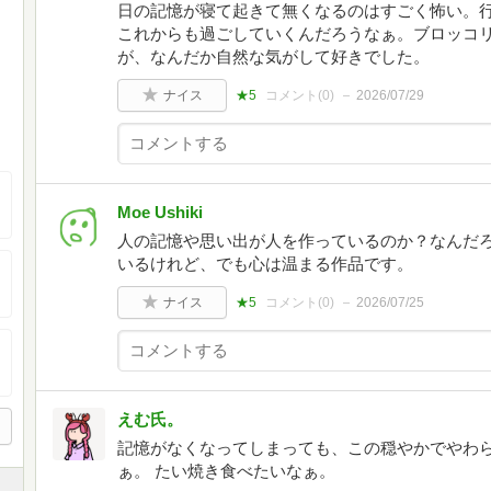
日の記憶が寝て起きて無くなるのはすごく怖い。
これからも過ごしていくんだろうなぁ。ブロッコ
が、なんだか自然な気がして好きでした。
ナイス
★5
コメント(
0
)
2026/07/29
Moe Ushiki
人の記憶や思い出が人を作っているのか？なんだ
いるけれど、でも心は温まる作品です。
ナイス
★5
コメント(
0
)
2026/07/25
えむ氏。
記憶がなくなってしまっても、この穏やかでやわ
ぁ。 たい焼き食べたいなぁ。