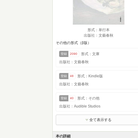
形式：単行本
出版社：文藝春秋
その他の形式（β版）
形式：文庫
登録
2090
出版社：文藝春秋
形式：Kindle版
登録
48
出版社：文藝春秋
形式：その他
登録
40
出版社：Audible Studios
全て表示する
本の詳細