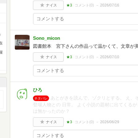
ナイス
★3
コメント(
0
)
2026/07/16
」
Sono_micon
在
図書館本 宮下さんの作品って温かくて、文章が
屋
ナイス
★3
コメント(
0
)
2026/07/10
ひろ
あとがきを読んで、ゾクリとする。 え、
ネタバレ
登場人物との 日常。 よく小説の題材に出てくる
は無かったのか？
ナイス
★3
コメント(
0
)
2026/06/29