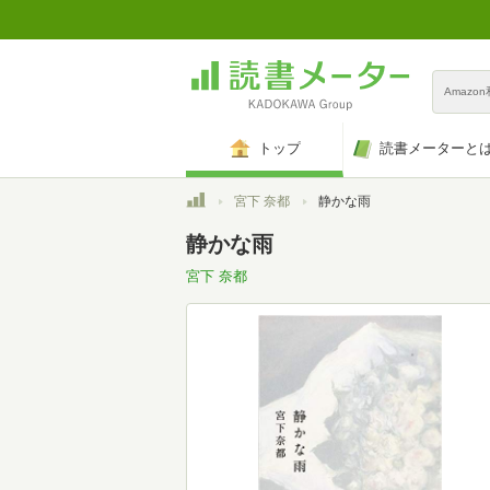
Amazo
トップ
読書メーターと
トップ
宮下 奈都
静かな雨
静かな雨
宮下 奈都