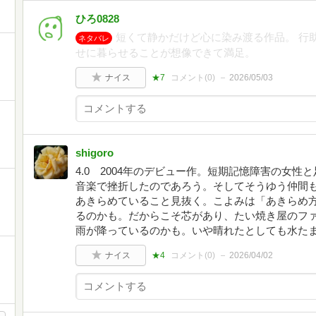
ひろ0828
短くて静かだけど心に染み渡る作品。 行
ネタバレ
せに暮らせることが想像できて満足。
ナイス
★7
コメント(
0
)
2026/05/03
shigoro
4.0 2004年のデビュー作。短期記憶障害の女
音楽で挫折したのであろう。そしてそうゆう仲間
あきらめていること見抜く。こよみは「あきらめ
るのかも。だからこそ芯があり、たい焼き屋のフ
雨が降っているのかも。いや晴れたとしても水た
ナイス
★4
コメント(
0
)
2026/04/02