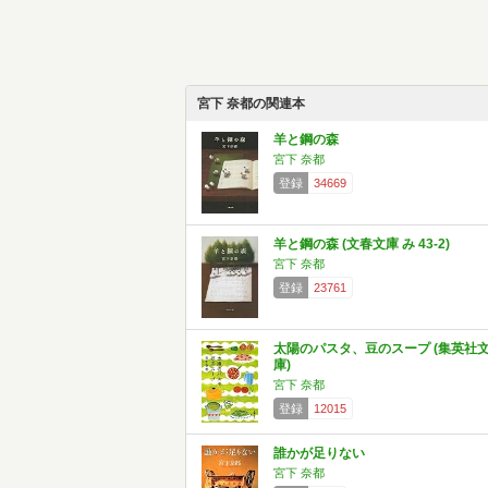
宮下 奈都の関連本
羊と鋼の森
宮下 奈都
登録
34669
羊と鋼の森 (文春文庫 み 43-2)
宮下 奈都
登録
23761
太陽のパスタ、豆のスープ (集英社
庫)
宮下 奈都
登録
12015
誰かが足りない
宮下 奈都