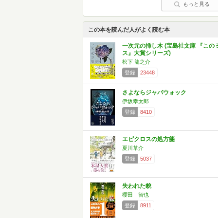
もっと見る
この本を読んだ人がよく読む本
一次元の挿し木 (宝島社文庫 『この
ス』大賞シリーズ)
松下 龍之介
登録
23448
さよならジャバウォック
伊坂幸太郎
登録
8410
エピクロスの処方箋
夏川草介
登録
5037
失われた貌
櫻田 智也
登録
8911