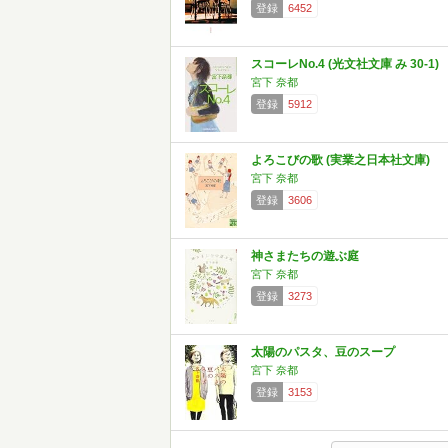
登録
6452
スコーレNo.4 (光文社文庫 み 30-1)
宮下 奈都
登録
5912
よろこびの歌 (実業之日本社文庫)
宮下 奈都
登録
3606
神さまたちの遊ぶ庭
宮下 奈都
登録
3273
太陽のパスタ、豆のスープ
宮下 奈都
登録
3153