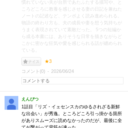
慣れていない夫が台所であたふたする描写や、と
ころどころに教養を感じさせる妻の日記を兼ねた
ノートの記述など、テンポよく読み進められる。
物語の終わり方も、夫の成長や妻を想う気持ちが
うまく表現されていて素敵だった。 5つの短編か
ら成る本書には、ありそうな日常を描きながらど
こかに密かな狂気や愛を感じられる話が纏められ
ている。
★3
ナイス
コメント(0)
2026/06/24
えんぴつ
1話目「リズ・イェセンスカのゆるされざる新鮮
な出会い」が秀逸。ところどころ引っ掛かる箇所
がありスムーズに読めなかったのだが、最後に全
てが繋がって背筋が凍った。