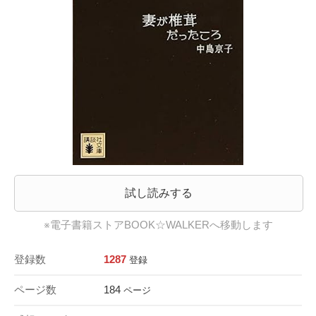
試し読みする
※電子書籍ストアBOOK☆WALKERへ移動します
登録数
1287
登録
ページ数
184
ページ