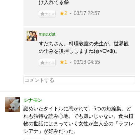
け入れてる😆
★2
03/17 22:57
ナイス
mae.dat
すだちさん。料理教室の先生が、世界観
の歪みを後押ししますね(◍˃̶ᗜ˂̶◍)。
★1
03/18 04:55
ナイス
シナモン
謎めいたタイトルに惹かれて。5つの短編集。ど
れも独特な読み心地。でも嫌いじゃない。食虫植
物の世話にはまっていく女性が主人公の「ラフレ
シアナ」が好みだった。