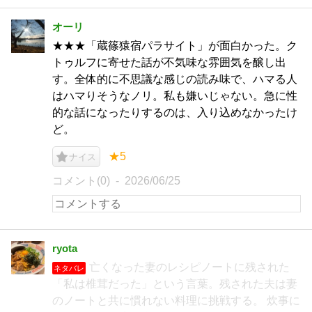
オーリ
★★★「蔵篠猿宿パラサイト」が面白かった。ク
トゥルフに寄せた話が不気味な雰囲気を醸し出
す。全体的に不思議な感じの読み味で、ハマる人
はハマりそうなノリ。私も嫌いじゃない。急に性
的な話になったりするのは、入り込めなかったけ
ど。
★5
ナイス
コメント(0)
2026/06/25
ryota
亡くなった妻のレシピノートに残された
ネタバレ
「私は椎茸だった」という言葉。残された夫は妻
のノートと共に慣れない料理に挑戦する。 炊事に