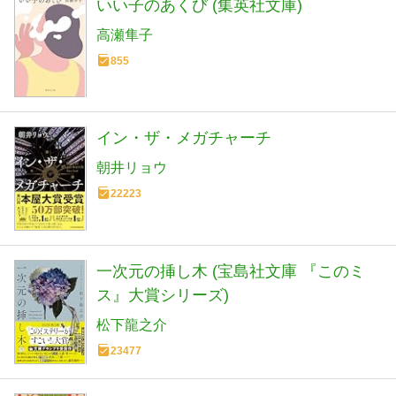
いい子のあくび (集英社文庫)
高瀬隼子
855
イン・ザ・メガチャーチ
朝井リョウ
22223
一次元の挿し木 (宝島社文庫 『このミ
ス』大賞シリーズ)
松下龍之介
23477