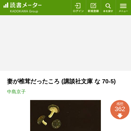
ログイン
新規登録
本を探
妻が椎茸だったころ (講談社文庫 な 70-5)
中島京子
感想
362