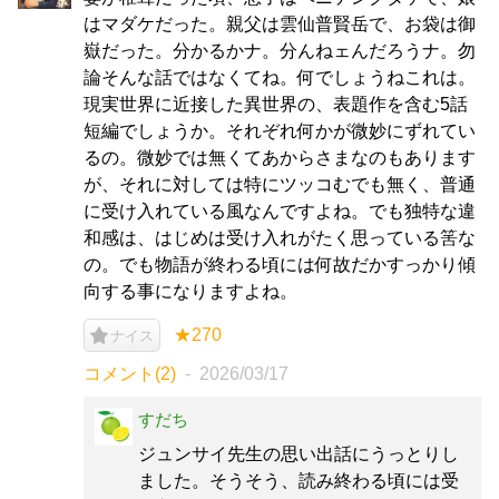
はマダケだった。親父は雲仙普賢岳で、お袋は御
嶽だった。分かるかナ。分んねェんだろうナ。勿
論そんな話ではなくてね。何でしょうねこれは。
現実世界に近接した異世界の、表題作を含む5話
短編でしょうか。それぞれ何かが微妙にずれてい
るの。微妙では無くてあからさまなのもあります
が、それに対しては特にツッコむでも無く、普通
に受け入れている風なんですよね。でも独特な違
和感は、はじめは受け入れがたく思っている筈な
の。でも物語が終わる頃には何故だかすっかり傾
向する事になりますよね。
★270
ナイス
コメント(2)
2026/03/17
すだち
ジュンサイ先生の思い出話にうっとりし
ました。そうそう、読み終わる頃には受