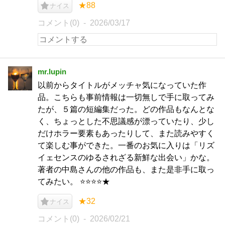
★88
ナイス
コメント(0)
2026/03/17
mr.lupin
以前からタイトルがメッチャ気になっていた作
品。こちらも事前情報は一切無しで手に取ってみ
たが、５篇の短編集だった。どの作品もなんとな
く、ちょっとした不思議感が漂っていたり、少し
だけホラー要素もあったりして、また読みやすく
て楽しむ事ができた。一番のお気に入りは「リズ
イェセンスのゆるされざる新鮮な出会い」かな。
著者の中島さんの他の作品も、また是非手に取っ
てみたい。 ⭐⭐⭐⭐★
★32
ナイス
コメント(0)
2026/02/21