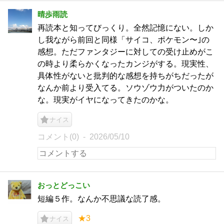
晴歩雨読
再読本と知ってびっくり。全然記憶にない。しか
し我ながら前回と同様「サイコ、ポケモン〜｣の
感想。ただファンタジーに対しての受け止めがこ
の時より柔らかくなったカンジがする。現実性、
具体性がないと批判的な感想を持ちがちだったが
なんか前より受入てる。ソウゾウ力がついたのか
な。現実がイヤになってきたのかな。
ナイス
コメント(0)
2026/05/10
おっとどっこい
短編５作。なんか不思議な読了感。
★3
ナイス