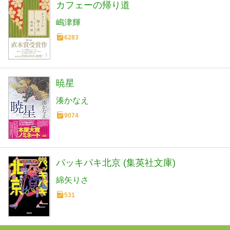
カフェーの帰り道
嶋津輝
6283
暁星
湊かなえ
9074
パッキパキ北京 (集英社文庫)
綿矢りさ
531