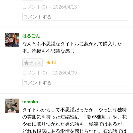
コメント(0)
2026/04/13
はるごん
なんとも不思議なタイトルに惹かれて購入した
本。読後も不思議な感じ。
★13
ナイス
コメント(0)
2026/04/09
tomoko
タイトルからして不思議だったが，やっぱり独特
の雰囲気を持った短編5話。「妻が椎茸‥」や、花
や石に取りつかれた男の話も、極端ではあるが、
どれも根底にある愛情を感じられた。石の話では