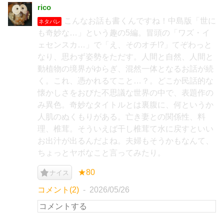
rico
こんなお話も書くんですね！中島版「世に
ネタバレ
も奇妙な…」という趣の5編。冒頭の「ワズ・イ
ェセンスカ…」で「え、そのオチ!?」てぞわっと
なり、思わず姿勢をただす。人間と自然、人間と
動植物の境界がゆらぎ、混然一体となるお話が続
く。これ、憑かれるてこと…？。どこか民話的な
懐かしさをおびた不思議な世界の中で、表題作の
み異色。奇妙なタイトルとは裏腹に、何というか
人肌のぬくもりがある。亡き妻との関係性、料
理、椎茸。そういえば干し椎茸て水に戻すといい
お出汁が出るんだよね。夫婦もそうかもなんて、
ちょっとヤボなこと言ってみたり。
★80
ナイス
コメント(2)
2026/05/26