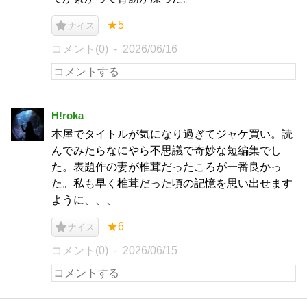
★5
ナイス
コメント(0)
2026/06/16
H!roka
本屋でタイトルが気になり過ぎてジャケ買い。読
んでみたらなにやら不思議で奇妙な短編集でし
た。表題作の妻が椎茸だったころが一番良かっ
た。私も早く椎茸だった頃の記憶を思い出せます
ように、、、
★6
ナイス
コメント(0)
2026/06/15