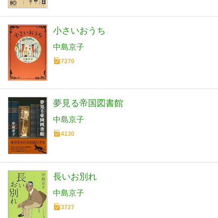
小さいおうち
中島京子
7270
夢見る帝国図書館
中島京子
4130
長いお別れ
中島京子
3727