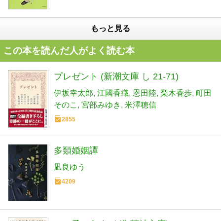
もっと見る
この本を読んだ人がよく読む本
プレゼント (新潮文庫 し 21-71)
伊坂幸太郎
江國香織
恩田陸
梨木香歩
町田
そのこ
宮部みゆき
米澤穂信
2855
多類婚姻譚
凪良ゆう
4209