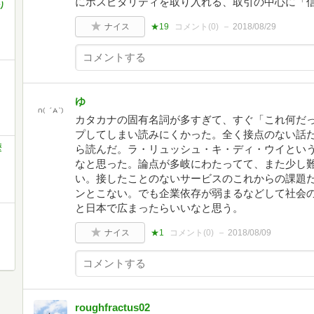
にホスピタリティを取り入れる、取引の中心に「
り
ナイス
★19
コメント(
0
)
2018/08/29
ゆ
カタカナの固有名詞が多すぎて、すぐ「これ何だ
プしてしまい読みにくかった。全く接点のない話
歴
ら読んだ。ラ・リュッシュ・キ・ディ・ウイとい
なと思った。論点が多岐にわたってて、また少し
い。接したことのないサービスのこれからの課題
ンとこない。でも企業依存が弱まるなどして社会
と日本で広まったらいいなと思う。
ナイス
★1
コメント(
0
)
2018/08/09
roughfractus02