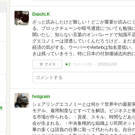
Daichi.K
ざっと読みしたけど難しい！どこが重要か読みに
る。プロックチェーンや暗号通貨についても勉強になった。
聞いたし、知らない言葉のオンパレードで知識不
グエコノミーは浸透していくんだろうけど、まだ
経済の気がする。ウーバーやAirbnbは知名度低
きは残っていきそう。特に日本の付加価値志向的
ナイス
★2
コメント(
0
)
2018/11/19
hotgrain
シェアリングエコノミーとは何か？世界中の最新
問
モデル、雇用制度などすべてを解説。ビジネスと
る市場が作られる。・資産、スキル、時間などあ
会が生まれる。・中央集権的な組織より民間ネッ
事の多くは請負の仕事に取って代わられる。自分