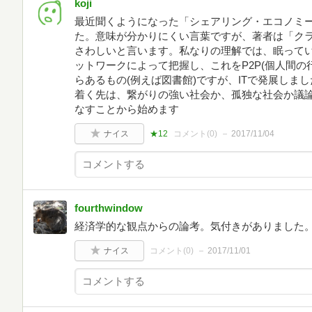
koji
最近聞くようになった「シェアリング・エコノミ
た。意味が分かりにくい言葉ですが、著者は「ク
さわしいと言います。私なりの理解では、眠ってい
ットワークによって把握し、これをP2P(個人間の
らあるもの(例えば図書館)ですが、ITで発展しま
着く先は、繋がりの強い社会か、孤独な社会か議
なすことから始めます
ナイス
★12
コメント(
0
)
2017/11/04
fourthwindow
経済学的な観点からの論考。気付きがありました
ナイス
コメント(
0
)
2017/11/01