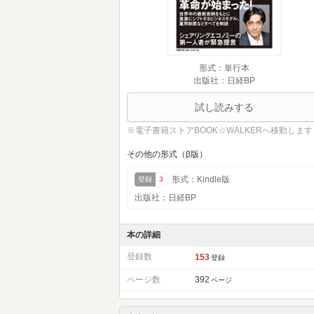
形式：単行本
出版社：日経BP
試し読みする
※電子書籍ストアBOOK☆WALKERへ移動します
その他の形式（β版）
形式：Kindle版
登録
3
出版社：日経BP
本の詳細
登録数
153
登録
ページ数
392
ページ