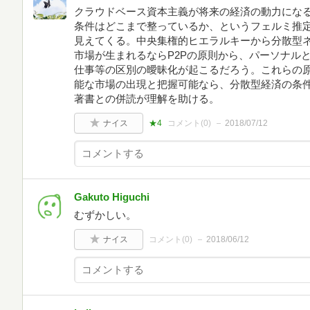
クラウドベース資本主義が将来の経済の動力にな
条件はどこまで整っているか、というフェルミ推
見えてくる。中央集権的ヒエラルキーから分散型
市場が生まれるならP2Pの原則から、パーソナル
仕事等の区別の曖昧化が起こるだろう。これらの
能な市場の出現と把握可能なら、分散型経済の条
著書との併読が理解を助ける。
ナイス
★4
コメント(
0
)
2018/07/12
Gakuto Higuchi
むずかしい。
ナイス
コメント(
0
)
2018/06/12