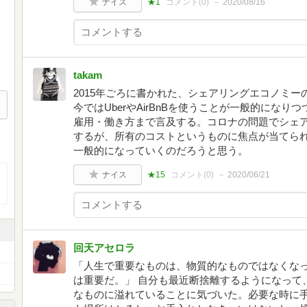
ナイス
★1
コメント(
0
)
2020/08/16
takam
2015年ごろに書かれた、シェアリングエコノミ
今ではUberやAirBnBを使うことが一般的にな
雇用・働き方まで言及する。コロナの問題でシェ
するが、所有のコストというものに焦点が当てら
一般的になっていくのだろうと思う。
ナイス
★15
コメント(
0
)
2020/06/21
回天アセロラ
「人生で重要なものは、物質的なものではなくな
は重要だ。」 自分も最近断捨離するようになって
なものに溢れていることに気づいた。必要な時に