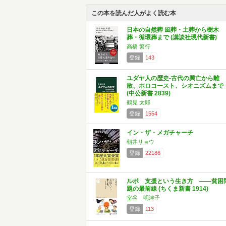
この本を読んだ人がよく読む本
日本の自然葬 風葬・土葬から樹木
葬・循環葬まで (講談社現代新書)
高橋 繁行
登録
143
ユダヤ人の歴史-古代の興亡から離
散、ホロコースト、シオニズムまで
(中公新書 2839)
鶴見 太郎
登録
1554
イン・ザ・メガチャーチ
朝井リョウ
登録
22186
ルポ 支援という生き方 ――貧困
題の最前線 (ちくま新書 1914)
室谷 明津子
登録
113