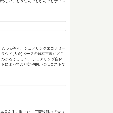
煩わしい。もうなんでもかんでもサブス
Airbnb等々、シェアリングエコノミー
ラウド(大衆)ベースの資本主義がどこ
わかるでしょう。 シェアリング自体
ットによってより効率的かつ低コストで
なり本書を手に取った。三菱総研の『未来