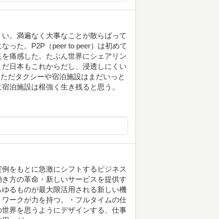
くい。満遍なく大事なことが散らばって
P2P（peer to peer）は初めて
足を痛感した。たぶん世界にシェアリン
まだ日本もこれからだし、浸透しにくい
い。ただタクシーや宿泊施設はまだいっと
に宿泊施設は根強く生き残ると思う。
実例をもとに急激にシフトするビジネス
働き方の革命・新しいサービスを提供す
らゆるものが最大限活用される新しい機
トワークが力を持つ。・フルタイムの仕
の世界を思うようにデザインする、仕事