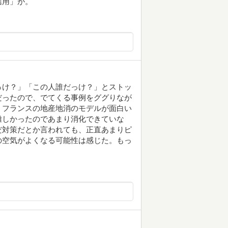
信用」が。
っけ？」「この人誰だっけ？」とストッ
だったので、でてくる事例をググりなが
うフランスの地産地消のモデルが面白い
難しかったのであまり消化できていな
だ対策だとか言われても、正直あまりピ
の空気がよくなる可能性は感じた。もっ