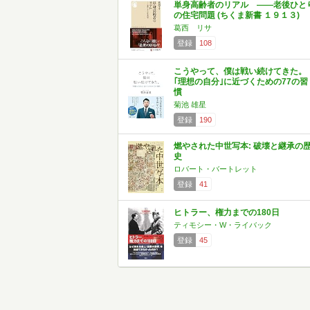
単身高齢者のリアル ――老後ひと
の住宅問題 (ちくま新書 １９１３)
葛西 リサ
登録
108
こうやって、僕は戦い続けてきた。
｢理想の自分｣に近づくための77の習
慣
菊池 雄星
登録
190
燃やされた中世写本: 破壊と継承の
史
ロバート・バートレット
登録
41
ヒトラー、権力までの180日
ティモシー・W・ライバック
登録
45