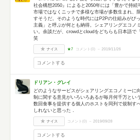
社会構想2050』によると2050年には「豊かで
市場ではなくニッチで多様な市場が多数生まれ、
すそうだ。そのような時代にはP2Pの仕組みがぴ
主義」と呼ぶが何とも納得。シェアリングエコノ
い。余談だが、crowdとcloudをどちらも日本
笑
ナイス
★7
コメント(
0
)
2019/11/26
ドリアン・グレイ
どのようなサービスがシェアリングエコノミーに
制に関する意見がいろいろあるが毎月何千万とい
数回食事を提供する個人のホストを同列で規制す
しれないと思った．
ナイス
コメント(
0
)
2019/09/28