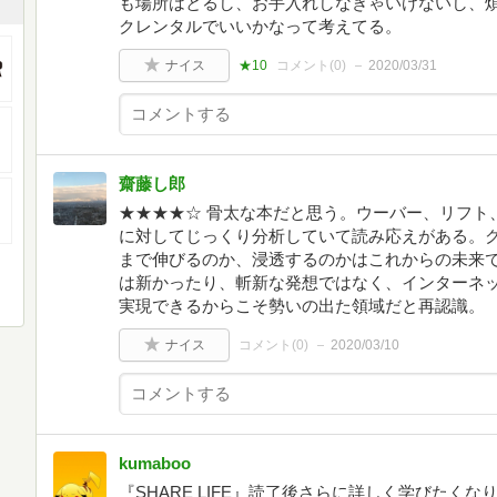
も場所はとるし、お手入れしなきゃいけないし、
クレンタルでいいかなって考えてる。
ナイス
★10
コメント(
0
)
2020/03/31
齋藤し郎
★★★★☆ 骨太な本だと思う。ウーバー、リフト、
に対してじっくり分析していて読み応えがある。ク
まで伸びるのか、浸透するのかはこれからの未来で
は新かったり、斬新な発想ではなく、インターネ
実現できるからこそ勢いの出た領域だと再認識。
ナイス
コメント(
0
)
2020/03/10
kumaboo
『SHARE LIFE』読了後さらに詳しく学びたく