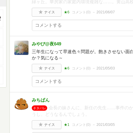
緑ヶ丘。華房家の家庭内環境複雑な……。黄山高
ナイス
★6
コメント(
0
)
2021/06/07
みやび@夜649
三年生になって早速色々問題が。飽きさせない面
か？気になる～
ナイス
★6
コメント(
0
)
2021/05/03
みちぱん
会長の妹さんに、新任の先生……事件の
ネタバレ
うし、どうなるんでしょう。
ナイス
★1
コメント(
0
)
2021/03/05