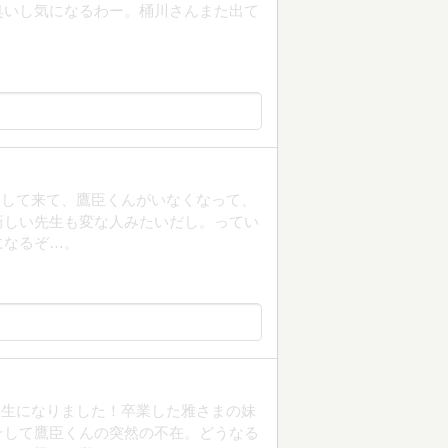
臭いし気になるわー。桶川さんまた出て
学して来て、鷹臣くんがいなくなって、
新しい先生も変な人みたいだし。ってい
になるぞ…。
年生になりました！卒業した雅さまの妹
そして鷹臣くんの突然の不在。どうなる