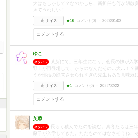
犬はもしかして？なのかしら。新担任も何か胡散
きてうれしい！
ナイス
★16
コメント(
0
)
2023/01/02
ゆこ
某所にて。三年生になり、会長の妹が入
ネタバレ
野上が再登場して、からのなんだその…犬…！？
うか部活の顧問させられすぎの先生もある意味気
ナイス
★1
コメント(
0
)
2022/02/22
芙蓉
長らく積んでたのを読む。真冬たちは三
ネタバレ
藤子が入学してきた。ただものではなさそうね。