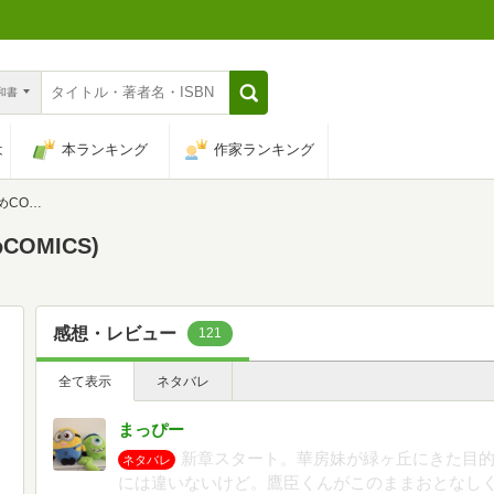
n和書
は
本ランキング
作家ランキング
ICS)
OMICS)
感想・レビュー
121
全て表示
ネタバレ
まっぴー
新章スタート。華房妹が緑ヶ丘にきた目
ネタバレ
には違いないけど。鷹臣くんがこのままおとなし