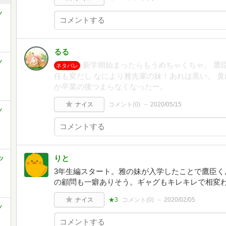
ッ
るる
ッ
新学期始まったらもうめちゃくちゃ。 鷹
ネタバレ
任も変だし なにより雅先輩の妹！あれは黒い。 
か卒業の後つまらなくなったー。
ナイス
コメント(
0
)
2020/05/15
ッ
りと
ッ
3年生編スタート。雅の妹が入学したことで鷹臣く
の顧問も一癖ありそう。ギャグもキレキレで相変
ナイス
★3
コメント(
0
)
2020/02/05
ッ