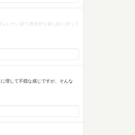
り。嬉しい〜。総て巻末折り返し絵に持って
以前に増して不穏な感じですが、そんな