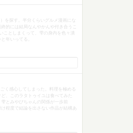
り）を探す。半分くらいグルメ漫画にな
最終的には結局なんやかんや付き合うこ
いことしまくって、雫の身内を色々潰
外と年いってる。
すごく感心してしまった。料理を極める
けど、このラタトゥイユは食べてみた
 雫とみやびちゃんの関係が一歩前
付け程度で結論を出さない作品が結構あ
？