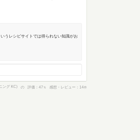
ういうレシビサイトでは得られない知識がお
ニング KC)
の
評価
47
感想・レビュー
14
％
件