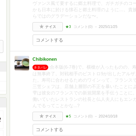
ヴァンス風て要するに郷土料理で、ガチガチのコ
かも日本に於ける懐石と郷土料理のように…。貴
らではのグラデーションだな〜。
ナイス
★3
コメント(
0
)
2025/11/25
Chibikonen
合本版(6-7巻)で。横槍が入ったものの
ネタバレ
は無事終了。対戦相手のビストロ9が出したアルザ
た。寿司に合わせるためのワインって、フランス
三笠シェフは、店舗上層部の不正を暴いたことに
雫は彼女のフランスでの新規開業を手伝うことに
働いていたレストランの社長と仏人夫人にもエン
んでるってことかな...?
ナイス
★5
コメント(
0
)
2024/10/18