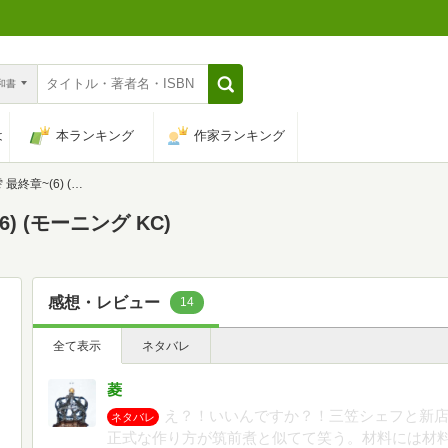
n和書
は
本ランキング
作家ランキング
) (モーニング KC)
) (モーニング KC)
感想・レビュー
14
全て表示
ネタバレ
菱
え？！いいんですか？！三笠シェフと新
ネタバレ
正式な作り方が筑前煮と似てて笑う。材料には材