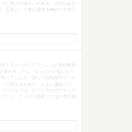
ースと違った味わいがある…それはあた
族、王家という食の頂点を極めた文化な
、寿司とワインのマリアージュの真剣勝負
ス産のキュヴェ・ギョタクが気になっ
で作ってたんだ。同じく対戦相手だった
よって店を追われた。しかし縁あって、
。フランスでは、かつてみやびちゃんが
カウント。どうやら倒産？には一青が絡