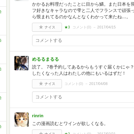
かかるお料理だったことに目から鱗。また日本を
フ好きなキャラなので雫と二人でフランスで頑張
モ
ら恨まれてるのかなんとなくわかって来たね…。
ナイス
★3
コメント(
0
)
2017/04/15
モ
めるるまるる
読了。 7巻予約してあるからもうすぐ届くかにゃ？
モ
したくなった人はわたしの他にもいるはずだ！
ナイス
コメント(
0
)
2017/04/08
モ
rinrin
この漫画読むとワインが欲しくなる。
モ