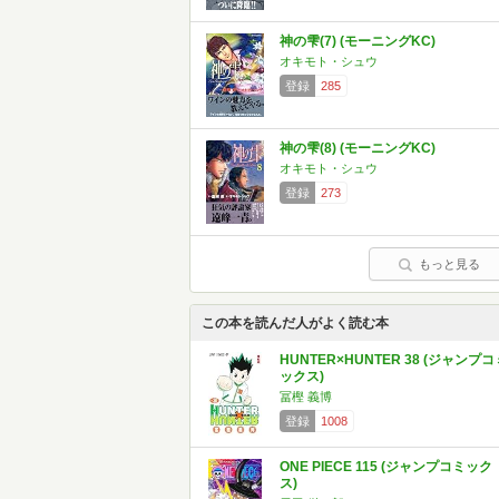
神の雫(7) (モーニングKC)
オキモト・シュウ
登録
285
神の雫(8) (モーニングKC)
オキモト・シュウ
登録
273
もっと見る
この本を読んだ人がよく読む本
HUNTER×HUNTER 38 (ジャンプコ
ックス)
冨樫 義博
登録
1008
ONE PIECE 115 (ジャンプコミック
ス)