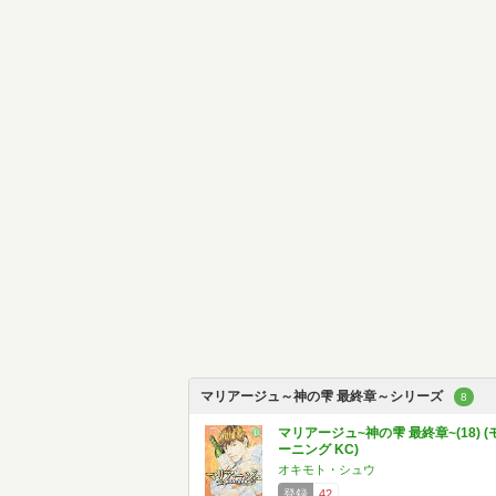
マリアージュ～神の雫 最終章～シリーズ
8
マリアージュ~神の雫 最終章~(18) (
ーニング KC)
オキモト・シュウ
登録
42