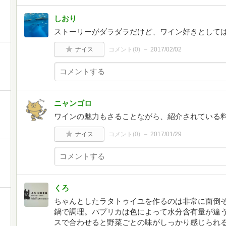
しおり
ストーリーがダラダラだけど、ワイン好きとして
ナイス
コメント(
0
)
2017/02/02
ニャンゴロ
ワインの魅力もさることながら、紹介されている
ナイス
コメント(
0
)
2017/01/29
くろ
ちゃんとしたラタトゥイユを作るのは非常に面倒
鍋で調理。パプリカは色によって水分含有量が違
スで合わせると野菜ごとの味がしっかり感じられる