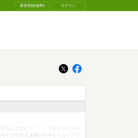
新規登録(無料)
ログイン
店立ち上げなんて！！！ラタトゥイユの
料それぞれの火加減があるもんな！プロ