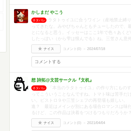
かしまだ やこう
ラタトゥイユに合うワイン（産地禁止縛
ネタバレ
ってきたな。みやびちゃんともチューしたので、
とになると思う。イッセーはここ1年で色々あくど
したっぽい（から雫は恨んでる）ね。三笠さん意
ナイス
コメント(
0
)
2024/07/18
想 詩拓@文芸サークル『文机』
「本当のラタトゥイユ」の作り方にもの
ネタバレ
ってこういうことなんですね。トマト味は苦手だ
い。ビストロ９や三笠シェフの再登場も嬉しい。
進？ 最近はメインが別にある場合ロマンスは味
るけど、この作品は決着をつけるつもりだろうか
ナイス
コメント(
0
)
2021/04/04