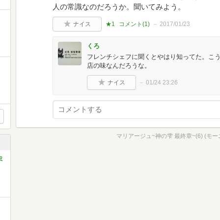
人の常識なのだろうか。聞いてみよう。
ナイス
★1
コメント(
1
)
2017/01/23
くろ
フレンチシェフに聞くとやはり知ってた。こ
店の味なんだろうな。
ナイス
01/24 23:26
マリアージュ~神の雫 最終章~(6) (モー
ミ