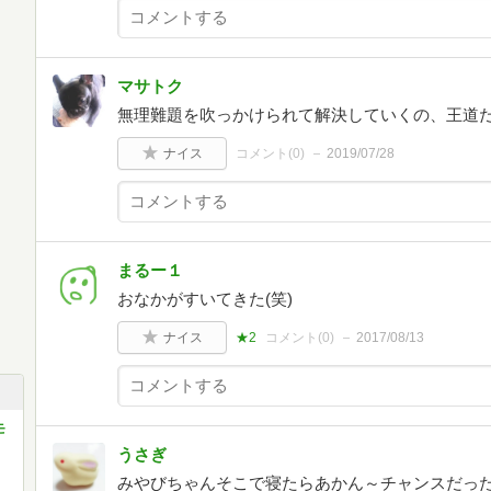
マサトク
無理難題を吹っかけられて解決していくの、王道
ナイス
コメント(
0
)
2019/07/28
まるー１
おなかがすいてきた(笑)
ナイス
★2
コメント(
0
)
2017/08/13
モ
うさぎ
みやびちゃんそこで寝たらあかん～チャンスだっ