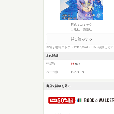
形式：コミック
出版社：講談社
試し読みする
※電子書籍ストアBOOK☆WALKERへ移動します
本の詳細
登録数
66
登録
ページ数
192
ページ
書店で詳細を見る