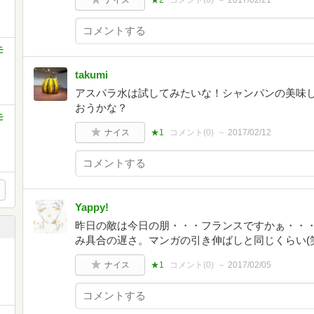
ナイス
★2
コメント(
0
)
2017/02/21
モ
takumi
アスパラ水は試してみたいな！シャンパンの美味
おうかな？
モ
ナイス
★1
コメント(
0
)
2017/02/12
Yappy!
昨日の敵は今日の朋・・・フランスですかぁ・・・
み具合の遅さ。マンガの引き伸ばしと同じくらい(笑
ナイス
★1
コメント(
0
)
2017/02/05