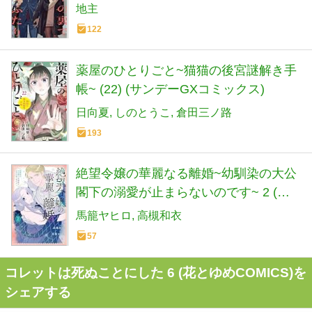
地主
122
薬屋のひとりごと~猫猫の後宮謎解き手
帳~ (22) (サンデーGXコミックス)
日向夏
しのとうこ
倉田三ノ路
193
絶望令嬢の華麗なる離婚~幼馴染の大公
閣下の溺愛が止まらないのです~ 2 (花
とゆめコミックススペシャル)
馬籠ヤヒロ
高槻和衣
57
コレットは死ぬことにした 6 (花とゆめCOMICS)を
シェアする