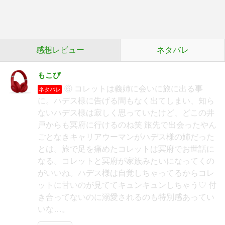
感想レビュー
ネタバレ
もこぴ
⑥ コレットは義姉に会いに旅に出る事
ネタバレ
に。ハデス様に告げる間もなく出てしまい、知ら
ないハデス様は寂しく思っていたけど、どこの井
戸からも冥府に行けるのね笑 旅先で出会ったやん
ごとなきキャリアウーマンがハデス様の姉だった
とは。旅で足を痛めたコレットは冥府でお世話に
なる。コレットと冥府が家族みたいになってくの
がいいね。ハデス様は自覚しちゃってるからコレ
ットに甘いのが見ててキュンキュンしちゃう♡ 付
き合ってないのに溺愛されるのも特別感あってい
いな…。