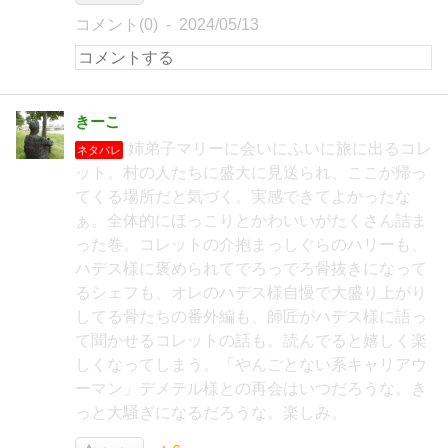
コメント(0)
2024/05/13
きーこ
姉弟子マリーに会いにふいに旅に出るコレ
ネタバレ
ット。村の人たちに盛大に見送られ、ここが帰っ
てくる場所だと気づく。実感できてよかったな
ぁ。全体的にほっこりとかわいいがたくさん詰ま
った巻。コレットの介抱まっしぐらのハリーも、
ハデス様に褒められてでろっでろ骨抜きになって
るシェフも、オレのハデス様自慢で大盛り上がり
してる骨たちの番外編も、師匠がハデス様に語っ
て聞かせるコレットの話も。読んでると嬉しく楽
しくなってしまう。「やんごとない系キャリアウ
ーマン」デメテル様との再会はいつだろうな。き
っと大騒ぎになるだろうな。楽しみ。