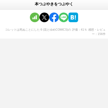
本つぶやきをつぶやく
コレットは死ぬことにした 6 (花とゆめCOMICS)
の
評価
41
％
感想・レビュ
ー
156
件