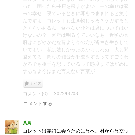
った 困ったら井戸を探すがよい 主の幸せは家
来の幸せ 寝ているときに耳をつままれると笑う
んですよ コレットも生き物じゃろ？ケガすると
きくらいあるん 食べないひとは席についてはい
けないの？ 冥府は明るくていいなあ 近頃の冥
府はにぎやかだな昔より今の方が皆生き生きして
いてよい 私は嬉しかったのかもしれぬ 犬と間
違えてる 周りの雑音が邪魔をするってすごくわ
かるでも相手を想っているって態度まではだめに
するなよ今はまだ言えない言葉が
ナイス
コメント(0)
2022/06/08
葉鳥
コレットは義姉に会うために旅へ。村から旅立つ