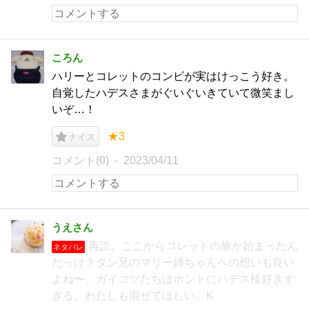
ころん
ハリーとコレットのコンビが実はけっこう好き。
自覚したハデスさまがぐいぐいきていて微笑まし
いぞ…！
★3
ナイス
コメント(0)
2023/04/11
うえさん
再読。ここからコレットの旅が始まったん
ネタバレ
だっけ？タン兄のマリー姉ちゃんへの想いも良い
よね〜。ガイコツたちはホントにハデス様好きす
ぎる。わたしも混ぜてほしい。K