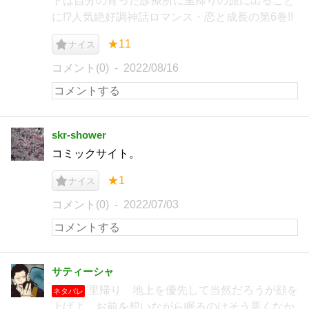
トは自分の育った診療所に里帰りの旅に出ること
に!?人気絶好調神話ロマンス・恋と成長の第6巻!!
★11
ナイス
コメント(0)
2022/08/16
skr-shower
コミックサイト。
★1
ナイス
コメント(0)
2022/07/03
サティーシャ
里帰り 地上を優先して当然だろうが顔を
ネタバレ
上げよ お前を想いながら眠るのはそう悪くなか