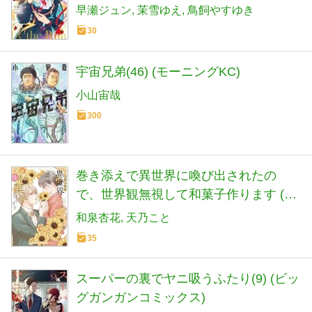
早瀬ジュン
茉雪ゆえ
鳥飼やすゆき
30
宇宙兄弟(46) (モーニングKC)
小山宙哉
300
巻き添えで異世界に喚び出されたの
で、世界観無視して和菓子作ります (4)
(マンガワンコミックス)
和泉杏花
天乃こと
35
スーパーの裏でヤニ吸うふたり(9) (ビッ
グガンガンコミックス)