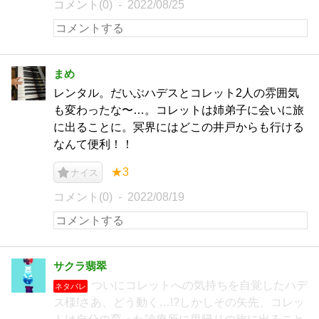
コメント(0)
2022/08/25
まめ
レンタル。だいぶハデスとコレット2人の雰囲気
も変わったな〜…。コレットは姉弟子に会いに旅
に出ることに。冥界にはどこの井戸からも行ける
なんて便利！！
★3
ナイス
コメント(0)
2022/08/19
サクラ翡翠
ついにコレットへの気持ちを自覚したハデ
ネタバレ
ス様!さあ、どう動く…!?しかしその矢先、コレッ