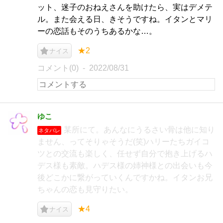
ット、迷子のおねえさんを助けたら、実はデメテ
ル。また会える日、きそうですね。イタンとマリ
ーの恋話もそのうちあるかな…。
★2
ナイス
コメント(0)
2022/08/31
ゆこ
某所にて。あんなにうるさい骨は他に知り
ネタバレ
ません、ってそりゃそうだ(笑)ハリーたちガイコ
ツとの交流も楽しく、任せず自分で抱き上げるハ
デス様も素敵。ハデス様の姉神様との出会いも今
後どこかに繋がっていくんですかね。イタンお兄
ちゃんの恋も見守りたい。
★4
ナイス