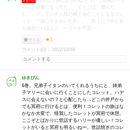
コレット旅に出るのはそういう理由か！ち
ネタバレ
ゃんと故郷になってた、、てとこは、潤んだ
わ、、そしてハデス様の横で休むことになるコレ
ット、一緒にときめいたわ、、。所々にツボがあ
る漫画だわほんと。ハリーが可愛い。
★1
ナイス
コメント(0)
2022/10/30
ゆきぴん
6巻。兄弟子イタンのいてくれるうちにと、姉弟
子マリーに会いに行くことにしたコレット。ハデ
スに会えないの？と心配したら…どこの井戸から
でも冥府に行けるとは、便利！コレットの旅はな
かなか大変で、怪我したコレットが冥府で休憩。
ここぞとばかりに世話するハリーが優しい！コレ
ットがいると冥府も明るいねー。世話焼きのコレ