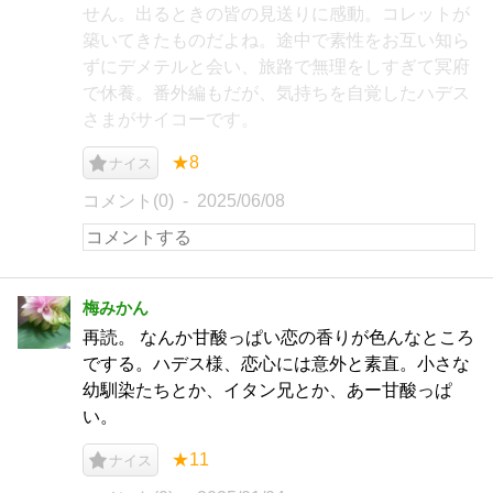
せん。出るときの皆の見送りに感動。コレットが
築いてきたものだよね。途中で素性をお互い知ら
ずにデメテルと会い、旅路で無理をしすぎて冥府
で休養。番外編もだが、気持ちを自覚したハデス
さまがサイコーです。
★8
ナイス
コメント(0)
2025/06/08
梅みかん
再読。 なんか甘酸っぱい恋の香りが色んなところ
でする。ハデス様、恋心には意外と素直。小さな
幼馴染たちとか、イタン兄とか、あー甘酸っぱ
い。
★11
ナイス