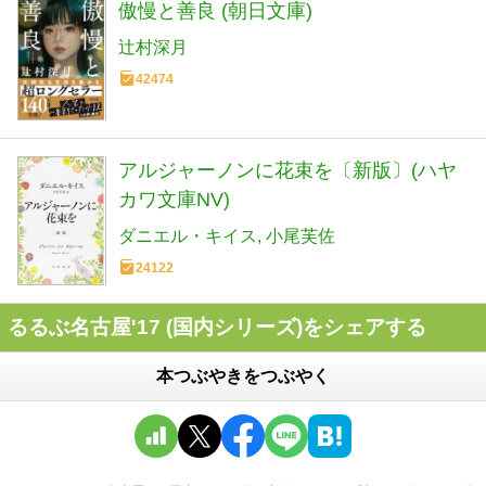
傲慢と善良 (朝日文庫)
辻村深月
42474
アルジャーノンに花束を〔新版〕(ハヤ
カワ文庫NV)
ダニエル・キイス
小尾芙佐
24122
るるぶ名古屋'17 (国内シリーズ)をシェアする
本つぶやきをつぶやく