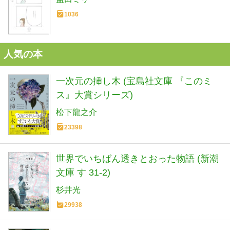
1036
人気の本
一次元の挿し木 (宝島社文庫 『このミ
ス』大賞シリーズ)
松下龍之介
23398
世界でいちばん透きとおった物語 (新潮
文庫 す 31-2)
杉井光
29938