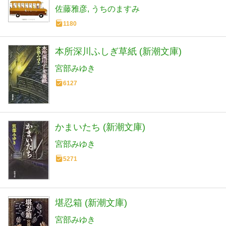
佐藤雅彦
うちのますみ
1180
本所深川ふしぎ草紙 (新潮文庫)
宮部みゆき
6127
かまいたち (新潮文庫)
宮部みゆき
5271
堪忍箱 (新潮文庫)
宮部みゆき