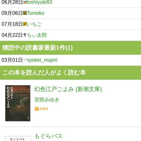
06月28日
toshiyuki83
09月06日
Tomoko
07月18日
いちご
04月22日
ちぃ太郎
積読中の読書家最新1件(1)
03月01日
syokei_majini
この本を読んだ人がよく読む本
幻色江戸ごよみ (新潮文庫)
宮部みゆき
4483
もぐらバス