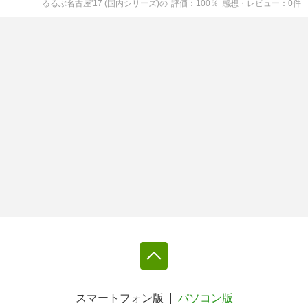
るるぶ名古屋'17 (国内シリーズ)
の
評価
100
％
感想・レビュー
0
件
スマートフォン版
パソコン版