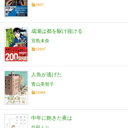
3907
成瀬は都を駆け抜ける
宮島未奈
12697
人魚が逃げた
青山美智子
10966
中年に飽きた夜は
益田ミリ