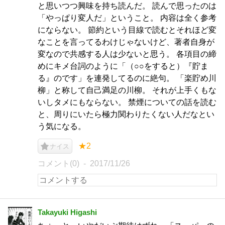
と思いつつ興味を持ち読んだ。 読んで思ったのは
「やっぱり変人だ」ということ。 内容は全く参考
にならない。 節約という目線で読むとそれほど変
なことを言ってるわけじゃないけど、著者自身が
変なので共感する人は少ないと思う。 各項目の締
めにキメ台詞のように「（○○をすると）『貯ま
る』のです」を連発してるのに絶句。 「楽貯め川
柳」と称して自己満足の川柳。 それが上手くもな
いしタメにもならない。 禁煙についての話を読む
と、周りにいたら極力関わりたくない人だなとい
う気になる。
★2
ナイス
コメント(0)
2017/11/26
Takayuki Higashi