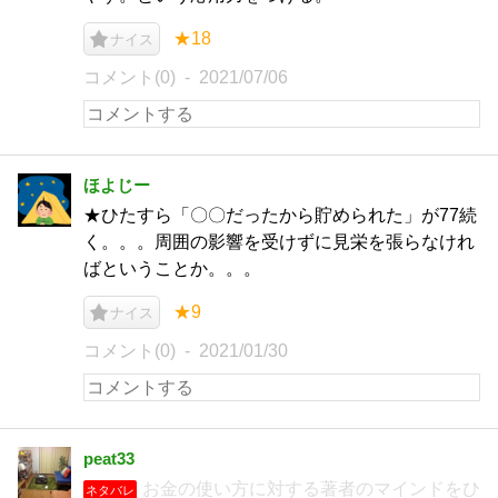
★18
ナイス
コメント(0)
2021/07/06
ほよじー
★ひたすら「〇〇だったから貯められた」が77続
く。。。周囲の影響を受けずに見栄を張らなけれ
ばということか。。。
★9
ナイス
コメント(0)
2021/01/30
peat33
お金の使い方に対する著者のマインドをひ
ネタバレ