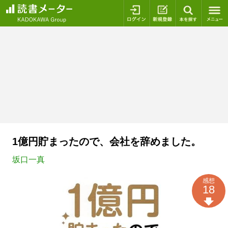
ログイン
新規登録
本を探
1億円貯まったので、会社を辞めました。
坂口一真
感想
18