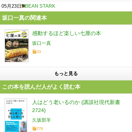
05月23日
BEAN STARK
坂口一真の関連本
感動するほど楽しい七厘の本
坂口一真
33
もっと見る
この本を読んだ人がよく読む本
人はどう老いるのか (講談社現代新書
2724)
久坂部羊
775