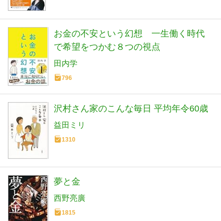
お金の不安という幻想 一生働く時代
で希望をつかむ８つの視点
田内学
796
沢村さん家のこんな毎日 平均年令60歳
益田ミリ
1310
夢と金
西野亮廣
1815