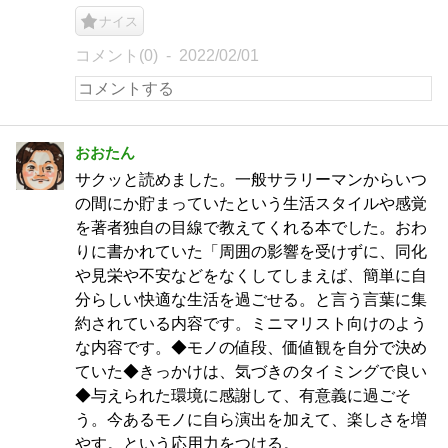
ナイス
コメント(0)
2022/02/01
おおたん
サクッと読めました。一般サラリーマンからいつ
の間にか貯まっていたという生活スタイルや感覚
を著者独自の目線で教えてくれる本でした。おわ
りに書かれていた「周囲の影響を受けずに、同化
や見栄や不安などをなくしてしまえば、簡単に自
分らしい快適な生活を過ごせる。と言う言葉に集
約されている内容です。ミニマリスト向けのよう
な内容です。◆モノの値段、価値観を自分で決め
ていた◆きっかけは、気づきのタイミングで良い
◆与えられた環境に感謝して、有意義に過ごそ
う。今あるモノに自ら演出を加えて、楽しさを増
やす。という応用力をつける。