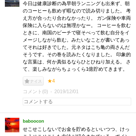
今日は健康診断の為早朝ランニングも出来ず、朝
のコーヒーも飲めず暇なので読み切りました。 考
え方が合ったり合わなかったり。 ガン保険や車両
保険に入らないのは無理かなー。 コーヒーを飲む
ときに、南国のビーチで寝そべって飲む自分をイ
メージしながら飲む。みたいなことが書いてあっ
てそれは好きでした。元ネタはこち亀の両さんだ
そうです。その巻を読みたくなりました。 印象的
な言葉は、何か真似るならひとひねり加える。 さ
て、楽しみながらちょっくら1億貯めてきます。
★4
ナイス
コメント(0)
2019/12/01
baboocon
せこせこしないでお金を貯めるといいつつ、けっ