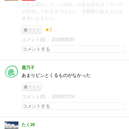
たすら紹介していく内容。お金を貯めるノウハウ
が詳述してある本ではない。浪費癖のある人には
参考になるかも。
★2
ナイス
コメント(0)
2020/09/25
鹿乃子
あまりピンとくるものがなかった
ナイス
コメント(0)
2020/07/24
たく26