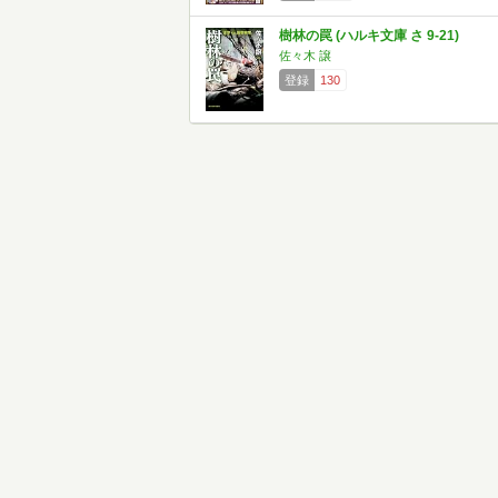
樹林の罠 (ハルキ文庫 さ 9-21)
佐々木 譲
登録
130