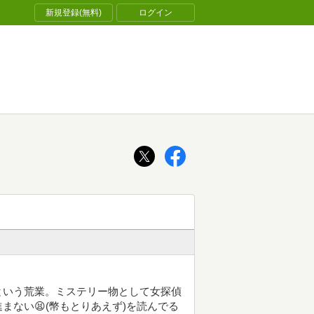
新規登録(無料)
ログイン
という荒業。ミステリー物として女探偵
ない😫(幣もとりあえず)を読んでる