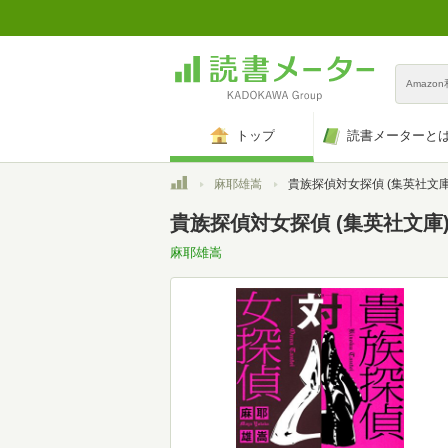
Amazo
トップ
読書メーターと
トップ
麻耶雄嵩
貴族探偵対女探偵 (集英社文庫
貴族探偵対女探偵 (集英社文庫)(K
麻耶雄嵩