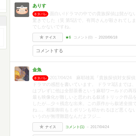
ありす
面白い!ドラマの中での貴族探偵は髭がな
ネタバレ
驚きでした（笑 第5話で、有岡さんが殺されてしま
でしかないですね。
ナイス
★6
コメント(
0
)
2020/06/18
金魚
2017/04/24 麻耶雄嵩『貴族探偵対
ネタバレ
ドラマの感想を書いています。 ドラマ3話までは
はブレずに他は全部茶番という麻耶ワールドの再現
最も映像化が難しいと思われる叙述トリック作品
したが…少々残念な出来。この原作から叙述全捨
ね…。相葉御前もミポリンも叩かれるほど悪くない
いうのが無理難題なんだよフジ…
ナイス
コメント(
1
)
2017/04/24