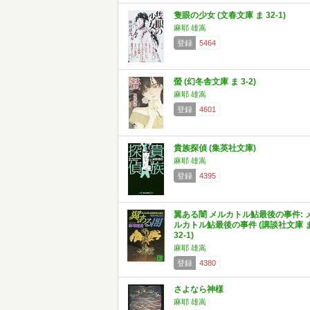
隻眼の少女 (文春文庫 ま 32-1)
麻耶 雄嵩
登録
5464
螢 (幻冬舎文庫 ま 3-2)
麻耶 雄嵩
登録
4601
貴族探偵 (集英社文庫)
麻耶 雄嵩
登録
4395
翼ある闇 メルカトル鮎最後の事件: 
ルカトル鮎最後の事件 (講談社文庫 
32-1)
麻耶 雄嵩
登録
4380
さよなら神様
麻耶 雄嵩