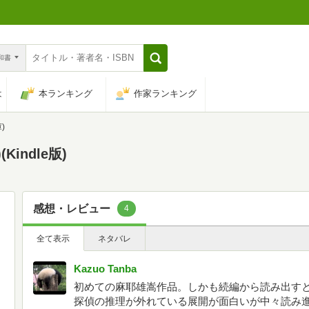
n和書
は
本ランキング
作家ランキング
)
indle版)
感想・レビュー
4
全て表示
ネタバレ
Kazuo Tanba
初めての麻耶雄嵩作品。しかも続編から読み出す
探偵の推理が外れている展開が面白いが中々読み進ま