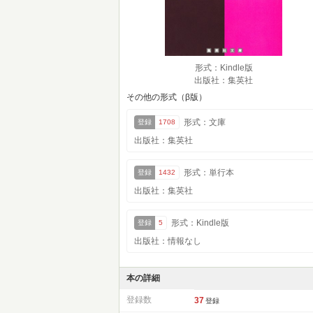
形式：Kindle版
出版社：集英社
その他の形式（β版）
形式：文庫
登録
1708
出版社：集英社
形式：単行本
登録
1432
出版社：集英社
形式：Kindle版
登録
5
出版社：情報なし
本の詳細
登録数
37
登録