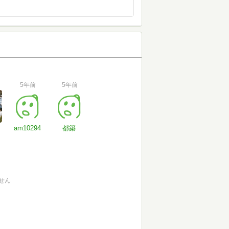
5年前
5年前
am10294
都築
せん