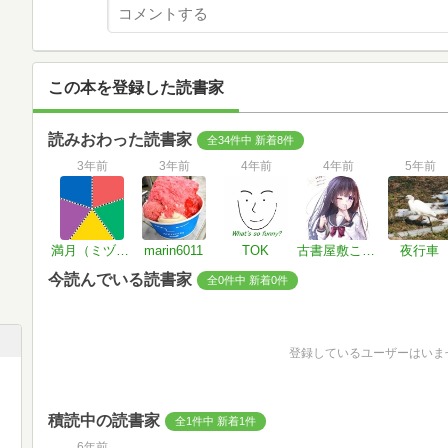
この本を登録した読書家
読みおわった読書家
全34件中 新着8件
3年前
3年前
4年前
4年前
5年前
満月（ミヅキ）
marin6011
TOK
古書屋敷こるの
夜行車
今読んでいる読書家
全0件中 新着0件
登録しているユーザーはいま
積読中の読書家
全1件中 新着1件
6年前