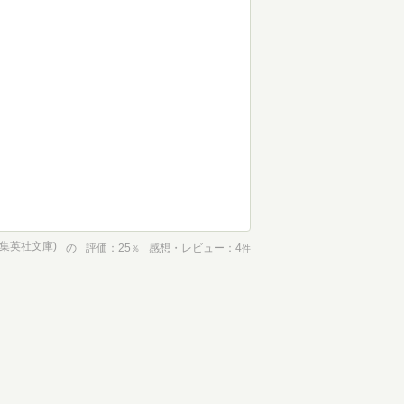
(集英社文庫)
の
評価
25
感想・レビュー
4
％
件