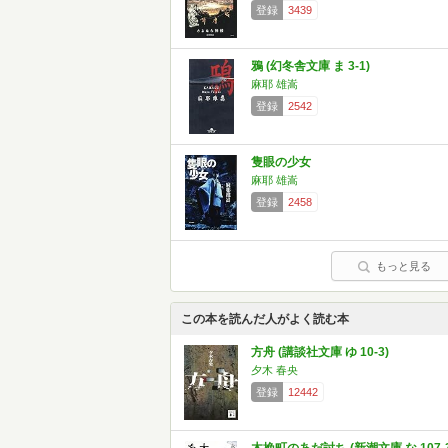
登録
3439
鴉 (幻冬舎文庫 ま 3-1)
麻耶 雄嵩
登録
2542
隻眼の少女
麻耶 雄嵩
登録
2458
もっと見る
この本を読んだ人がよく読む本
方舟 (講談社文庫 ゆ 10-3)
夕木 春央
登録
12442