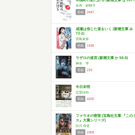
木挽町のあだ討ち (新潮文庫 な 107-3
永井 紗耶子
登録
2447
成瀬は信じた道をいく (新潮文庫 み
73-2)
宮島未奈
登録
1435
ラザロの迷宮 (新潮文庫 か 58-8)
神永 学
登録
219
今日未明
辻堂ゆめ
登録
4325
ファラオの密室 (宝島社文庫 『この
ス』大賞シリーズ)
白川 尚史
登録
2309