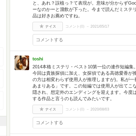
と、あれ？誤植っ？て表現が。意味が分からずGoo
ーなのかーと溜飲が下った。今まで読んだミステ
品は好きお薦めですね。
ナイス
コメント(
0
)
2021/05/17
toshi
2014本格ミステリ・ベスト10第一位の連作短編
今回は貴族探偵に加え、女探偵である高徳愛香が推
の方は相変わらず使用人が推理しますが)。私が一
あまりある」です。この短編では使用人が出てこ
隠され、想定外のエンディングを迎えます。今度
する作品と言うのも読んでみたいです。
ナイス
コメント(
0
)
2020/08/03