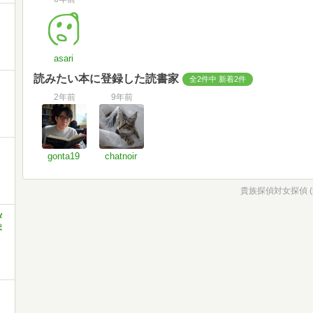
asari
読みたい本に登録した読書家
全2件中 新着2件
2年前
9年前
gonta19
chatnoir
貴族探偵対女探偵 
メ
ま