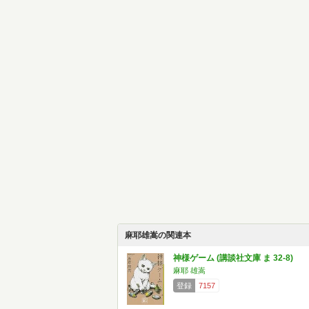
麻耶雄嵩の関連本
神様ゲーム (講談社文庫 ま 32-8)
麻耶 雄嵩
登録
7157