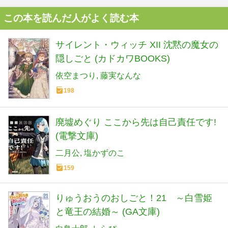
この本を読んだ人がよく読む本
サイレント・ウィッチ XII 沈黙の魔女の
隠しごと (カドカワBOOKS)
依空まつり
藤実なんな
198
廃墟めぐり ここから先は自己責任です!
(電撃文庫)
二月公
塩かずのこ
159
りゅうおうのおしごと！21 ～白雪姫
と竜王の結婚～ (GA文庫)