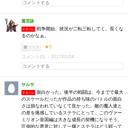
葛宮詠
戦争開始。状況が二転三転してく。長くな
ネタバレ
るのかなぁ。
★3
ナイス
コメント(0)
2017/01/24
サルサ
面白かった。後半の戦闘は、今までで最大
ネタバレ
のスケールだったが作品の持ち味のバトルの面白
さは損なわれていなくて良かった。敵の魔人達と
の差を痛感しているステラにとって、このヴァー
ミリオン皇国編は大きな成長の契機になりそう。
圧倒的な悪意に対して一輝とステラはどう戦って