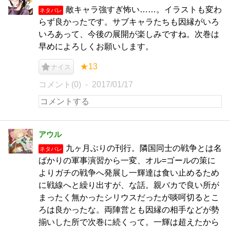
敵キャラ強すぎ怖い……。イラストも変わ
ネタバレ
らず良かったです。サブキャラたちも因縁がいろ
いろあって、今後の展開が楽しみですね。次巻は
早めによろしくお願いします。
★13
ナイス
コメント(0)
2017/01/17
アウル
九ヶ月ぶりの刊行。隣国同士の戦争とは名
ネタバレ
ばかりの軍事演習から一変、オル=ゴールの策に
よりガチの戦争へ発展し一輝達は食い止めるため
に戦線へと繰り出すが、な話。親バカで良い所が
まったく無かったシリウスだったが啖呵切るとこ
ろは良かったな。両陣営とも因縁の相手などが勢
揃いした所で次巻に続くって。一輝は超えたから