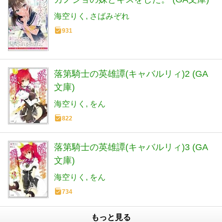
海空りく
さばみぞれ
931
落第騎士の英雄譚(キャバルリィ)2 (GA
文庫)
海空りく
をん
822
落第騎士の英雄譚(キャバルリィ)3 (GA
文庫)
海空りく
をん
734
もっと見る