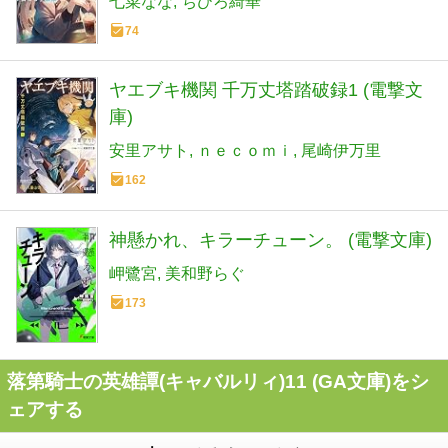
七菜なな
ちひろ綺華
74
ヤエブキ機関 千万丈塔踏破録1 (電撃文
庫)
安里アサト
ｎｅｃｏｍｉ
尾崎伊万里
162
神懸かれ、キラーチューン。 (電撃文庫)
岬鷺宮
美和野らぐ
173
落第騎士の英雄譚(キャバルリィ)11 (GA文庫)をシ
ェアする