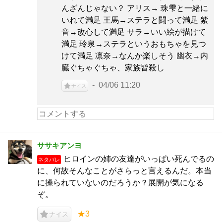
んざんじゃない？ アリス→ 珠雫と一緒に
いれて満足 王馬→ステラと闘って満足 紫
音→改心して満足 サラ→いい絵が描けて
満足 玲泉→ステラというおもちゃを見つ
けて満足 凛奈→なんか楽しそう 幽衣→内
臓ぐちゃぐちゃ、家族皆殺し
04/06 11:20
ナイス
ササキアンヨ
ヒロインの姉の友達がいっぱい死んでるの
ネタバレ
に、何故そんなことがさらっと言えるんだ。本当
に操られていないのだろうか？展開が気になる
ぞ。
★3
ナイス