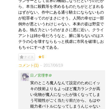
ランサーとして世界の機能になったというのだか
ら、本当に殺戮等を求めるものたちがとどまれる
はずがない。作中にある通り騎士にならないもの
が犯罪者ってのがまさにそう。人間の幸せは一部
例外が悪というわけじゃない。本来の姿は野蛮で
ある。独占力というのがまさに悪に近い。クライ
アントは姉か母だろうなと。腑に落ちないのはス
テラの心を壊すならもっと残虐に市民を破壊しお
もちゃにすべきである。
★6
ナイス
コメント(1)
2017/06/19
日ノ宮理李＠
実のところ魔人なんて設定のためにイッ
キの技術よりもよっぽど魔力ランクが高
い化物が魔人になったが強くなってしま
う可能性がごく当たり前だから、もはや
能力者バトルになってしまうんじゃない