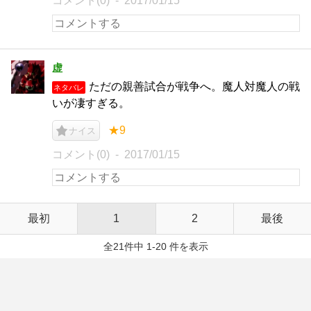
コメント(0)
2017/01/15
虚
ただの親善試合が戦争へ。魔人対魔人の戦
ネタバレ
いが凄すぎる。
★9
ナイス
コメント(0)
2017/01/15
最初
1
2
最後
全21件中 1-20 件を表示