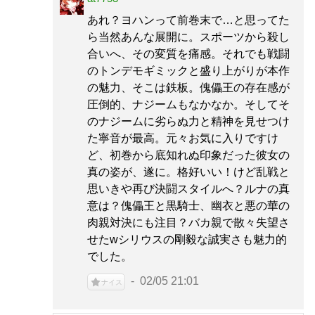
あれ？ヨハンって前巻末で…と思ってた
ら当然あんな展開に。スポーツから殺し
合いへ、その変質を痛感。それでも戦闘
のトンデモギミックと盛り上がりが本作
の魅力、そこは鉄板。傀儡王の存在感が
圧倒的、ナジームもなかなか。そしてそ
のナジームに劣らぬ力と精神を見せつけ
た寧音が最高。元々お気に入りですけ
ど、初巻から底知れぬ印象だった彼女の
真の姿が、遂に。格好いい！けど乱戦と
思いきや再び決闘スタイルへ？ルナの真
意は？傀儡王と黒騎士、幽衣と悪の華の
肉親対決にも注目？バカ親で散々失望さ
せたwシリウスの剛毅な誠実さも魅力的
でした。
02/05 21:01
ナイス