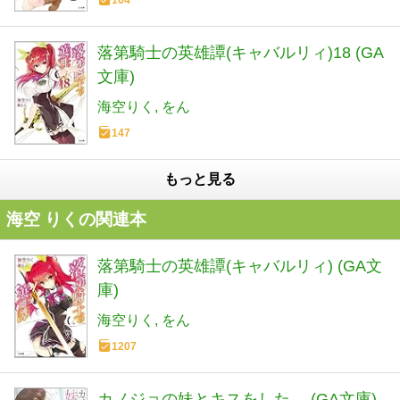
落第騎士の英雄譚(キャバルリィ)18 (GA
文庫)
海空りく
をん
147
もっと見る
海空 りくの関連本
落第騎士の英雄譚(キャバルリィ) (GA文
庫)
海空りく
をん
1207
カノジョの妹とキスをした。 (GA文庫)