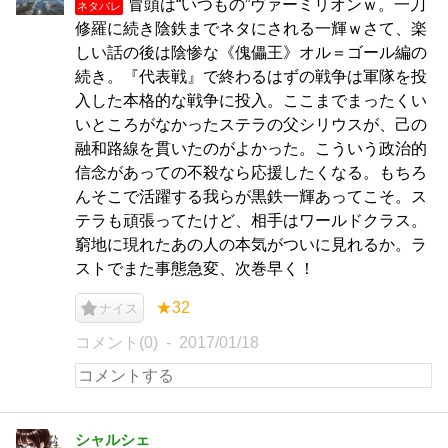
冒頭は“いつもの”ヴァーミリオンｗ。一刀
ネタバレ
修羅に続き陰鉄までネタにされる一輝ｗさて、楽
しい話の後は陰惨な《傀儡王》オル＝ゴール編の
続き。『代表戦』で終わるはずの戦争は軍隊を投
入した本格的な戦争に投入。ここまでまったくい
いところがなかったステラの父シリウスが、己の
融和路線を貫いたのがよかった。こういう政治的
信念があっての不殺なら応援したくなる。もちろ
んそこで活躍する我らが黒鉄一輝あってこそ。ス
テラも頑張ってたけど、相手はワールドクラス。
窮地に現れたあの人の本気がついに見れるか。ラ
ストでまた事態急変、次巻早く！
★32
ナイス
コメント(0)
2017/01/18
シャルシェ