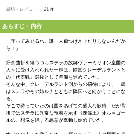
感想・レビュー
21
件
あらすじ・内容
「守ってみせるわ。誰一人傷つけさせたりしないんだか
ら！」
紆余曲折を経つつもステラの故郷ヴァーミリオン皇国の
人々に受け入れられた一輝は、隣国クレーデルラントと
の『代表戦』選抜として準備を進めていた。
そんな中、クレーデルラント側からの招待により、一輝
はステラやその姉ルナとともに隣国へと向かうことにな
る。
そこで待っていたのは国をあげての盛大な歓待。だが背
後ではステラに異常な執着を示す《傀儡王》オル＝ゴー
ルの、想像を絶する悪意が蠢動し始めていた。