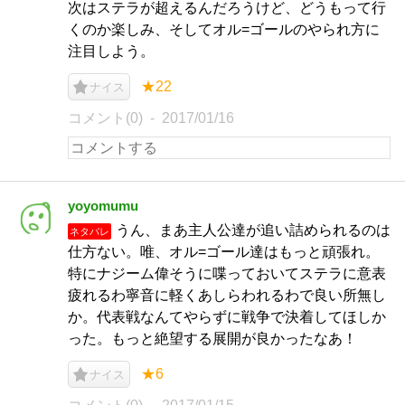
次はステラが超えるんだろうけど、どうもって行
くのか楽しみ、そしてオル=ゴールのやられ方に
注目しよう。
★22
ナイス
コメント(0)
2017/01/16
yoyomumu
うん、まあ主人公達が追い詰められるのは
ネタバレ
仕方ない。唯、オル=ゴール達はもっと頑張れ。
特にナジーム偉そうに喋っておいてステラに意表
疲れるわ寧音に軽くあしらわれるわで良い所無し
か。代表戦なんてやらずに戦争で決着してほしか
った。もっと絶望する展開が良かったなあ！
★6
ナイス