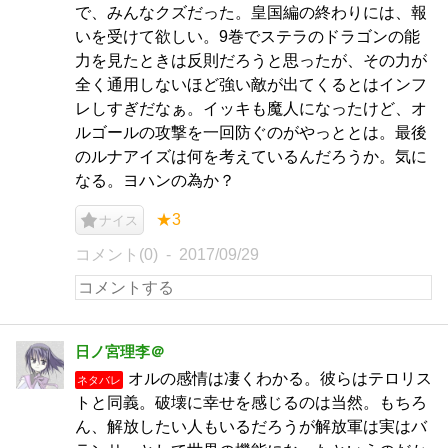
で、みんなクズだった。皇国編の終わりには、報
いを受けて欲しい。9巻でステラのドラゴンの能
力を見たときは反則だろうと思ったが、その力が
全く通用しないほど強い敵が出てくるとはインフ
レしすぎだなぁ。イッキも魔人になったけど、オ
ルゴールの攻撃を一回防ぐのがやっととは。最後
のルナアイズは何を考えているんだろうか。気に
なる。ヨハンの為か？
★3
ナイス
コメント(0)
2017/09/29
日ノ宮理李＠
オルの感情は凄くわかる。彼らはテロリス
ネタバレ
トと同義。破壊に幸せを感じるのは当然。もちろ
ん、解放したい人もいるだろうが解放軍は実はバ