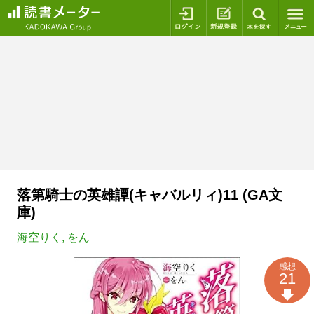
ログイン
新規登録
本を探
落第騎士の英雄譚(キャバルリィ)11 (GA文
庫)
海空りく
,
をん
感想
21