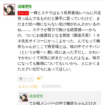
成瀬雯悟
一輝とステラはもう世界最強レベルに片足
ネタバレ
突っ込んでるものだと勝手に思っていたけど、ま
だまだ比べ物にならない化け物がわんさかいるの
ね……。ステラが膂力で敗ける絶望感――から
の、ついにお披露目となる禁技《覇道天星》！ネ
ネ先生サイコーにかっこよかった。んでもって幽
衣ちゃんがここで再登場とは。暁の中でイチバン
（というか唯一）酷い目にあった子だし、かわい
そかわいくて何気に好きだったんだよなぁ。味方
になっても敵側についてもいいから、とにかくま
たエグい仕打ちにあってほしい。
★7
ナイス
コメント(1)
2020/04/03
成瀬雯悟
てか暁メンバーの中で幽衣ちゃんだけさ