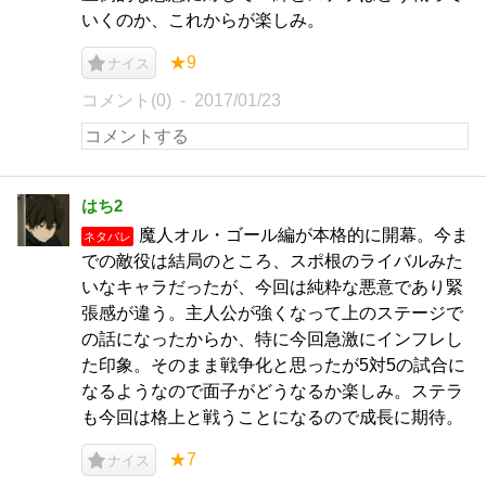
いくのか、これからが楽しみ。
★9
ナイス
コメント(0)
2017/01/23
はち2
魔人オル・ゴール編が本格的に開幕。今ま
ネタバレ
での敵役は結局のところ、スポ根のライバルみた
いなキャラだったが、今回は純粋な悪意であり緊
張感が違う。主人公が強くなって上のステージで
の話になったからか、特に今回急激にインフレし
た印象。そのまま戦争化と思ったが5対5の試合に
なるようなので面子がどうなるか楽しみ。ステラ
も今回は格上と戦うことになるので成長に期待。
★7
ナイス