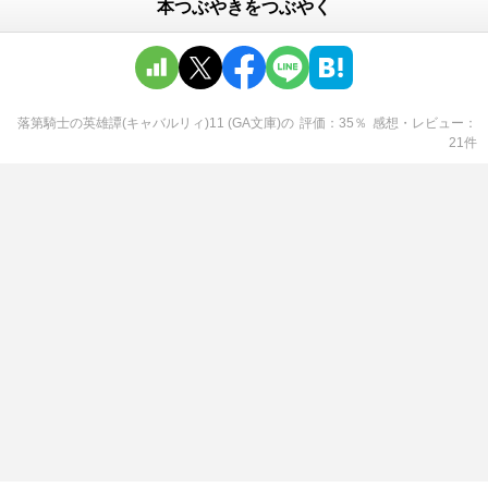
本つぶやきをつぶやく
落第騎士の英雄譚(キャバルリィ)11 (GA文庫)
の
評価
35
％
感想・レビュー
21
件