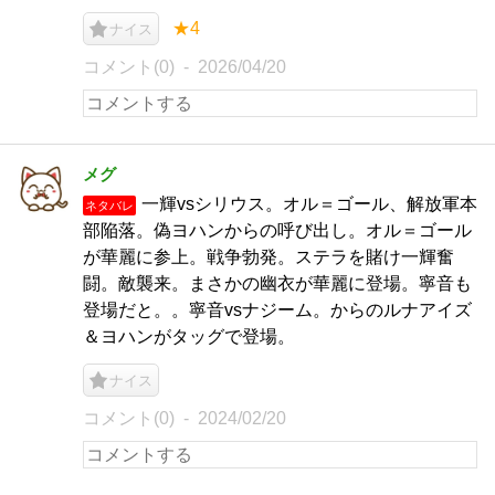
★4
ナイス
コメント(0)
2026/04/20
メグ
一輝vsシリウス。オル＝ゴール、解放軍本
ネタバレ
部陥落。偽ヨハンからの呼び出し。オル＝ゴール
が華麗に参上。戦争勃発。ステラを賭け一輝奮
闘。敵襲来。まさかの幽衣が華麗に登場。寧音も
登場だと。。寧音vsナジーム。からのルナアイズ
＆ヨハンがタッグで登場。
ナイス
コメント(0)
2024/02/20