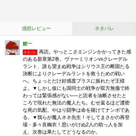
感想レビュー
ネタバレ
鯉一
再読。やっとこさエンジンかかってきた感
ネタバレ
のある新章第2巻。ヴァーミリオンvsクレーデル
ラント、誰も望まぬ戦争はシリウス王の断固たる
決断によりクレーデルラントを救うための戦い
へ。ちょっとだけ好感度プラスに振れたぞ王様
よ。▼しかし仮にも国同士の戦争が双方無傷で終
わっては緊張感がない──と読者を油断させたと
ころで現れた無法の魔人たち。むせ返るほど濃密
な死の気配、やはり闘争は命を賭けてナンボであ
る。▼我らが魔人ネネ先生！そしてまさかの再登
場・多々良幽衣！思いがけぬ2人の助っ人を加
え、次巻は果たしてどうなるのか。