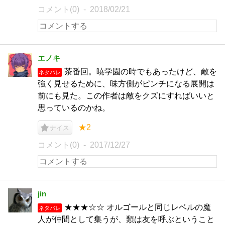
コメント(0)
2018/02/21
エノキ
茶番回。暁学園の時でもあったけど、敵を
ネタバレ
強く見せるために、味方側がピンチになる展開は
前にも見た。この作者は敵をクズにすればいいと
思っているのかね。
★2
ナイス
コメント(0)
2017/12/27
jin
★★★☆☆ オルゴールと同じレベルの魔
ネタバレ
人が仲間として集うが、類は友を呼ぶということ