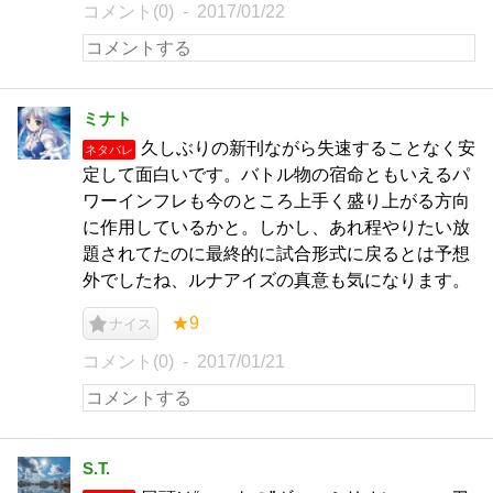
コメント(0)
2017/01/22
ミナト
久しぶりの新刊ながら失速することなく安
ネタバレ
定して面白いです。バトル物の宿命ともいえるパ
ワーインフレも今のところ上手く盛り上がる方向
に作用しているかと。しかし、あれ程やりたい放
題されてたのに最終的に試合形式に戻るとは予想
外でしたね、ルナアイズの真意も気になります。
★9
ナイス
コメント(0)
2017/01/21
S.T.