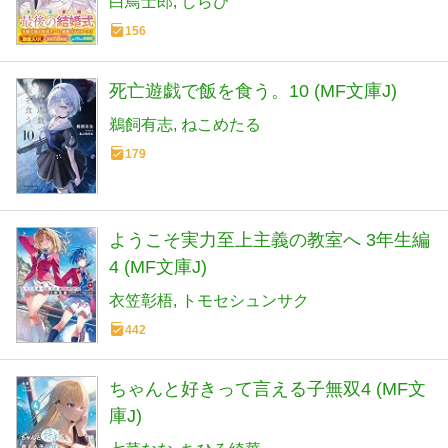
白鳥士郎
しらび
156
死亡遊戯で飯を食う。10 (MF文庫J)
鵜飼有志
ねこめたる
179
ようこそ実力至上主義の教室へ 3年生編
4 (MF文庫J)
衣笠彰梧
トモセシュンサク
442
ちゃんと好きって言える子無双4 (MF文
庫J)