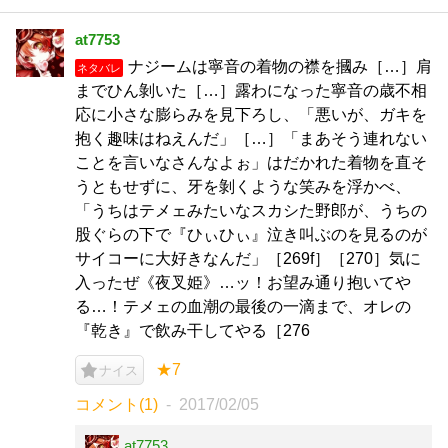
at7753
ナジームは寧音の着物の襟を摑み［…］肩
ネタバレ
までひん剝いた［…］露わになった寧音の歳不相
応に小さな膨らみを見下ろし、「悪いが、ガキを
抱く趣味はねえんだ」［…］「まあそう連れない
ことを言いなさんなよぉ」はだかれた着物を直そ
うともせずに、牙を剝くような笑みを浮かべ、
「うちはテメェみたいなスカシた野郎が、うちの
股ぐらの下で『ひぃひぃ』泣き叫ぶのを見るのが
サイコーに大好きなんだ」［269f］［270］気に
入ったぜ《夜叉姫》…ッ！お望み通り抱いてや
る…！テメェの血潮の最後の一滴まで、オレの
『乾き』で飲み干してやる［276
★7
ナイス
コメント(1)
2017/02/05
at7753