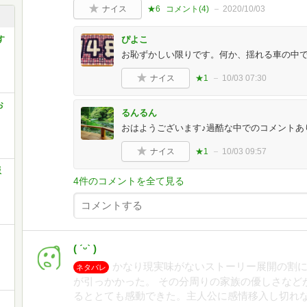
ナイス
★6
コメント(
4
)
2020/10/03
す
ぴよこ
お恥ずかしい限りです。何か、揺れる車の中
ナイス
★1
10/03 07:30
お
るんるん
おはようございます♪過酷な中でのコメントありが
ナイス
★1
10/03 09:57
版
4件のコメントを全て見る
( ˊᵕˋ )
かなり現実味がないストーリー展開の割
ネタバレ
が引っかかった。 その分周りの家族の優しさなど
るととても感動できた。主人公に感情移入し切れ