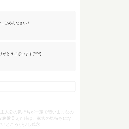
で…ごめんなさい！
とうございます(*^^*)
に主人公の気持ちが一定で暗いままなの
が終盤見えた時は、家族の気持ちにな
ないところが少し残念