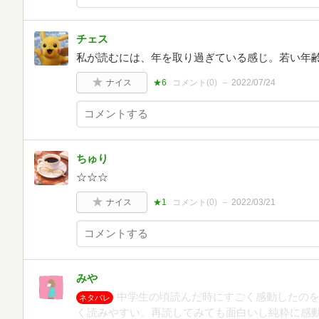
チェス
私が読むには、年を取り過ぎている感じ。若い年
ナイス
★6
コメント(
0
)
2022/07/24
ちゅり
☆☆☆
ナイス
★1
コメント(
0
)
2022/03/21
みや
中学生の頃読んだ時にすごく感動したの
ネタバレ
く読みやすい。再読してみても面白いし純粋に感