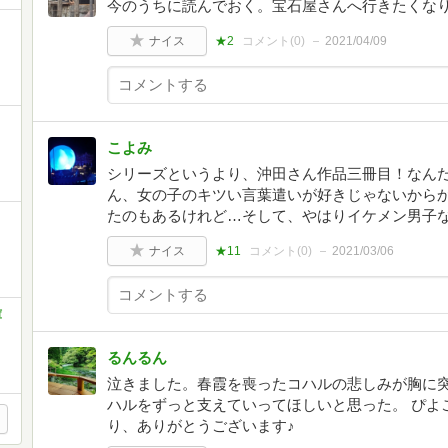
今のうちに読んでおく。宝石屋さんへ行きたくな
ナイス
★2
コメント(
0
)
2021/04/09
こよみ
シリーズというより、沖田さん作品三冊目！なん
ん、女の子のキツい言葉遣いが好きじゃないから
たのもあるけれど…そして、やはりイケメン男子
ナイス
★11
コメント(
0
)
2021/03/06
庫
るんるん
泣きました。春霞を喪ったコハルの悲しみが胸に
ハルをずっと支えていってほしいと思った。 ぴよ
り、ありがとうございます♪