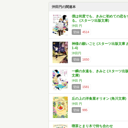
沖田円の関連本
僕は何度でも、きみに初めての恋を
る。 (スターツ出版文庫)
沖田 円
登録
4514
神様の願いごと (スターツ出版文庫 
1-4)
沖田円
登録
1650
一瞬の永遠を、きみと (スターツ出
文庫)
沖田 円
登録
1581
丘の上の洋食屋オリオン (角川文庫)
沖田 円
登録
995
喫茶とまり木で待ち合わせ