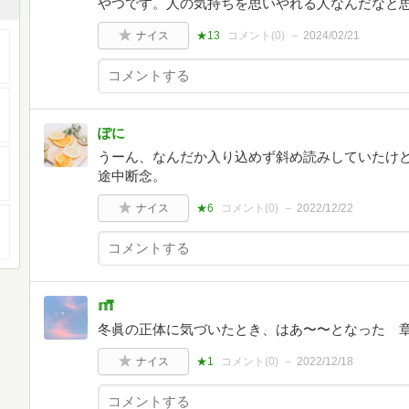
やつです。人の気持ちを思いやれる人なんだなと
ナイス
★13
コメント(
0
)
2024/02/21
ぽに
うーん、なんだか入り込めず斜め読みしていたけ
途中断念。
ナイス
★6
コメント(
0
)
2022/12/22
𝕞̿̈
冬眞の正体に気づいたとき、はあ〜〜となった 
ナイス
★1
コメント(
0
)
2022/12/18