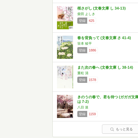
桜さがし (文春文庫 し 34-13)
柴田 よしき
登録
425
春を背負って (文春文庫 さ 41-4)
笹本 稜平
登録
1886
また次の春へ (文春文庫 し 38-14)
重松 清
登録
1578
きのうの春で、君を待つ (ガガガ文
は 7-2)
八目 迷
登録
1159
もっと見る