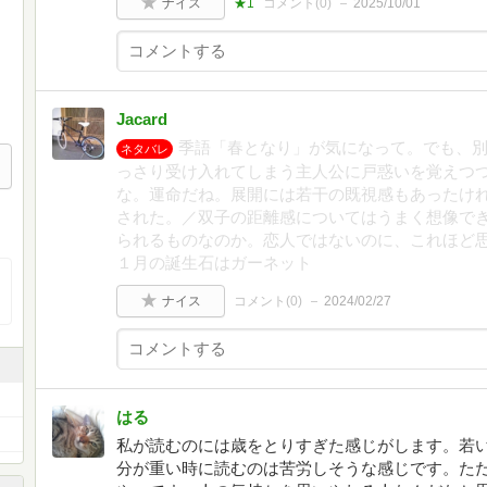
ナイス
★1
コメント(
0
)
2025/10/01
Jacard
季語「春となり」が気になって。でも、
ネタバレ
っさり受け入れてしまう主人公に戸惑いを覚えつ
な。運命だね。展開には若干の既視感もあったけ
された。／双子の距離感についてはうまく想像で
られるものなのか。恋人ではないのに、これほど
１月の誕生石はガーネット
ナイス
コメント(
0
)
2024/02/27
はる
私が読むのには歳をとりすぎた感じがします。若
分が重い時に読むのは苦労しそうな感じです。た