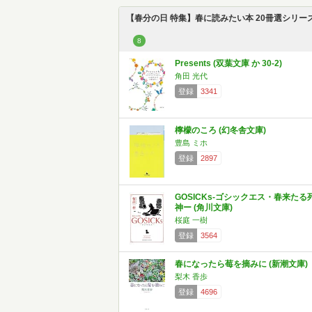
【春分の日 特集】春に読みたい本 20冊選シリー
8
Presents (双葉文庫 か 30-2)
角田 光代
登録
3341
檸檬のころ (幻冬舎文庫)
豊島 ミホ
登録
2897
GOSICKs-ゴシックエス・春来たる
神ー (角川文庫)
桜庭 一樹
登録
3564
春になったら莓を摘みに (新潮文庫)
梨木 香歩
登録
4696