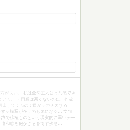
方が良い。 私は全然主人公と共感でき
ている。 ・両親は悪くないのに、何故
頻出してくるので目がチカチカする
する描写が多いのも気になる… 文句
事故で移植ものという現実的に重いテー
、違和感を抱かざるを得ず残念…