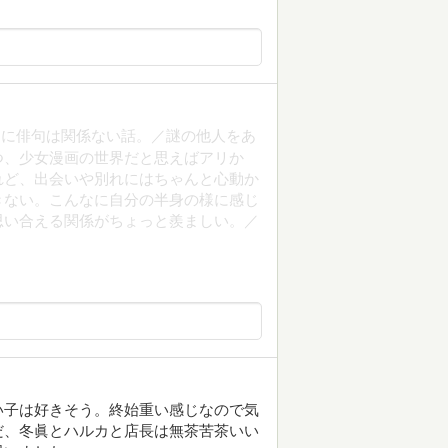
別に俳句は関係ない話。／謎の他人をあ
つ、少女漫画の世界だと思えばアリか
れど、出会いや別れにはちゃんと心動か
きない。こんなに自分の半身の様に感じ
思い合える関係がちょっと羨ましい。／
い子は好きそう。終始重い感じなので気
だ、冬眞とハルカと店長は無茶苦茶いい