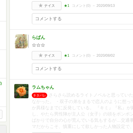
ナイス
★1
コメント(
0
)
2020/09/13
らぱん
☆☆☆
ナイス
★1
コメント(
0
)
2020/08/02
)
ラムちゃん
さらさら読めるライトノベルと思っていた
ネタバレ
なかった。 ・双子の弟をまるで恋人のように想っ
か異様なまでに反発している。 『キミ』『私』が
し、やたら男性陣が主人公（女子）の頭をポンポン
ばかりで自分の心が荒んでいる気もするが…交通
マだからこそ、慎重にして欲しかった人物設定で