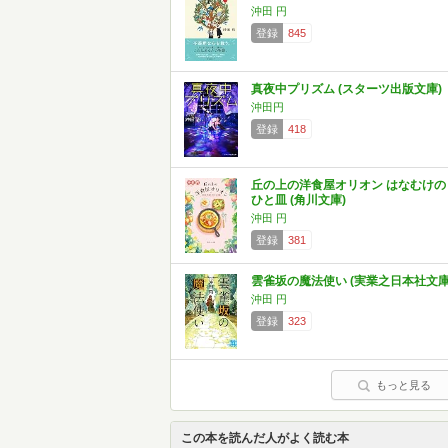
沖田 円
登録
845
真夜中プリズム (スターツ出版文庫)
沖田円
登録
418
丘の上の洋食屋オリオン はなむけの
ひと皿 (角川文庫)
沖田 円
登録
381
雲雀坂の魔法使い (実業之日本社文庫
沖田 円
登録
323
もっと見る
この本を読んだ人がよく読む本