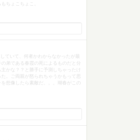
ろもちょこちょこ。
称していて、何者かわからなかったが最
子の弟である春霞の死によるものだと分
ち主かな？？と勝手に予測しちゃったけ
った。ご両親が怒られちゃうかもって思
ラを想像したら素敵だ。。。瑚春がこの