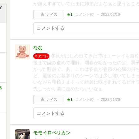
が超えすぎていてたまに姉弟だよなぁと思うとこ
ズ
ナイス
★1
コメント(
0
)
2022/02/10
なな
冬眞がはじめ出てきた時はユーレイを自
ネタバレ
後まで読み進めて理解。瑚春が暗かったのは、双
かった時点で、あ、これは冬眞が春霞の心臓の持
ど、最後のお墓参りのシーンでは少し泣いてしま
いながら種植えまくって綺麗に咲き乱れてるビオ
死
先しっかり前に進めたらいいなぁ
ナイス
★1
コメント(
0
)
2022/01/20
モモイロペリカン