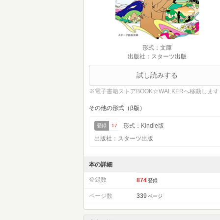
形式：文庫
出版社：スターツ出版
試し読みする
※電子書籍ストアBOOK☆WALKERへ移動します
その他の形式（β版）
形式：Kindle版
登録
17
出版社：スターツ出版
本の詳細
登録数
874
登録
ページ数
339
ページ