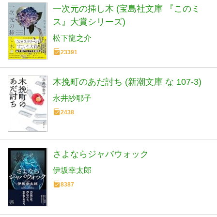
一次元の挿し木 (宝島社文庫 『このミ
ス』大賞シリーズ)
松下龍之介
23391
木挽町のあだ討ち (新潮文庫 な 107-3)
永井紗耶子
2438
さよならジャバウォック
伊坂幸太郎
8387