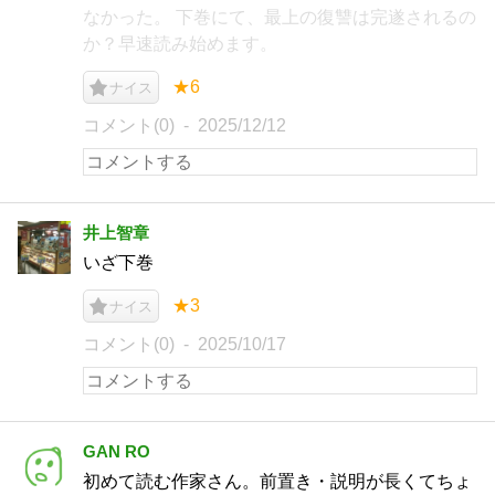
なかった。 下巻にて、最上の復讐は完遂されるの
か？早速読み始めます。
★6
ナイス
コメント(0)
2025/12/12
井上智章
いざ下巻
★3
ナイス
コメント(0)
2025/10/17
GAN RO
初めて読む作家さん。前置き・説明が長くてちょ