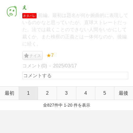
え
前編。最初は題名が何か婉曲的に表現して
ネタバレ
いるのかなと思っていたが、直球ストレートだっ
た。法では裁くことのできない人間をいかにして
裁くか、また検察の正義とは一体何なのか。後編
に続く。
★7
ナイス
コメント(0)
2025/03/17
最初
1
2
3
4
5
最後
全827件中 1-20 件を表示