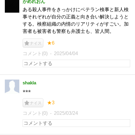
かめれおん
ある殺人事件をきっかけにベテラン検事と新人検
事それぞれが自分の正義と向き合い解決しようと
する。検察組織の内情のリアリティがすごい。加
害者も被害者も警察も弁護士も、皆人間。
★6
ナイス
コメント(0)
2025/04/04
shakla
⭐︎⭐︎⭐︎
★3
ナイス
コメント(0)
2025/03/24