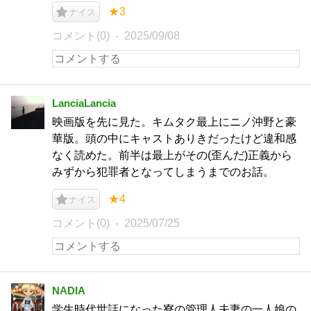
★3
ナイス
コメント(0)
2025/09/08
LanciaLancia
映画版を先に見た。キムタク最上にニノ沖野と豪
華版。頭の中にキャストありきだったけど違和感
なく読めた。前半は最上がその(歪んだ)正義から
みずから犯罪者となってしまうまでのお話。
★4
ナイス
コメント(0)
2025/07/25
NADIA
学生時代世話になった寮の管理人夫妻の一人娘の