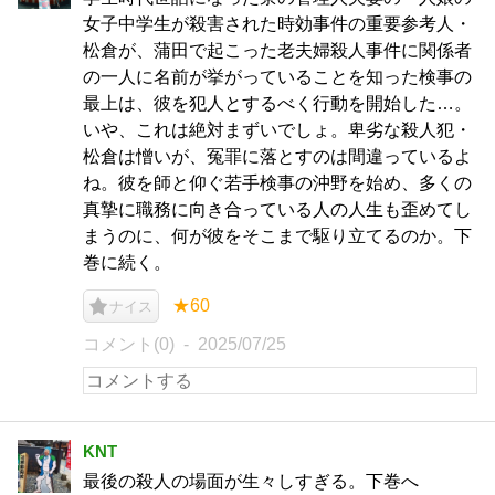
女子中学生が殺害された時効事件の重要参考人・
松倉が、蒲田で起こった老夫婦殺人事件に関係者
の一人に名前が挙がっていることを知った検事の
最上は、彼を犯人とするべく行動を開始した…。
いや、これは絶対まずいでしょ。卑劣な殺人犯・
松倉は憎いが、冤罪に落とすのは間違っているよ
ね。彼を師と仰ぐ若手検事の沖野を始め、多くの
真摯に職務に向き合っている人の人生も歪めてし
まうのに、何が彼をそこまで駆り立てるのか。下
巻に続く。
★60
ナイス
コメント(0)
2025/07/25
KNT
最後の殺人の場面が生々しすぎる。下巻へ