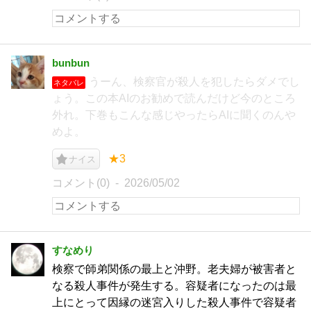
bunbun
うーん、検察官が殺人を犯したらダメでし
ネタバレ
ょう。この本AIのお勧めで読んだけど今のところ
外れ。下巻もこんな感じやったらAIに聞くのんや
めよ。
★3
ナイス
コメント(0)
2026/05/02
すなめり
検察で師弟関係の最上と沖野。老夫婦が被害者と
なる殺人事件が発生する。容疑者になったのは最
上にとって因縁の迷宮入りした殺人事件で容疑者