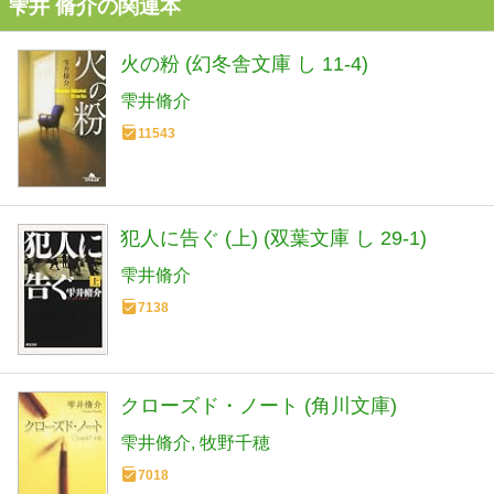
雫井 脩介の関連本
火の粉 (幻冬舎文庫 し 11-4)
雫井脩介
11543
犯人に告ぐ (上) (双葉文庫 し 29-1)
雫井脩介
7138
クローズド・ノート (角川文庫)
雫井脩介
牧野千穂
7018