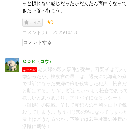
っと慣れない感じだったがだんだん面白くなって
きた下巻へ行こう。
★3
ナイス
コメント(0)
2025/10/13
ＣＯＲ（コウ）
老夫婦の殺人事件が発生。容疑者は何人か
ネタバレ
挙がったが、検察官の最上は、過去に北海道の寮
で世話になった夫婦の娘を殺害した犯人、松倉だ
と断定する。 いや、断定というより松倉であって
欲しいと思うあまり、アリバイになるレシート
（証拠）の隠滅、そして真犯人の弓岡を山中で銃
殺してしまう… もう同じ穴の狢になってしまった
最上はどうなるのか…下巻では若手検事の沖野の
活躍に期待！