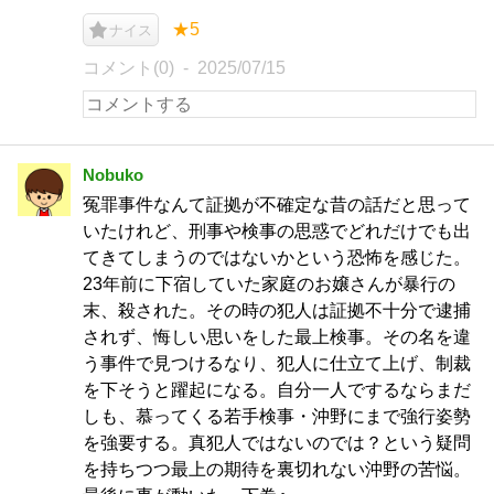
★5
ナイス
コメント(0)
2025/07/15
Nobuko
冤罪事件なんて証拠が不確定な昔の話だと思って
いたけれど、刑事や検事の思惑でどれだけでも出
てきてしまうのではないかという恐怖を感じた。
23年前に下宿していた家庭のお嬢さんが暴行の
末、殺された。その時の犯人は証拠不十分で逮捕
されず、悔しい思いをした最上検事。その名を違
う事件で見つけるなり、犯人に仕立て上げ、制裁
を下そうと躍起になる。自分一人でするならまだ
しも、慕ってくる若手検事・沖野にまで強行姿勢
を強要する。真犯人ではないのでは？という疑問
を持ちつつ最上の期待を裏切れない沖野の苦悩。