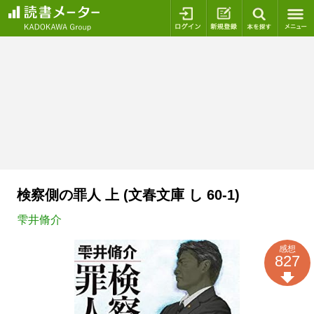
ログイン
新規登録
本を探
検察側の罪人 上 (文春文庫 し 60-1)
雫井脩介
感想
827