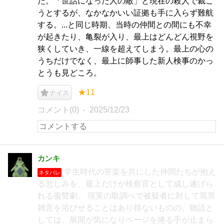
た。「世話になった人の敵」と現在の殺人で裁こ
うとするが、なかなかいい証拠も手に入らず難航
する。...と同じ時期、当時の仲間との間にも不幸
が起きたり、亀裂が入り、最上はどんどん視野を
狭くしていき、一線を超えてしまう。最上の心の
うちだけでなく、最上に師事した新人検事のかっ
とうも見どころ。
★11
ナイス
コメント(0)
2025/12/23
カンキ
学生時代の苦楽を共にした仲間たちが抱え
ネタバレ
る悲しみを、最上だけが検察官として成し遂げら
れる復讐劇。 現実の取調べで被疑者に対して罵詈
雑言を浴びせることはあり得ないものの、物語と
しては、展開が気になりページを捲る手が止まら