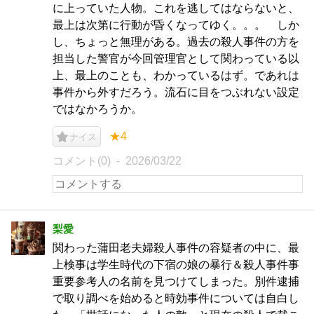
に上っていた人物。これを逃してはならないと、
最上は次第に行動が昏くなってゆく。。。 しか
し、ちょっと無理がある。過去の殺人事件の方を
担当した警官が今回管理官として関わっている以
上、最上のことも、わかっているはず。であれは
事件から外すだろう。流石に目をつぶれない設定
ではなかろうか。
★4
ナイス
コメント(0)
2026/03/22
梨愛
関わった蒲田老夫婦殺人事件の容疑者の中に、最
上検事は学生時代の下宿の娘の暴行＆殺人事件事
重要参考人の名前を見つけてしまった。別件逮捕
で取り調べを始めると時効事件については自白し