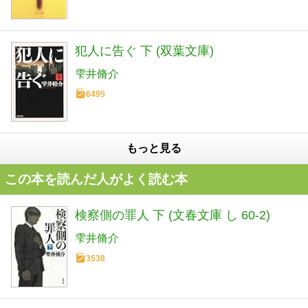
犯人に告ぐ 下 (双葉文庫)
雫井脩介
6495
もっと見る
この本を読んだ人がよく読む本
検察側の罪人 下 (文春文庫 し 60-2)
雫井脩介
3538