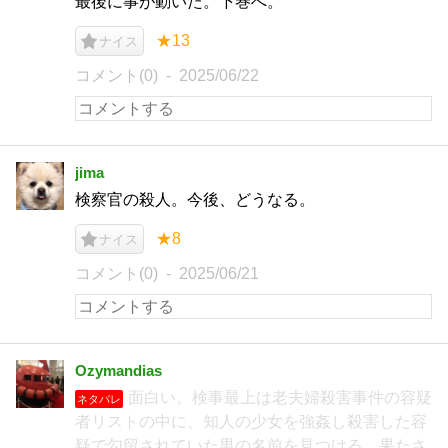
最後に事が動いた。下巻へ。
★13
ナイス
コメント(0)
2025/06/22
jima
検察官の殺人。今後、どうなる。
★8
ナイス
コメント(0)
2025/06/21
Ozymandias
面白い。検事最上は老夫婦殺害事件の容疑
ネタバレ
者リストの中に、知人の少女を強姦し殺害した容
疑で勾留されていた男の名前を見つける。果たさ