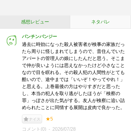
感想レビュー
ネタバレ
パンチンパンジー
過去に時効になった殺人被害者が検事の家族だっ
たら周りに怪しまれてしまうので、昔住んでいた
アパートの管理人の娘にしたんだと思う。そこま
で仲が良いようには思えなかったけど小さなこと
なので目を瞑れる。その殺人犯の人間性がとても
酷いので、途中までは「いいぞ！やってやれ！」
と思える。上巻最後の方はやりすぎだと思った
し、本当の犯人を取り逃がしたほうが「検察の
罪」っぽさが出た気がする。友人が検察に追い詰
められたことに同情する展開は皮肉で良かった。
★5
ナイス
コメント(0)
2026/07/28