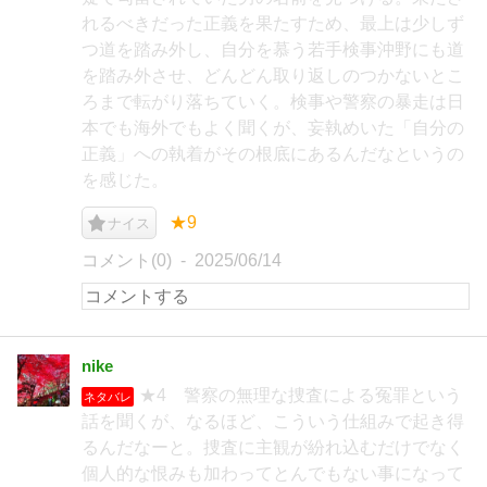
れるべきだった正義を果たすため、最上は少しず
つ道を踏み外し、自分を慕う若手検事沖野にも道
を踏み外させ、どんどん取り返しのつかないとこ
ろまで転がり落ちていく。検事や警察の暴走は日
本でも海外でもよく聞くが、妄執めいた「自分の
正義」への執着がその根底にあるんだなというの
を感じた。
★9
ナイス
コメント(0)
2025/06/14
nike
★4 警察の無理な捜査による冤罪という
ネタバレ
話を聞くが、なるほど、こういう仕組みで起き得
るんだなーと。捜査に主観が紛れ込むだけでなく
個人的な恨みも加わってとんでもない事になって