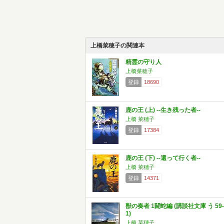
上橋菜穂子の関連本
精霊の守り人
上橋菜穂子
登録
18690
鹿の王 (上) ‐‐生き残った者‐‐
上橋 菜穂子
登録
17384
鹿の王 (下) ‐‐還って行く者‐‐
上橋 菜穂子
登録
14371
獣の奏者 1闘蛇編 (講談社文庫 う 59-
1)
上橋 菜穂子