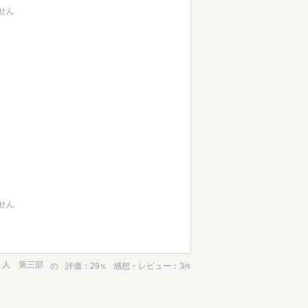
せん
せん
り人 第三部
の
評価
29
感想・レビュー
3
％
件