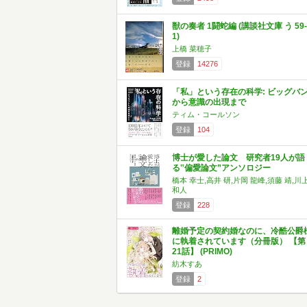
獣の奏者 1闘蛇編 (講談社文庫 う 59-
1)
上橋 菜穂子
登録
14276
「私」という存在の科学: ビッグバ
から意識の出現まで
ティム・コールソン
登録
104
博士が愛した論文 研究者19人が語
る‟偏愛論文”アンソロジー
橋本 幸士,高井 研,片岡 龍峰,須藤 靖,川
和人
登録
228
離婚予定の契約婚なのに、冷酷公爵
に執着されています（分冊版） 【第
21話】 (PRIMO)
紡木すあ
登録
2