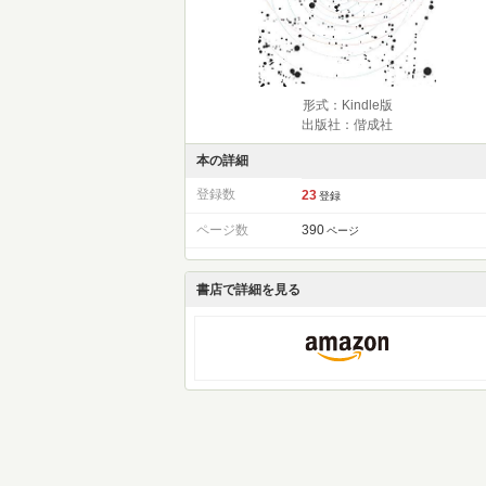
形式：Kindle版
出版社：偕成社
本の詳細
登録数
23
登録
ページ数
390
ページ
書店で詳細を見る