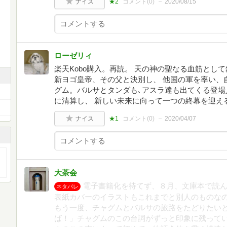
ナイス
★2
コメント(
0
)
2020/08/15
ローゼリィ
楽天Kobo購入。再読。 天の神の聖なる血筋とし
新ヨゴ皇帝、その父と決別し、 他国の軍を率い、
グム。バルサとタンダも､アスラ達も出てくる登場
に清算し、 新しい未来に向って一つの終幕を迎え
ナイス
★1
コメント(
0
)
2020/04/07
大茶会
電子書籍化を待てず、８月、文庫本で読
ネタバレ
表紙カバーのイラストもこれまでと別人のものな
もう一度、チャグムとバルサの旅路をたどりたいと思
ば！」チャグムのこの台詞がずっと印象に残って