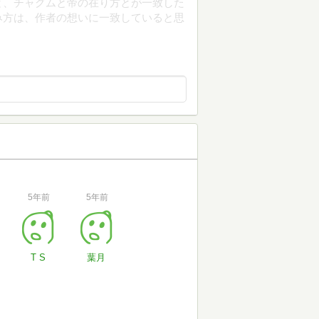
と、チャグムと帝の在り方とが一致した
み方は、作者の想いに一致していると思
5年前
5年前
T S
葉月