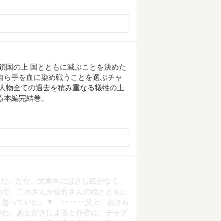
て鎖国の上 国とともに滅ぶことを決めた
自ら手を血に染め戦うことを選ぶチャ
人物全ての過去を積み重なる犠牲の上
る本編完結巻。
んだ。ただ、文庫本にはさし絵がなく、
ので、二木さんか佐竹さんの絵とともに
っていた。▼「･･････父上、おさら
いた。あとがきによると作者は、チャグ