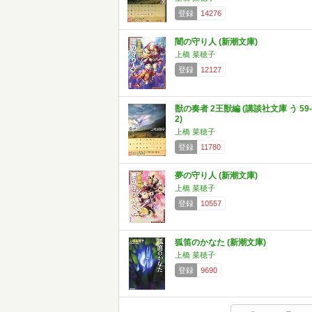
登録
14276
闇の守り人 (新潮文庫)
上橋 菜穂子
登録
12127
獣の奏者 2王獣編 (講談社文庫 う 59-
2)
上橋 菜穂子
登録
11780
夢の守り人 (新潮文庫)
上橋 菜穂子
登録
10557
狐笛のかなた (新潮文庫)
上橋 菜穂子
登録
9690