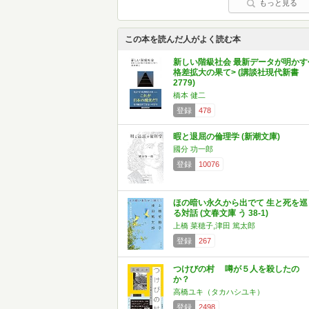
もっと見る
この本を読んだ人がよく読む本
新しい階級社会 最新データが明かす
格差拡大の果て> (講談社現代新書
2779)
橋本 健二
登録
478
暇と退屈の倫理学 (新潮文庫)
國分 功一郎
登録
10076
ほの暗い永久から出でて 生と死を巡
る対話 (文春文庫 う 38-1)
上橋 菜穂子,津田 篤太郎
登録
267
つけびの村 噂が５人を殺したの
か？
高橋ユキ（タカハシユキ）
登録
2498