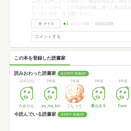
ムのこの声によって初めて、物語全体を貫く構造
という。だから、この台詞が印象に残った私の読
う（というか、そう思いたい）。
ナイス
★1
コメント(
0
)
2016/12/29
この本を登録した読書家
読みおわった読書家
全22件中 新着8件
10月12日
2年前
2年前
3年前
4年前
かおりん
ya_ma_kin
ごしっく
桑山太斗
Furor
今読んでいる読書家
全0件中 新着0件