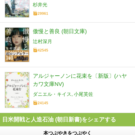
杉井光
29961
傲慢と善良 (朝日文庫)
辻村深月
42545
アルジャーノンに花束を〔新版〕(ハヤ
カワ文庫NV)
ダニエル・キイス
小尾芙佐
24145
日米開戦と人造石油 (朝日新書)をシェアする
本つぶやきをつぶやく