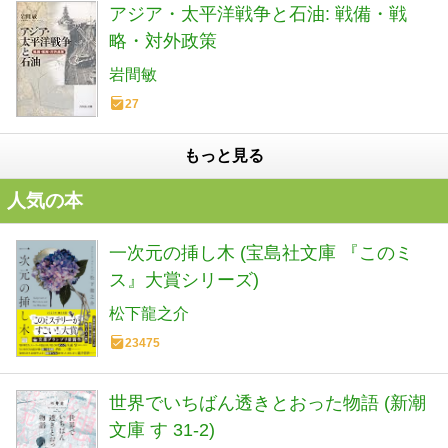
アジア・太平洋戦争と石油: 戦備・戦
略・対外政策
岩間敏
27
もっと見る
人気の本
一次元の挿し木 (宝島社文庫 『このミ
ス』大賞シリーズ)
松下龍之介
23475
世界でいちばん透きとおった物語 (新潮
文庫 す 31-2)