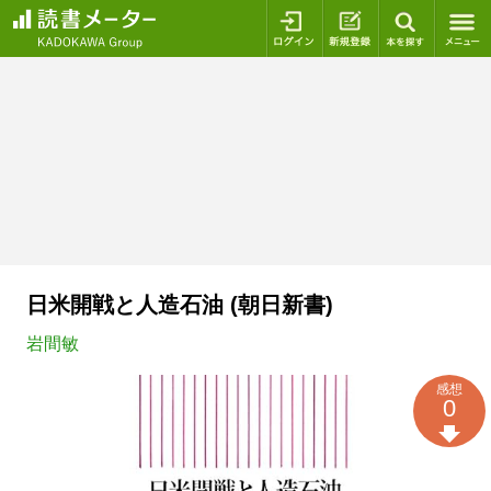
ログイン
新規登録
本を探
日米開戦と人造石油 (朝日新書)
岩間敏
感想
0