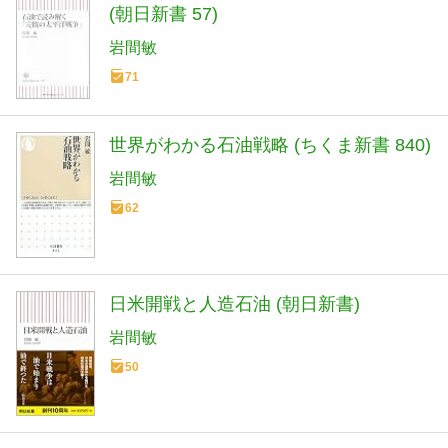
(朝日新書 57)
岩間敏
71
世界がわかる石油戦略 (ちくま新書 840)
岩間敏
62
日米開戦と人造石油 (朝日新書)
岩間敏
50