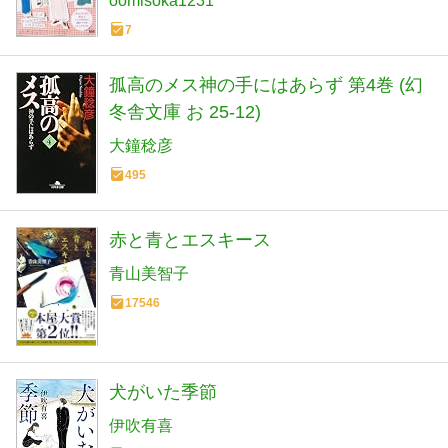
oomisoka1231
7
孤高のメス神の手にはあらず 第4巻 (幻
冬舎文庫 お 25-12)
大鐘稔彦
495
赤と青とエスキース
青山美智子
17546
犬がいた季節
伊吹有喜