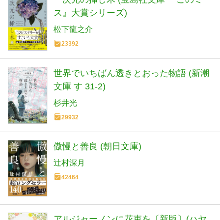
ス』大賞シリーズ)
松下龍之介
23392
世界でいちばん透きとおった物語 (新潮
文庫 す 31-2)
杉井光
29932
傲慢と善良 (朝日文庫)
辻村深月
42464
アルジャーノンに花束を〔新版〕(ハヤ