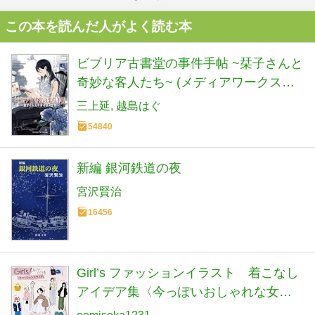
この本を読んだ人がよく読む本
ビブリア古書堂の事件手帖 ~栞子さんと
奇妙な客人たち~ (メディアワークス文
庫)
三上延
越島はぐ
54840
新編 銀河鉄道の夜
宮沢賢治
16456
Girl’s ファッションイラスト 着こなし
アイデア集〈今っぽいおしゃれな女の
子を描くコーディネートガイド！〉