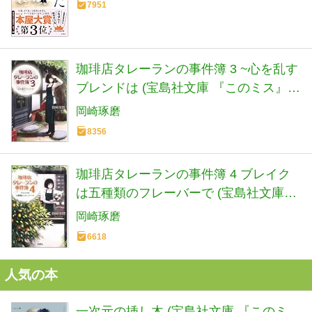
7951
珈琲店タレーランの事件簿 3 ~心を乱す
ブレンドは (宝島社文庫 『このミス』大
賞シリーズ)
岡崎琢磨
8356
珈琲店タレーランの事件簿 4 ブレイク
は五種類のフレーバーで (宝島社文庫
『このミス』大賞シリーズ)
岡崎琢磨
6618
人気の本
一次元の挿し木 (宝島社文庫 『このミ