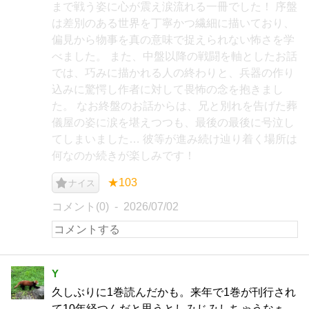
まで戦う姿に心が震え涙流れる一冊でした！ 序盤
は差別のある世界を丁寧かつ繊細に描いており、
偏見から物事を真の意味で捉えられない怖さを学
べました。 また、中盤以降の戦闘を軸としたお話
では、巧みに描かれる人の終わりと、兵器の作り
込みに驚愕し作者に対して畏怖の念を抱きまし
た。 なお終盤のお話からは、兄と別れを告げた葬
儀屋の姿に涙を堪えつつも、最後の最後に号泣し
てしまいました… 彼等が進み続け辿り着く場所は
何なのか続きが楽しみです！
★103
ナイス
コメント(0)
2026/07/02
Y
久しぶりに1巻読んだかも。来年で1巻が刊行され
て10年経つんだと思うとしみじみしちゃうなぁ。