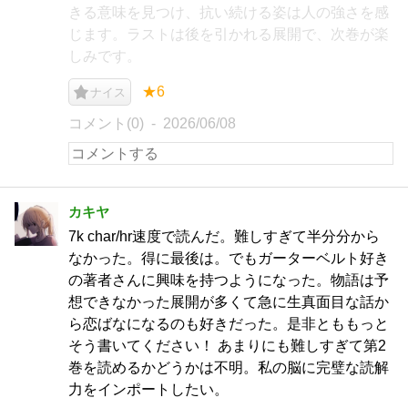
きる意味を見つけ、抗い続ける姿は人の強さを感
じます。ラストは後を引かれる展開で、次巻が楽
しみです。
★6
ナイス
コメント(0)
2026/06/08
カキヤ
7k char/hr速度で読んだ。難しすぎて半分分から
なかった。得に最後は。でもガーターベルト好き
の著者さんに興味を持つようになった。物語は予
想できなかった展開が多くて急に生真面目な話か
ら恋ばなになるのも好きだった。是非とももっと
そう書いてください！ あまりにも難しすぎて第2
巻を読めるかどうかは不明。私の脳に完璧な読解
力をインポートしたい。