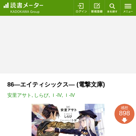
ログイン
新規登録
本を探
86―エイティシックス― (電撃文庫)
安里アサト
,
しらび
,
Ｉ-IV
,
Ｉ-IV
感想
898