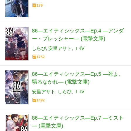
179
86―エイティシックス―Ep.4 ―アンダ
ー・プレッシャー― (電撃文庫)
しらび
安里アサト
Ｉ-IV
1752
86―エイティシックス―Ep.5 ―死よ、
驕るなかれ― (電撃文庫)
安里アサト
しらび
Ｉ-IV
1492
86―エイティシックス―Ep.7 ―ミスト
― (電撃文庫)