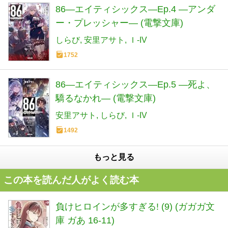
86―エイティシックス―Ep.4 ―アンダ
ー・プレッシャー― (電撃文庫)
しらび
安里アサト
Ｉ-IV
1752
86―エイティシックス―Ep.5 ―死よ、
驕るなかれ― (電撃文庫)
安里アサト
しらび
Ｉ-IV
1492
もっと見る
この本を読んだ人がよく読む本
負けヒロインが多すぎる! (9) (ガガガ文
庫 ガあ 16-11)