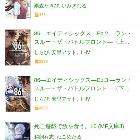
雨森たきび
いみぎむる
375
86―エイティシックス―Ep.2 ―ラン・
スルー・ザ・バトルフロント―〈上〉
(電撃文庫)
しらび
安里アサト
Ｉ-IV
2283
86―エイティシックス―Ep.3 ―ラン・
スルー・ザ・バトルフロント―〈下〉
(電撃文庫)
しらび
安里アサト
Ｉ-IV
2005
死亡遊戯で飯を食う。10 (MF文庫J)
鵜飼有志
ねこめたる