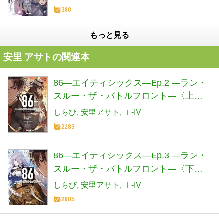
380
もっと見る
安里 アサトの関連本
86―エイティシックス―Ep.2 ―ラン・
スルー・ザ・バトルフロント―〈上〉
(電撃文庫)
しらび
安里アサト
Ｉ-IV
2283
86―エイティシックス―Ep.3 ―ラン・
スルー・ザ・バトルフロント―〈下〉
(電撃文庫)
しらび
安里アサト
Ｉ-IV
2005