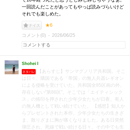
一回読んだことがあってもやっぱ読みづらいけど
それでも楽しめた。
★6
ナイス
コメント(0)
2026/06/25
Shohei I
【あらすじ】サンマグノリア共和国。そこ
ネタバレ
は日々、隣国である「帝国」の無人兵器レギオン
による侵略を受けていた。共和国全85区画の外。
存在しない“第86区”。そこでは「エイティシック
ス」の烙印を押された少年少女たちが日夜、有人
の無人機として戦い続けていた。 【感想】知人か
らプレゼントされた本作。少年少女たちの生きざ
ま、散りざまに胸が痛くなりました。ある日突然
弾圧され、死線で戦い続ける日々。その中でも生