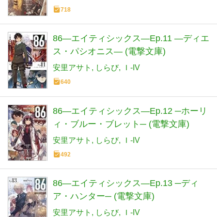
718
86―エイティシックス―Ep.11 ―ディエ
ス・パシオニス― (電撃文庫)
安里アサト
しらび
Ｉ-IV
640
86―エイティシックス―Ep.12 ─ホーリ
ィ・ブルー・ブレット─ (電撃文庫)
安里アサト
しらび
Ｉ-IV
492
86―エイティシックス―Ep.13 ─ディ
ア・ハンター─ (電撃文庫)
安里アサト
しらび
Ｉ-IV