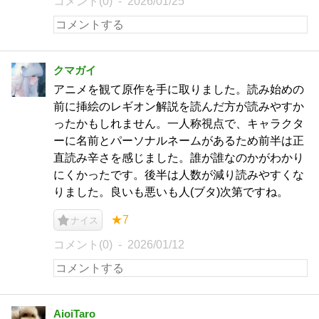
コメント(0)
2026/01/25
クマガイ
アニメを観て原作を手に取りました。読み始めの
前に挿絵のレギオン解説を読んだ方が読みやすか
ったかもしれません。一人称視点で、キャラクタ
ーに名前とパーソナルネームがあるため前半は正
直読み辛さを感じました。誰が誰なのかがわかり
にくかったです。後半は人数が減り読みやすくな
りました。良いも悪いも人(ブタ)次第ですね。
★7
ナイス
コメント(0)
2026/01/12
AioiTaro