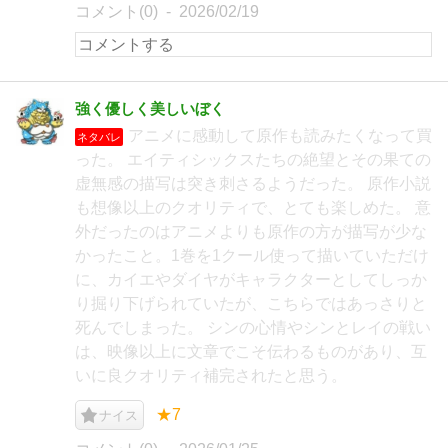
コメント(0)
2026/02/19
強く優しく美しいぼく
アニメに感動して原作も読みたくなって買
ネタバレ
った。 エイティシックスたちの絶望とその果ての
虚無感の描写は突き刺さるようだった。 原作小説
も想像以上のクオリティで、とても楽しめた。 意
外だったのはアニメよりも原作の方が描写が少な
かったこと。1巻を1クール使って描いていただけ
に、カイエやダイヤがキャラクターとしてしっか
り掘り下げられていたが、こちらではあっさりと
死んでしまった。 シンの心情やシンとレイの戦い
は、映像以上に文章でこそ伝わるものがあり、互
いに良クオリティ補完されたと思う。
★7
ナイス