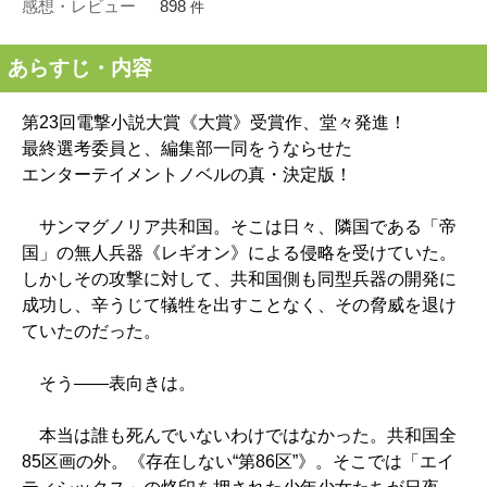
感想・レビュー
898
件
あらすじ・内容
第23回電撃小説大賞《大賞》受賞作、堂々発進！
最終選考委員と、編集部一同をうならせた
エンターテイメントノベルの真・決定版！
サンマグノリア共和国。そこは日々、隣国である「帝
国」の無人兵器《レギオン》による侵略を受けていた。
しかしその攻撃に対して、共和国側も同型兵器の開発に
成功し、辛うじて犠牲を出すことなく、その脅威を退け
ていたのだった。
そう――表向きは。
本当は誰も死んでいないわけではなかった。共和国全
85区画の外。《存在しない“第86区”》。そこでは「エイ