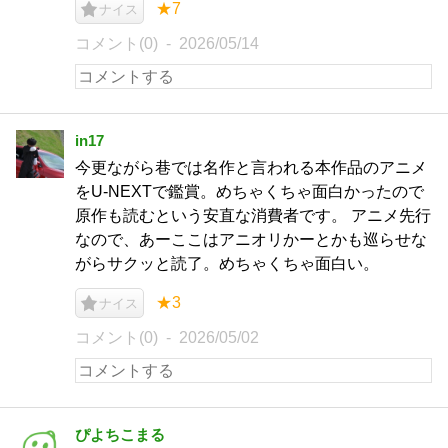
★7
ナイス
コメント(0)
2026/05/14
in17
今更ながら巷では名作と言われる本作品のアニメ
をU-NEXTで鑑賞。めちゃくちゃ面白かったので
原作も読むという安直な消費者です。 アニメ先行
なので、あーここはアニオリかーとかも巡らせな
がらサクッと読了。めちゃくちゃ面白い。
★3
ナイス
コメント(0)
2026/05/02
ぴよちこまる