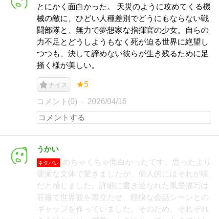
とにかく面白かった。 天災のように攻めてくる機
械の敵に、ひどい人種差別でどうにもならない戦
闘部隊と、無力で夢想家な指揮官の少女。自らの
力不足とどうしようもなく死が迫る世界に絶望し
つつも、決して諦めない彼らが生き残るために足
掻く様が美しい。
★5
ナイス
コメント(0)
2026/04/16
うかい
めちゃくちゃ面白かったです。思ったより
ネタバレ
硬派な文体で驚きましたが、個人的にはそれが味
だと感じました。詳細に書き連なれた風景描写は
荘厳で世界観を際立たせ、軽快な会話シーンとの
ギャップを作っていました。そのため、それぞれ