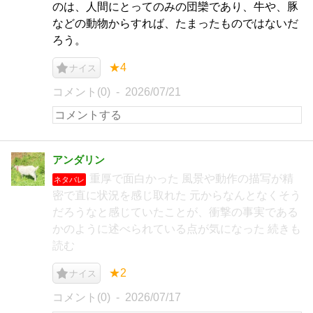
のは、人間にとってのみの団欒であり、牛や、豚
などの動物からすれば、たまったものではないだ
ろう。
★4
ナイス
コメント(0)
2026/07/21
アンダリン
重厚で面白かった 風景や動作の描写が精
ネタバレ
密で直に状況を感じ取れた 元からなんとなくそう
だろうなと感じていたことが、衝撃の事実である
かのように述べられている点が気になった 続きも
読む
★2
ナイス
コメント(0)
2026/07/17