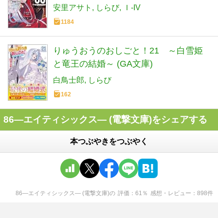
安里アサト
しらび
Ｉ-IV
1184
りゅうおうのおしごと！21 ～白雪姫
と竜王の結婚～ (GA文庫)
白鳥士郎
しらび
162
86―エイティシックス― (電撃文庫)をシェアする
本つぶやきをつぶやく
86―エイティシックス― (電撃文庫)
の
評価
61
％
感想・レビュー
898
件