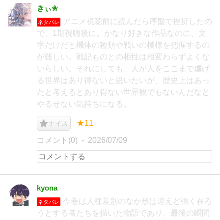
きぃ✬
アニメ視聴前に読んだら序盤で挫折したの
ネタバレ
で、1期視聴後に。かなり好きな作品なのに、文
字だけだと機体の種類や戦いの模様を把握するの
が難しい。戦記ものとの相性は相変わらずよくな
いらしい。それにしても、人が人をここまで虐げ
る世界はあり得ないと思いたいが、歴史上はあっ
たと考えるとあり得ない世界観でもないんだなと
やるせない気持ちになる。
★11
ナイス
コメント(0)
2026/07/09
kyona
今巻は人種差別のなか形は違えど強く在ろ
ネタバレ
うとする者たちを描いた物語であり、最後の瞬間