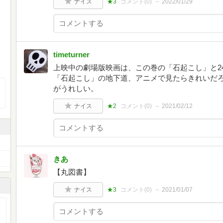
ナイス
★3
コメント(
0
)
2022/01/29
timeturner
上映中の劇場版映画は、この巻の「石起こし」と2
「石起こし」の地下道、アニメで見たらきれいだ
がうれしい。
ナイス
★2
コメント(
0
)
2021/02/12
きあ
【丸図書】
ナイス
★3
コメント(
0
)
2021/01/07