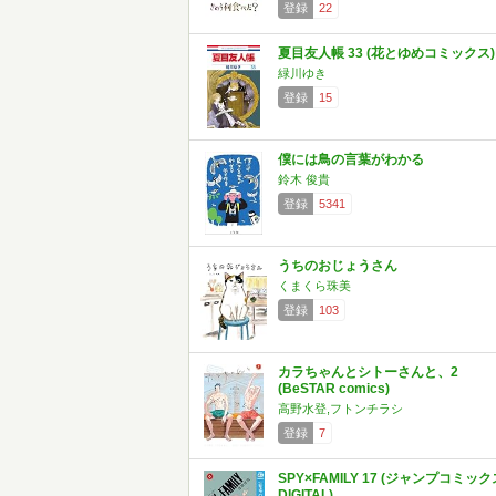
登録
22
夏目友人帳 33 (花とゆめコミックス)
緑川ゆき
登録
15
僕には鳥の言葉がわかる
鈴木 俊貴
登録
5341
うちのおじょうさん
くまくら珠美
登録
103
カラちゃんとシトーさんと、2
(BeSTAR comics)
高野水登,フトンチラシ
登録
7
SPY×FAMILY 17 (ジャンプコミック
DIGITAL)