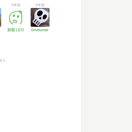
5年前
5年前
那覇 LEO
timeturner
せん