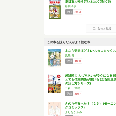
夏目友人帳 6 (花とゆめCOMICS)
緑川ゆき
登録
3963
もっと見る
この本を読んだ人がよく読む本
本なら売るほど 3 (ハルタコミックス
児島 青
登録
1868
超雑談力 人づきあいがラクになる 
とでも信頼関係が築ける (五百田達
の話し方シリーズ)
五百田 達成
登録
3067
きのう何食べた？（２５） (モーニ
グコミックス)
よしながふみ