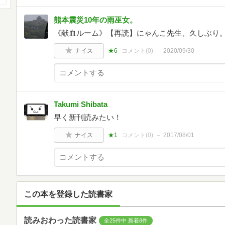
熊本震災10年の雨巫女。
《献血ルーム》【再読】にゃんこ先生、久しぶり
ナイス
★6
コメント(
0
)
2020/09/30
Takumi Shibata
早く新刊読みたい！
ナイス
★1
コメント(
0
)
2017/08/01
この本を登録した読書家
読みおわった読書家
全25件中 新着8件