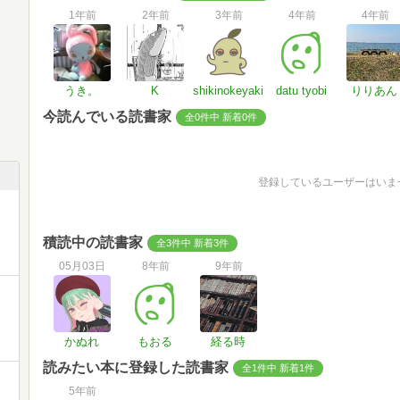
1年前
2年前
3年前
4年前
4年前
うき。
K
shikinokeyaki
datu tyobi
りりあん
今読んでいる読書家
全0件中 新着0件
登録しているユーザーはいま
積読中の読書家
全3件中 新着3件
05月03日
8年前
9年前
かぬれ
もおる
経る時
読みたい本に登録した読書家
全1件中 新着1件
5年前