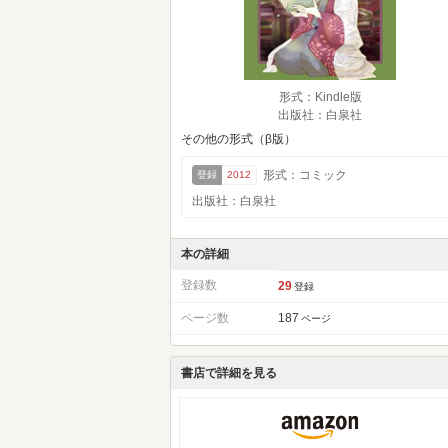
形式：Kindle版
出版社：白泉社
その他の形式（β版）
形式：コミック
登録
2012
出版社：白泉社
本の詳細
登録数
29
登録
ページ数
187
ページ
書店で詳細を見る