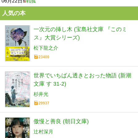
06月22日
戦狐
人気の本
一次元の挿し木 (宝島社文庫 『このミ
ス』大賞シリーズ)
松下龍之介
23400
世界でいちばん透きとおった物語 (新潮
文庫 す 31-2)
杉井光
29937
傲慢と善良 (朝日文庫)
辻村深月