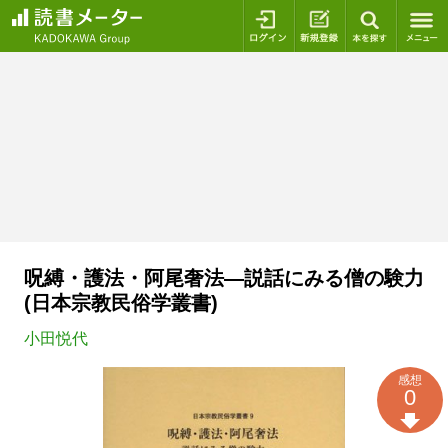
ログイン
新規登録
本を探
呪縛・護法・阿尾奢法―説話にみる僧の験力
(日本宗教民俗学叢書)
小田悦代
感想
0