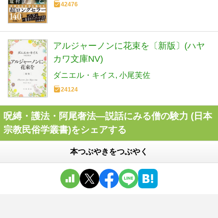
42476
アルジャーノンに花束を〔新版〕(ハヤ
カワ文庫NV)
ダニエル・キイス
小尾芙佐
24124
呪縛・護法・阿尾奢法―説話にみる僧の験力 (日本
宗教民俗学叢書)をシェアする
本つぶやきをつぶやく