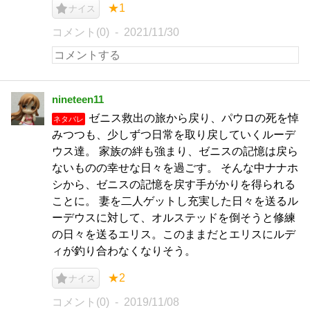
★1
ナイス
コメント(0)
2021/11/30
nineteen11
ゼニス救出の旅から戻り、パウロの死を悼
ネタバレ
みつつも、少しずつ日常を取り戻していくルーデ
ウス達。 家族の絆も強まり、ゼニスの記憶は戻ら
ないものの幸せな日々を過ごす。 そんな中ナナホ
シから、ゼニスの記憶を戻す手がかりを得られる
ことに。 妻を二人ゲットし充実した日々を送るル
ーデウスに対して、オルステッドを倒そうと修練
の日々を送るエリス。このままだとエリスにルデ
ィが釣り合わなくなりそう。
★2
ナイス
コメント(0)
2019/11/08