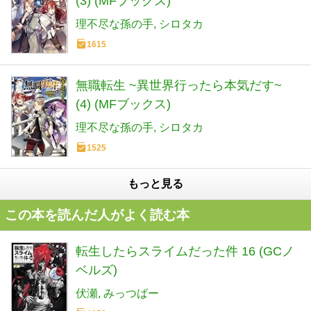
(3) (MFブックス)
理不尽な孫の手
シロタカ
1615
無職転生 ~異世界行ったら本気だす~
(4) (MFブックス)
理不尽な孫の手
シロタカ
1525
もっと見る
この本を読んだ人がよく読む本
転生したらスライムだった件 16 (GCノ
ベルズ)
伏瀬
みっつばー