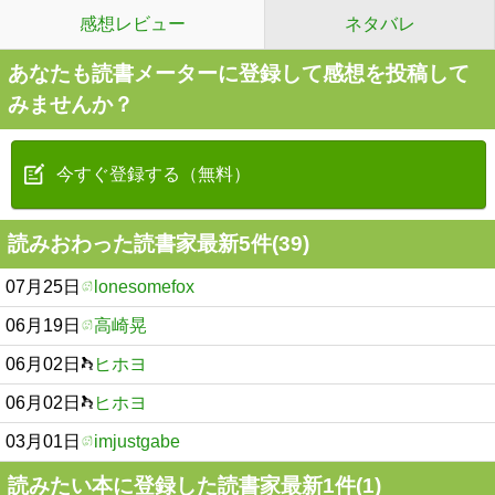
感想レビュー
ネタバレ
あなたも読書メーターに登録して感想を投稿して
みませんか？
今すぐ登録する（無料）
読みおわった読書家最新5件(39)
07月25日
lonesomefox
06月19日
高崎晃
06月02日
ヒホヨ
06月02日
ヒホヨ
03月01日
imjustgabe
読みたい本に登録した読書家最新1件(1)