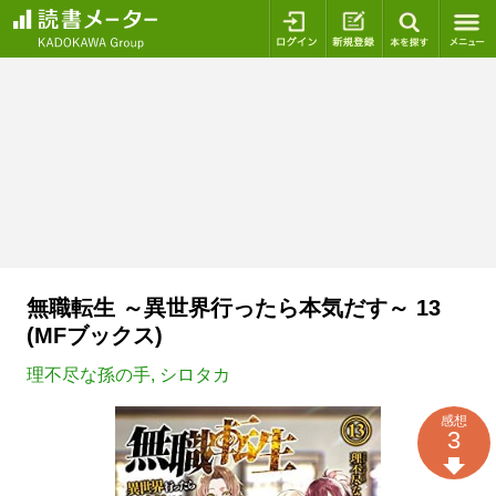
ログイン
新規登録
本を探
無職転生 ～異世界行ったら本気だす～ 13
(MFブックス)
理不尽な孫の手
,
シロタカ
感想
3