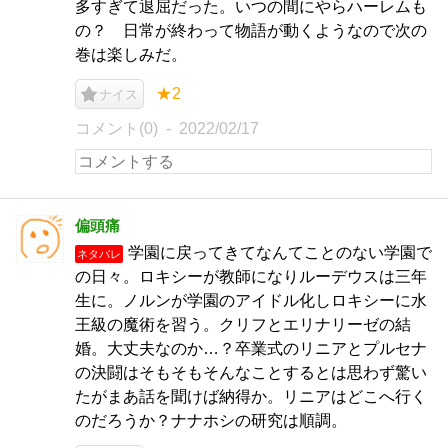
多すぎて退屈だった。いつの間にやらハーレムも
の？ 日常が終わって物語が動くようなので次の
巻は楽しみだ。
★2
ナイス
コメント(0)
2022/02/17
偏頭痛
学園に戻ってきてなんてことのない学園で
ネタバレ
の日々。ロキシーが教師になりルーデウスは三年
生に。ノルンが学園のアイドル化しロキシーに水
王級の魔術を習う。クリフとエリナリーゼの結
婚。大丈夫なのか…？卒業式のリニアとプルセナ
の決闘はそもそもそんなことするとは思わず驚い
たがまあ話を聞けば納得か。リニアはどこへ行く
のだろうか？ナナホシの研究は順調。