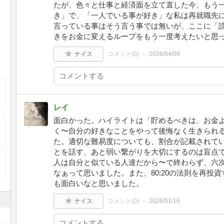
たが、色々と仕事と経済面を立て直した今、もう
き」で、「一人でいる事が好き」な私は再就職先
言っている事はそう言う事では無いが、ここに「
きをお金に変えるループをもう一度考えたいと思
ナイス
コメント(
0
)
2026/04/09
レイ
面白かった。ハイライトは「貯めるべきは、お金
く〜自分の好きなことをやって後悔なく生きられ
た。適切な難易度についても、割合が記載されて
とを話す、あと弱い繋がりを大切にするのは盲点
人は自分と似ている人達だから〜で終わらず、六
なぁって思いました。また、80:20の法則を再投
も面白いなと思いました。
ナイス
コメント(
0
)
2026/01/16