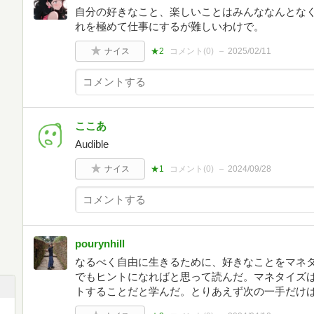
自分の好きなこと、楽しいことはみんななんとな
れを極めて仕事にするが難しいわけで。
ナイス
★2
コメント(
0
)
2025/02/11
ここあ
Audible
ナイス
★1
コメント(
0
)
2024/09/28
pourynhill
なるべく自由に生きるために、好きなことをマネ
でもヒントになればと思って読んだ。マネタイズ
トすることだと学んだ。とりあえず次の一手だけ