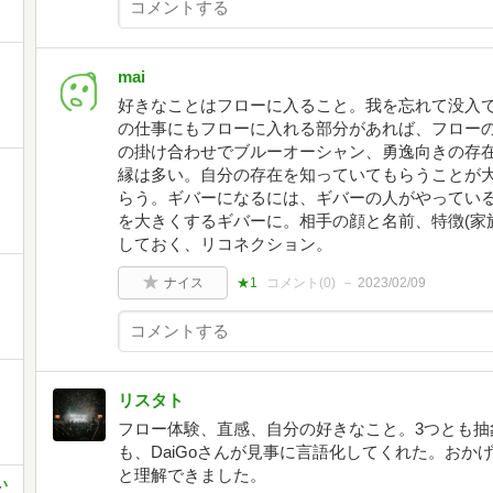
mai
好きなことはフローに入ること。我を忘れて没入
の仕事にもフローに入れる部分があれば、フロー
の掛け合わせでブルーオーシャン、勇逸向きの存
縁は多い。自分の存在を知っていてもらうことが
らう。ギバーになるには、ギバーの人がやってい
を大きくするギバーに。相手の顔と名前、特徴(家
しておく、リコネクション。
ナイス
★1
コメント(
0
)
2023/02/09
リスタト
フロー体験、直感、自分の好きなこと。3つとも抽
も、DaiGoさんが見事に言語化してくれた。お
と理解できました。
い