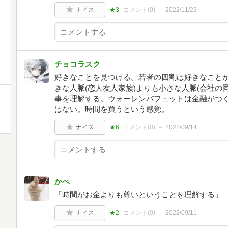
ナイス
★3
コメント(
0
)
2022/11/23
チョコラスク
好きなことを見つける。若者の四割は好きなこと
きな人脈(恋人友人家族)よりも小さな人脈(会社の
事を理解する。ウォーレンバフェットは金融がつく
はない。時間を買うという感覚。
ナイス
★6
コメント(
0
)
2022/09/14
かぺ
「時間がお金よりも尊いということを理解する」
ナイス
★2
コメント(
0
)
2022/09/11