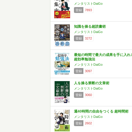
メンタリストDaiGo
登録
7893
知識を操る超読書術
メンタリストDaiGo
登録
3272
最短の時間で最大の成果を手に入れ
超効率勉強法
メンタリストDaiGo
登録
3097
人を操る禁断の文章術
メンタリストDaiGo
登録
3060
週40時間の自由をつくる 超時間術
メンタリストDaiGo
登録
2602