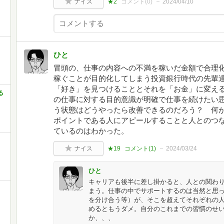
ナイス
★2
コメント(
0
)
2024/04/10
ひと
冒頭の、仕事の内容への不満を稼いだ金額で合理
稼ぐことが目的化してしまう投資銀行時代の先輩
「好き」を見つけることとそれを「お金」に変え
る
の仕事に対する目的意識が明確で仕事を続けたい
う状態はどうやったら改善できるのだろう？ 何
ポイントである人にアピールすることと人とのつ
ているのはわかった。
ナイス
★19
コメント(
1
)
2024/03/24
ひと
キャリアも後半に差し掛かると、人との関わ
まう。仕事の中でサポートするのは当然と思
を分け合う等）が、そこを超えてそれぞれの
めるともうダメ。自分のこれまでの習慣のせ
か、、、