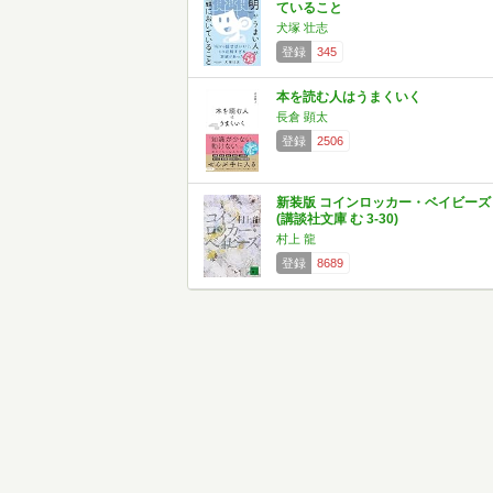
ていること
犬塚 壮志
登録
345
本を読む人はうまくいく
長倉 顕太
登録
2506
新装版 コインロッカー・ベイビーズ
(講談社文庫 む 3-30)
村上 龍
登録
8689