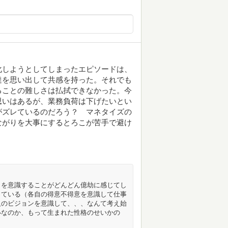
化しようとしてしまったエピソードは、
達を思い出して共感を持った。それでも
ることの難しさは払拭できなかった。今
思いはあるが、業務負荷は下げたいとい
がズレているのだろう？ マネタイズの
ながりを大事にするとろこが苦手で避け
りを意識することがどんどん億劫に感じてし
っている（各自の得意不得意を意識して仕事
人のビジョンを意識して、、、なんて考え始
いなのか、もって生まれた性格のせいかの