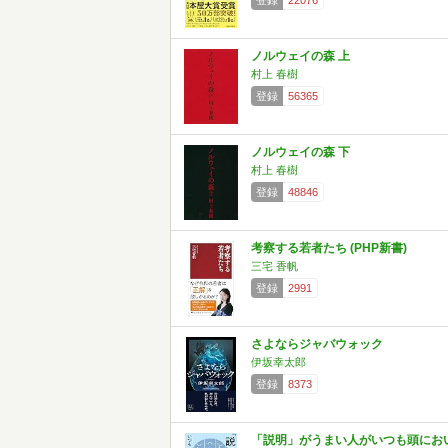
登録
22076
ノルウェイの森 上
村上 春樹
登録
56365
ノルウェイの森 下
村上 春樹
登録
48846
考察する若者たち (PHP新書)
三宅 香帆
登録
2991
さよならジャバウォック
伊坂幸太郎
登録
8373
「説明」がうまい人がいつも頭にお