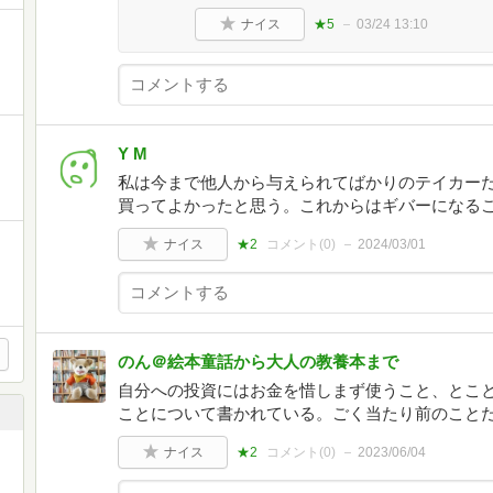
ナイス
★5
03/24 13:10
Y M
私は今まで他人から与えられてばかりのテイカー
買ってよかったと思う。これからはギバーになる
ナイス
★2
コメント(
0
)
2024/03/01
のん＠絵本童話から大人の教養本まで
自分への投資にはお金を惜しまず使うこと、とこ
ことについて書かれている。ごく当たり前のこと
ナイス
★2
コメント(
0
)
2023/06/04