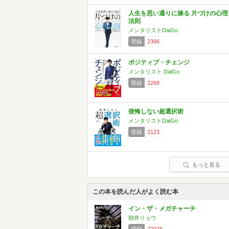
人生を思い通りに操る 片づけの心理
法則
メンタリストDaiGo
登録
2396
ポジティブ・チェンジ
メンタリスト DaiGo
登録
2268
後悔しない超選択術
メンタリストDaiGo
登録
2123
もっと見る
この本を読んだ人がよく読む本
イン・ザ・メガチャーチ
朝井リョウ