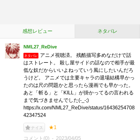
感想レビュー
ネタバレ
NML27_ReDive
アニメ視聴済。 残酷描写多めなだけで話
ネタバレ
はストレート。 殺し屋サイドの話なので相手が最
低な奴だからいいよねっていう風にしたいんだろ
うけど。 アニメでは主要キャラの退場結構早かっ
たのは尺の問題かと思ったら漫画でも早かった。
あと「斬る」と「KILL」が掛かってるの言われる
まで気づきませんでした(-_-;)
https://x.com/NML27_ReDive/status/16436254708
42347524
★1
ナイス
コメント(0)
2023/04/05