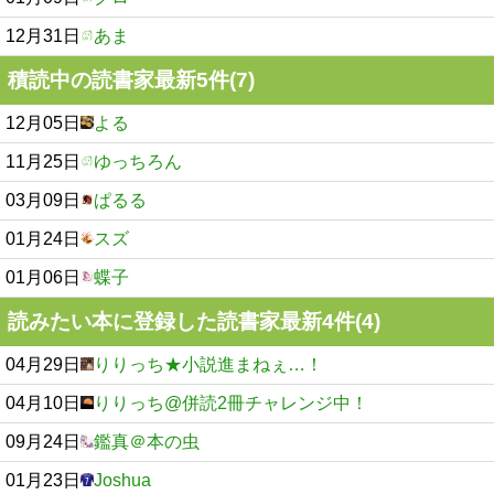
12月31日
あま
積読中の読書家最新5件(7)
12月05日
よる
11月25日
ゆっちろん
03月09日
ぱるる
01月24日
スズ
01月06日
蝶子
読みたい本に登録した読書家最新4件(4)
04月29日
りりっち★小説進まねぇ…！
04月10日
りりっち@併読2冊チャレンジ中！
09月24日
鑑真＠本の虫
01月23日
Joshua