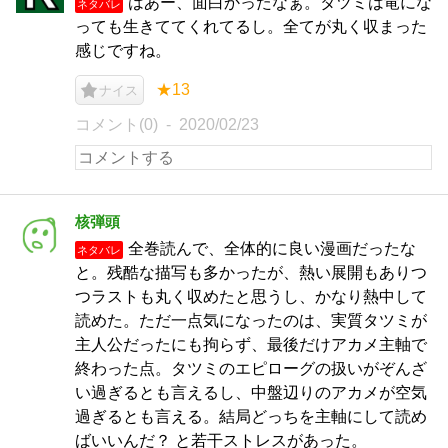
はあー、面白かったなぁ。タツミは竜にな
ネタバレ
っても生きててくれてるし。全てが丸く収まった
感じですね。
★13
ナイス
コメント(0)
2020/02/23
核弾頭
全巻読んで、全体的に良い漫画だったな
ネタバレ
と。残酷な描写も多かったが、熱い展開もありつ
つラストも丸く収めたと思うし、かなり熱中して
読めた。ただ一点気になったのは、実質タツミが
主人公だったにも拘らず、最後だけアカメ主軸で
終わった点。タツミのエピローグの扱いがぞんざ
い過ぎるとも言えるし、中盤辺りのアカメが空気
過ぎるとも言える。結局どっちを主軸にして読め
ばいいんだ？ と若干ストレスがあった。