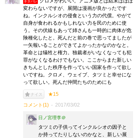
クロメかわいい。アニメ版とは結末はほぼ
ネタバレ
変わらないですが、展開は漫画が良かったです
ね。インクルシオの侵食という力の代償。やがて
自身が食われるかもしれない力を民のために使
う。その伏線もあって姉さんも一時的に肉体が危
険種化したと。死んだと前の巻で思ってましたが
一矢報いることができてよかったかなのかなと。
革命とは犠牲と権力。独裁者がいなくなっても犯
罪がなくなるわけでもない。ここからまた新しい
きちんとした秩序を作っていい国家を作って欲し
いですね。クロメ、ウェイブ、タツミと幸せにな
って欲しい。死んだ仲間たちのためにも
★15
ナイス
コメント(1)
2017/03/02
日ノ宮理李＠
タツミの子供ってインクルシオの因子と
か持ってたりしないのかなと、新しい展