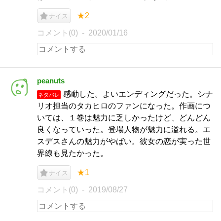
★2
ナイス
コメント(0)
2020/01/16
peanuts
感動した。よいエンディングだった。シナ
ネタバレ
リオ担当のタカヒロのファンになった。作画につ
いては、１巻は魅力に乏しかったけど、どんどん
良くなっていった。登場人物が魅力に溢れる。エ
スデスさんの魅力がやばい。彼女の恋が実った世
界線も見たかった。
★1
ナイス
コメント(0)
2019/08/27