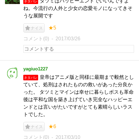
タツミはハッピーエンドでいいんですよ
ネタバレ
ね。今流行の人外と少女の恋愛モノになってきそ
うな展開です
★5
ナイス
コメント(0)
2017/03/26
yagiuo1227
皇帝はアニメ版と同様に最期まで毅然とし
ネタバレ
ていて、処刑はされたものの救いがあった分良か
った。 タツミとマインは幸せに暮らしボスも革命
後は平和な国を築き上げていき完全なハッピーエ
ンドとは言いがたいですがとても素晴らしいラス
トでした。
★6
ナイス
コメント(0)
2017/03/10