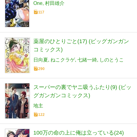
One
村田雄介
117
薬屋のひとりごと(17) (ビッグガンガン
コミックス)
日向夏
ねこクラゲ
七緒一綺
しのとうこ
290
スーパーの裏でヤニ吸うふたり(9) (ビッ
グガンガンコミックス)
地主
122
100万の命の上に俺は立っている(24)