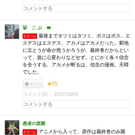
🐷 こ ぶ 🐖
最後までタツミはタツミ、ボスはボス。エ
ネタバレ
スデスはエスデス、アカメはアカメだった。窮地
に立とうが命が危うかろうが、最終巻だからとい
って、急に心変わりなどせず。とにかく各々信念
を全うする。アカメが斬るは、信念の漫画。天晴
でした。
★25
ナイス
コメント(0)
2017/03/09
愚者の楽園
アニメから入って、原作は最終巻のみ購
ネタバレ