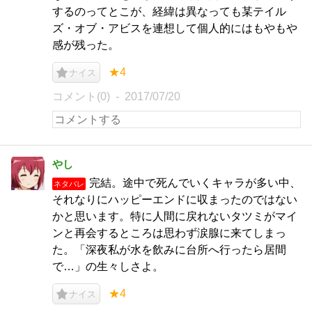
するのってとこが、経緯は異なっても某テイル
ズ・オブ・アビスを連想して個人的にはもやもや
感が残った。
★4
ナイス
コメント(0)
2017/07/20
やし
完結。途中で死んでいくキャラが多い中、
ネタバレ
それなりにハッピーエンドに収まったのではない
かと思います。特に人間に戻れないタツミがマイ
ンと再会するところは思わず涙腺に来てしまっ
た。「深夜私が水を飲みに台所へ行ったら居間
で…」の生々しさよ。
★4
ナイス