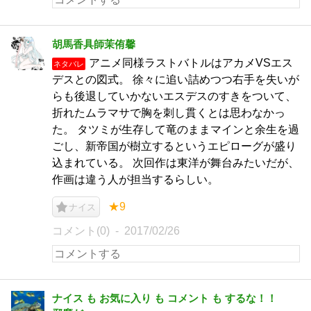
胡馬香具師茉侑馨
アニメ同様ラストバトルはアカメVSエス
ネタバレ
デスとの図式。 徐々に追い詰めつつ右手を失いが
らも後退していかないエスデスのすきをついて、
折れたムラマサで胸を刺し貫くとは思わなかっ
た。 タツミが生存して竜のままマインと余生を過
ごし、新帝国が樹立するというエピローグが盛り
込まれている。 次回作は東洋が舞台みたいだが、
作画は違う人が担当するらしい。
★9
ナイス
コメント(0)
2017/02/26
ナイス も お気に入り も コメント も するな！！