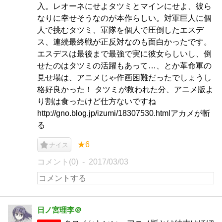
入。レオーネにせよタツミとマインにせよ、彼ら
なりに幸せそうなのが本作らしい。対軍巨人に個
人で挑むタツミ、軍隊を個人で圧倒したエスデ
ス、連続最終戦が正反対なのも面白かったです。
エスデスは最後まで最強で実に彼女らしいし、倒
せたのはタツミの活躍もあって…、とか革命軍の
見せ場は、アニメじゃ作画困難だったでしょうし
格好良かった！ タツミが救われた分、アニメ版よ
り割は食ったけど仕方ないですね
http://gno.blog.jp/izumi/18307530.htmlアカメが斬
る
★6
ナイス
コメント(0)
2017/03/03
日ノ宮理李＠