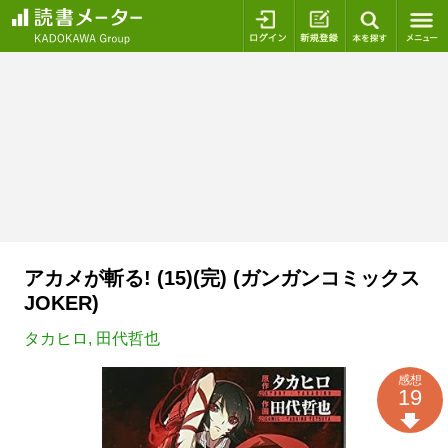
ログイン
新規登録
本を探
アカメが斬る! (15)(完) (ガンガンコミックス
JOKER)
タカヒロ
,
田代哲也
感想
19