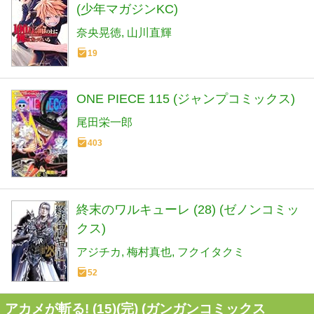
(少年マガジンKC)
奈央晃徳
山川直輝
19
ONE PIECE 115 (ジャンプコミックス)
尾田栄一郎
403
終末のワルキューレ (28) (ゼノンコミッ
クス)
アジチカ
梅村真也
フクイタクミ
52
アカメが斬る! (15)(完) (ガンガンコミックス