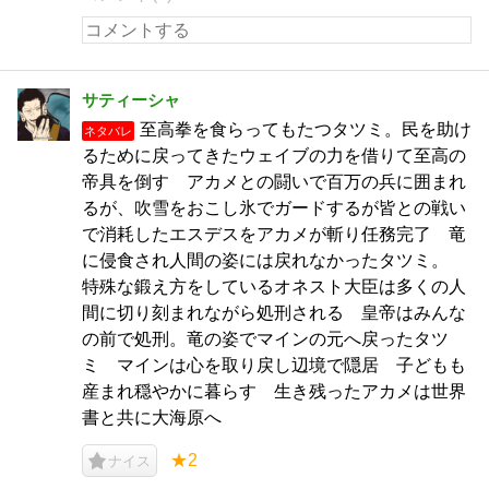
サティーシャ
至高拳を食らってもたつタツミ。民を助け
ネタバレ
るために戻ってきたウェイブの力を借りて至高の
帝具を倒す アカメとの闘いで百万の兵に囲まれ
るが、吹雪をおこし氷でガードするが皆との戦い
で消耗したエスデスをアカメが斬り任務完了 竜
に侵食され人間の姿には戻れなかったタツミ。
特殊な鍛え方をしているオネスト大臣は多くの人
間に切り刻まれながら処刑される 皇帝はみんな
の前で処刑。竜の姿でマインの元へ戻ったタツ
ミ マインは心を取り戻し辺境で隠居 子どもも
産まれ穏やかに暮らす 生き残ったアカメは世界
書と共に大海原へ
★2
ナイス