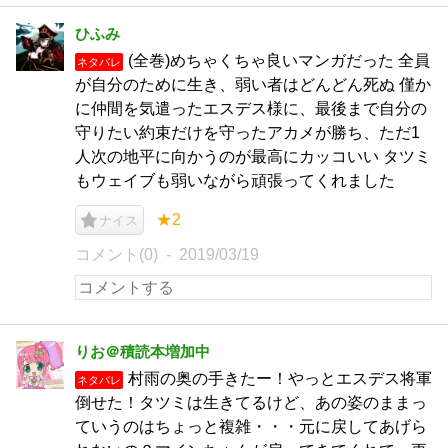
ひふみ
(全巻)めちゃくちゃ良いマンガだった 全員
ネタバレ
が自分のために生き、弱い者はどんどん死ぬ 僅か
に仲間を気遣ったエスデス様に、最後まで自分の
守りたい約束だけを守ったアカメが勝ち、ただ1
人次の地平に向かうのが最高にカッコいい タツミ
もウェイブも弱いながら頑張ってくれました
★2
ナイス
コメント(0)
2019/03/19
りお＠積読本増加中
村雨の奥の手きたー！やっとエスデス将軍
ネタバレ
倒せた！タツミは生きてるけど、あの姿のままっ
ていうのはちょっと複雑・・・元に戻してあげら