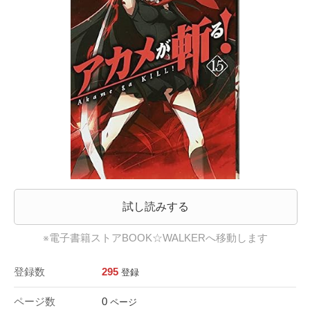
試し読みする
※電子書籍ストアBOOK☆WALKERへ移動します
登録数
295
登録
ページ数
0
ページ