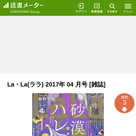
ログイン
新規登録
本を探
La・La(ララ) 2017年 04 月号 [雑誌]
感想
3