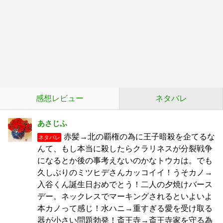
感想レビュー
ネタバレ
あさじふ
赤髪→北の覇権の為に王子暗殺を企てるな
ネタバレ
んて、もし本当に殺したらクラリネスが分裂戦争
になるとか後の事考えないのかなトウカは。でも
久しぶりのミツヒデさんカッコイイ！うそカノ→
入谷くん誕生日おめでとう！二人の夕焼けバース
デー。ネックレスでマーキングされるといよいよ
本カノって感じ！水ハニ→重すぎる愛を受け取る
器が小さい問題勃発！斎王寺→斎王寺家を守る為