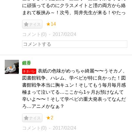
に頑張ってるのにクラスメイトと浬の両方から絡
まれて板挟み～！次号、筒井先生が来る！やたっ
★14
ナイス
コメント(0)
2017/02/24
鏡香
表紙の色味がめっちゃ綺麗〜〜うそカノ、
ネタバレ
図書館戦争、ハレム、学ベビが特に良かった！図
書館戦争本当に胸キュン！そしてもう毎月毎月感
極まって泣いてる…ここから1ヶ月お預けなんて
辛いよ〜〜！そして学ベビの重大発表ってなんだ
ろ…アニメかなぁ？
★2
ナイス
コメント(0)
2017/02/24