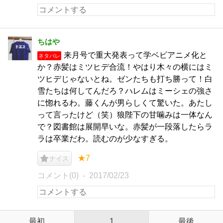
ちはや
来月号で重大発表って学ベビアニメ化と
ネタバレ
か？赤髪はミツヒデ合流！やはり木々の横にはミ
ツヒデじゃないとね。ゼンたちも打ち勝って！白
雪たちは何してんだろ？ハレムはミーシェの強さ
に惚れるわ。藤くんが男らしくて驚いた。あたし
って言ったけど（笑）狼陛下の甘噛みは一体なん
で？図書館は展開早いな。赤髪が一段落したらラ
ラは卒業だわ。読むのが少なすぎる。
★7
ナイス
コメント(0)
2017/02/23
最初
1
最後