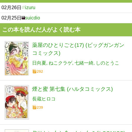
02月26日
izuru
02月25日
suicdio
この本を読んだ人がよく読む本
薬屋のひとりごと(17) (ビッグガンガン
コミックス)
日向夏
ねこクラゲ
七緒一綺
しのとうこ
292
煙と蜜 第七集 (ハルタコミックス)
長蔵ヒロコ
239