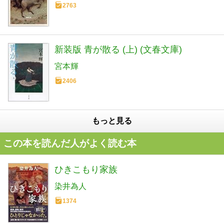
2763
新装版 青が散る (上) (文春文庫)
宮本輝
2406
もっと見る
この本を読んだ人がよく読む本
ひきこもり家族
染井為人
1374