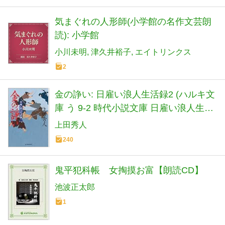
気まぐれの人形師(小学館の名作文芸朗
読): 小学館
小川未明
津久井裕子
エイトリンクス
2
金の諍い: 日雇い浪人生活録2 (ハルキ文
庫 う 9-2 時代小説文庫 日雇い浪人生活
録 2)
上田秀人
240
鬼平犯科帳 女掏摸お富【朗読CD】
池波正太郎
1