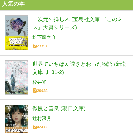
人気の本
一次元の挿し木 (宝島社文庫 『このミ
ス』大賞シリーズ)
松下龍之介
23397
世界でいちばん透きとおった物語 (新潮
文庫 す 31-2)
杉井光
29938
傲慢と善良 (朝日文庫)
辻村深月
42472