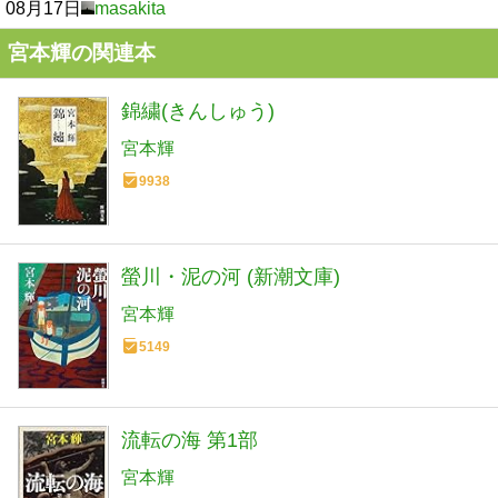
08月17日
masakita
宮本輝の関連本
錦繍(きんしゅう)
宮本輝
9938
螢川・泥の河 (新潮文庫)
宮本輝
5149
流転の海 第1部
宮本輝