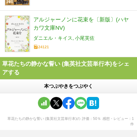
アルジャーノンに花束を〔新版〕(ハヤ
カワ文庫NV)
ダニエル・キイス
小尾芙佐
24121
草花たちの静かな誓い (集英社文芸単行本)をシェ
アする
本つぶやきをつぶやく
草花たちの静かな誓い (集英社文芸単行本)
の
評価
50
％
感想・レビュー
1
件