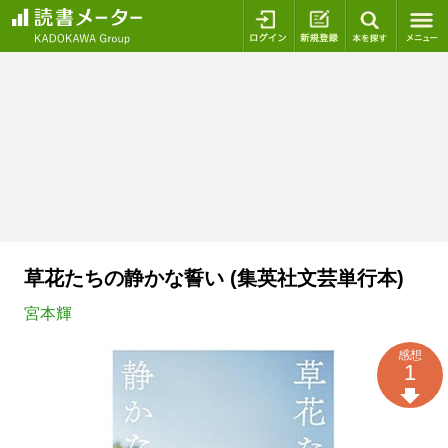
ログイン
新規登録
本を探
草花たちの静かな誓い (集英社文芸単行本)
宮本輝
感想
1