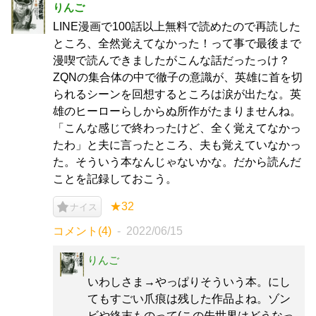
りんご
LINE漫画で100話以上無料で読めたので再読した
ところ、全然覚えてなかった！って事で最後まで
漫喫で読んできましたがこんな話だったっけ？
ZQNの集合体の中で徹子の意識が、英雄に首を切
られるシーンを回想するところは涙が出たな。英
雄のヒーローらしからぬ所作がたまりませんね。
「こんな感じで終わったけど、全く覚えてなかっ
たわ」と夫に言ったところ、夫も覚えていなかっ
た。そういう本なんじゃないかな。だから読んだ
ことを記録しておこう。
★32
ナイス
コメント(4)
2022/06/15
りんご
いわしさま→やっぱりそういう本。にし
てもすごい爪痕は残した作品よね。ゾン
ビや終末ものって(この先世界はどうなっ