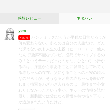
感想レビュー
ネタバレ
yom
パンデミックだろうが平穏な日常だろうが
ネタバレ
何も変わらない。あるのは自分の人生だけ。どん
な冴えない奴も人生の主役（ヒーロー）で、他人
なんて理解不能なゾンビ。必死でサバイブするの
み！というテーマだったのかな。ひとつ引っ掛か
るのは、序盤から事あるごとに脅威として出てく
る赤ちゃんの存在。父になることへの不安の現れ
なのだろうが、そうなると鹿の赤ちゃんを殺めて
しまう描写をわざわざ入れるのは、最後まで心変
わりしなかったという事か。ネットの情報を読む
限り、新装版では父になる覚悟を持つ描き下ろし
が追加されたようだけど。