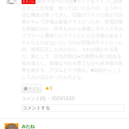
重大ネタバレ注意■ラストをメインに加筆
ネタバレ
訂正した完全版。知ってはいたものの、ようやく
読む機会が巡ってきた。旧版のラストに殆どの読
者がキレて評価は最低クラスだったが、失地回復
を目論むのか。終末ものから最後にポストアポカ
リプスへと遷移したラストにどんな決着がある？
そんなものはないというのが旧版のラストだった
が、加筆訂正したのだから、それが描かれる筈
だ。果たして、巨大ZQNは●の形態を持つ幼生を
産み落とし、英雄はそれを育てながら終末後の世
界を旅する。アダムとイヴ落ち。■始めからこう
しておけばよかったんだよな。
★3
ナイス
コメント(0)
2023/12/10
みたね