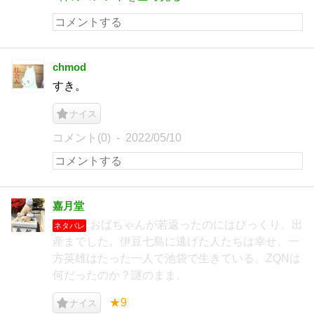
chmod
すき。
ナイス
コメント(0)
2022/05/10
嘉月堂
おばちゃんが若返ったのにはびっくり。出
ネタバレ
産までした。伊豆七島に逃げた人たちは幸せ。一
方英雄はたった一人で池袋で生きている。ZQNは
何だったのか？謎のまま。
★9
ナイス