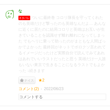
な
ついに最終巻 コロリ隊長を守ってくれた
ネタバレ
のも英雄だけど撃ったのも英雄なんだよ… あんな
に近くに居たのに結局コロリと英雄はお互いが生
きていることを認識せず離れ離れになってしまっ
た でもヘリに乗って助ったのがまともな人間ばっ
かでよかった 最終回がネットでボロクソ言われて
るイメージだったけど実際自分で読んでみてあれ
はあれでいいラストだったと思う 英雄だけ一人誰
もいない東京で生きることになるラストでもよか
った ↓続きます
★2
ナイス
コメント(2)
2022/06/23