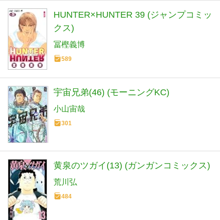
HUNTER×HUNTER 39 (ジャンプコミッ
クス)
冨樫義博
589
宇宙兄弟(46) (モーニングKC)
小山宙哉
301
黄泉のツガイ(13) (ガンガンコミックス)
荒川弘
484