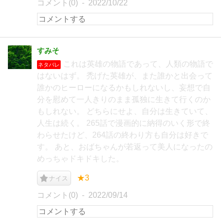
コメント(0)
2022/10/22
すみそ
これは英雄の物語であって、人類の物語で
ネタバレ
はないはず。 禿げた英雄が、また誰かと出会って
誰かのヒーローになるかもしれないし、妄想で自
分を慰めて一人きりのまま孤独に生きて行くのか
もしれない。 どちらにせよ、自分は生きていて、
人生は続く。 265話で漫画的に納得のいく形で終
わらせたけど、264話の終わり方も自分は好きで
す。 あと、おばちゃんが若返って美人になったの
めっちゃドキドキした。
★3
ナイス
コメント(0)
2022/09/14