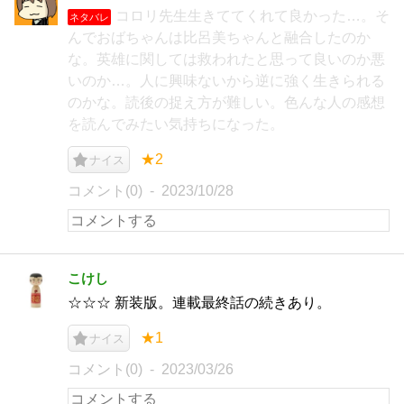
コロリ先生生きててくれて良かった…。そ
ネタバレ
んでおばちゃんは比呂美ちゃんと融合したのか
な。英雄に関しては救われたと思って良いのか悪
いのか…。人に興味ないから逆に強く生きられる
のかな。読後の捉え方が難しい。色んな人の感想
を読んでみたい気持ちになった。
★2
ナイス
コメント(0)
2023/10/28
こけし
☆☆☆ 新装版。連載最終話の続きあり。
★1
ナイス
コメント(0)
2023/03/26